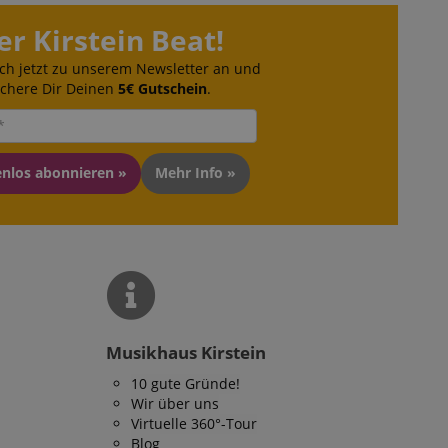
er Kirstein Beat!
erwaltung der
site, insbesondere
em
ch jetzt zu unserem Newsletter an und
sicheres und
ichere Dir Deinen
5€ Gutschein
.
is zu gewährleisten.
ndet, um den
enlos abonnieren »
Mehr Info »
über
halten.
ufrechterhaltung
ersitzung durch
 Arten von Cookies,
knüpft sind. Im
lierterer Blick auf
 bestimmten
 meisten Fällen
lich zum Speichern
Musikhaus Kirstein
verwendet, um
 der gespeicherten
10 gute Gründe!
Die hier angegebene
Wir über uns
 dieser Verwendung.
Virtuelle 360°-Tour
peicherung der
Blog