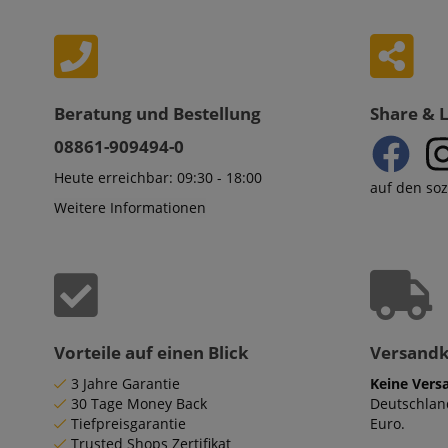
session-id-apay
Beratung und Bestellung
Share & 
CrossDomainCookie
08861-909494-0
sid_key
Heute erreichbar: 09:30 - 18:00
auf den so
Weitere Informationen
session-token
language
Vorteile auf einen Blick
Versand
3 Jahre Garantie
Keine Vers
30 Tage Money Back
Deutschlan
Tiefpreisgarantie
Euro.
VISITOR_PRIVACY_
Trusted Shops Zertifikat