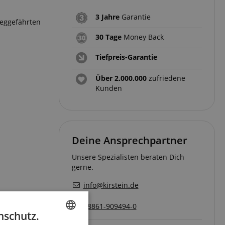
3 Jahre
Garantie
Weggefährten
30 Tage
Money Back
Tiefpreis-Garantie
Über 2.000.000
zufriedene
Kunden
Deine Ansprechpartner
Unsere Spezialisten beraten Dich
gerne.
info@kirstein.de
08861-909494-0
nschutz.