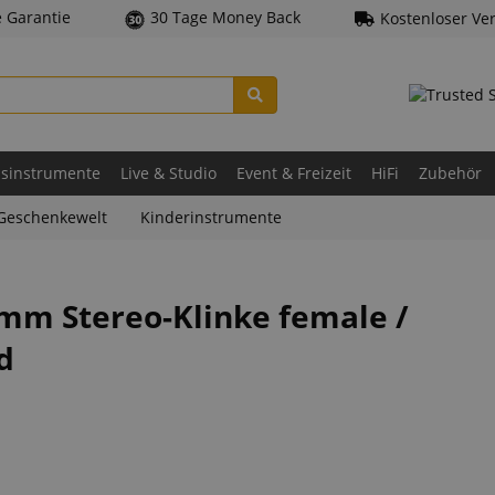
e Garantie
30 Tage Money Back
Kostenloser Ve
asinstrumente
Live & Studio
Event & Freizeit
HiFi
Zubehör
Geschenkewelt
Kinderinstrumente
5mm Stereo-Klinke female /
d