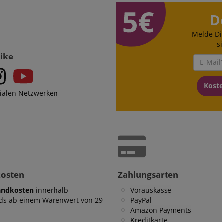
funktionieren.
D
11
Dieses Cookie dient der V
Amazon
Monate 4
Nutzersitzung auf der Web
.amazon.com
Wochen
im Zusammenhang mit d
Melde Di
Zahlungsvorgang, um ein 
s
effektives Checkout-Erlebn
Like
ScriptConsent_389
.crossdomain.cookie-
1 Jahr 1
script.com
Monat
www.kirstein.de
Session
Dieses Cookie wird verwe
Kost
Benutzersitzungszustand 
zialen Netzwerken
Seitenanforderungen zu er
11
Dieses Cookie dient der A
Amazon
Monate 4
einer anonymisierten Nutz
.amazon.com
Wochen
den Server.
www.kirstein.de
Session
Es gibt viele verschiedene
die mit diesem Namen ver
Allgemeinen wird ein detail
die Verwendung auf einer
Website empfohlen. In den
wird es jedoch wahrschein
kosten
Zahlungsarten
von Spracheinstellungen 
möglicherweise Inhalte in
andkosten
innerhalb
Vorauskasse
Sprache bereitzustellen. 
ds ab einem Warenwert von 29
PayPal
ICC-Kategorie basiert auf
Amazon Payments
METADATA
5 Monate
Dieses Cookie dient der S
YouTube
Kreditkarte
4 Wochen
Einwilligungs- und
.youtube.com