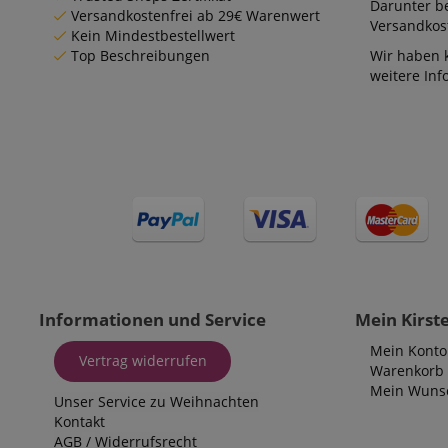
Darunter be
Versandkostenfrei ab 29€ Warenwert
Versandkos
Kein Mindestbestellwert
Top Beschreibungen
Wir haben 
weitere In
Cookie
Cookie
Cookie
_ga_05SB53N1CH
_fbp
xp
cdv
aHistoryArticles
scarab.profile
Informationen und Service
Mein Kirst
_ga
session-id
Mein Konto
Vertrag widerrufen
Warenkorb
MUID
Mein Wunsc
Unser Service zu Weihnachten
scarab.mayAdd
Kontakt
AGB
/
Widerrufsrecht