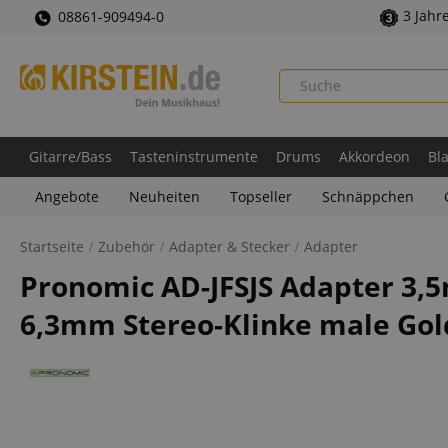
3 Jahr
08861-909494-0
Gitarre/Bass
Tasteninstrumente
Drums
Akkordeon
Bl
Angebote
Neuheiten
Topseller
Schnäppchen
Startseite
Zubehör
Adapter & Stecker
Adapter
Pronomic AD-JFSJS Adapter 3,
6,3mm Stereo-Klinke male Gol