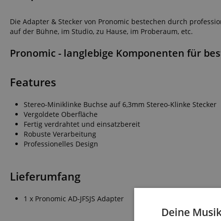
Die Adapter & Stecker von Pronomic bestechen durch profession
auf der Bühne, im Studio, zu Hause, im Proberaum, etc.
Pronomic - langlebige Komponenten für bes
Features
Stereo-Miniklinke Buchse auf 6,3mm Stereo-Klinke Stecker
Vergoldete Oberfläche
Fertig verdrahtet und einsatzbereit
Robuste Verarbeitung
Professionelles Design
Lieferumfang
1 x Pronomic AD-JFSJS Adapter
Deine Musik