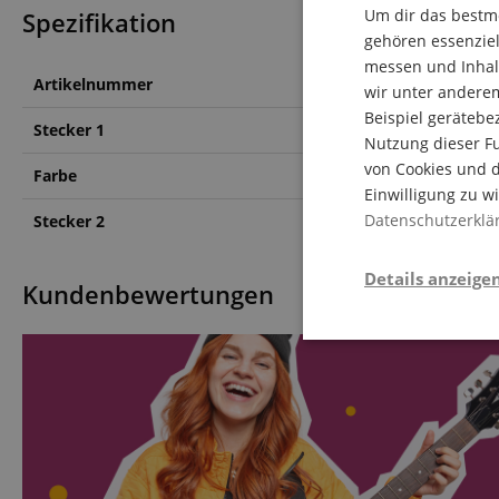
Um dir das bestmö
Spezifikation
gehören essenziel
messen und Inhalt
Artikelnummer
00072809
wir unter andere
Beispiel gerätebe
Stecker 1
Klinke 6.3mm Stereo ge
Nutzung dieser Fu
von Cookies und d
Farbe
Gold
Einwilligung zu w
Datenschutzerklä
Stecker 2
Klinke 3.5mm Stereo
Details anzeige
Kundenbewertungen
Notwendi