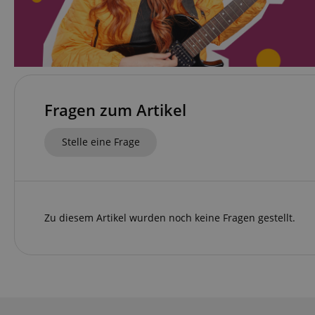
Die durch diese Serv
dir grundlegende Ein
Immer eingeschaltet.
Cookie
FPGSID
Fragen zum Artikel
amazon-pay-conne
Stelle eine Frage
apay-session-set
Zu diesem Artikel wurden noch keine Fragen gestellt.
CookieScriptConse