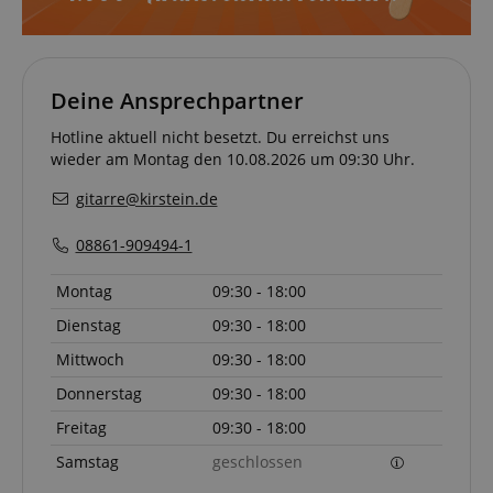
Google-
Datenschutzerklärung
Deine Ansprechpartner
CookieScriptConsent
CookieScript
Hotline aktuell nicht besetzt. Du erreichst uns
.kirstein.de
wieder am Montag den 10.08.2026 um 09:30 Uhr.
gitarre@kirstein.de
08861-909494-1
Montag
09:30 - 18:00
session-id-apay
Amazon
.amazon.com
Dienstag
09:30 - 18:00
Mittwoch
09:30 - 18:00
Donnerstag
09:30 - 18:00
Freitag
09:30 - 18:00
CrossDomainCookieScriptConsent_389
.crossdomain.cookie-
Samstag
geschlossen
script.com
sid_key
www.kirstein.de