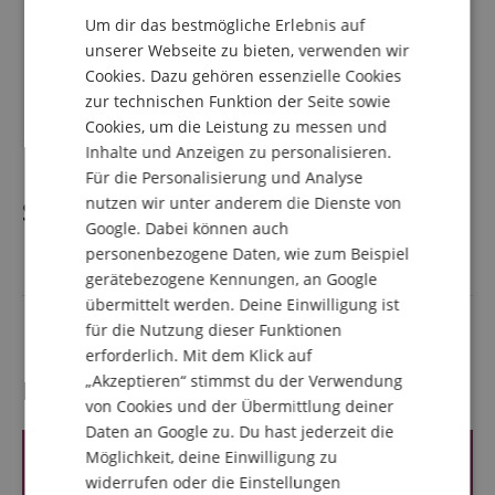
GERMAN
Farbe: Grau mit orangen Applikationen
Um dir das bestmögliche Erlebnis auf
DUTCH
unserer Webseite zu bieten, verwenden wir
Cookies. Dazu gehören essenzielle Cookies
FRENCH
Lieferumfang
zur technischen Funktion der Seite sowie
ITALIAN
Cookies, um die Leistung zu messen und
1 x Kirstein EGBK-1122OG E-Gitarrentasche Grau
Inhalte und Anzeigen zu personalisieren.
SPANISH
Für die Personalisierung und Analyse
nutzen wir unter anderem die Dienste von
Spezifikation
Google. Dabei können auch
personenbezogene Daten, wie zum Beispiel
Artikelnummer
00088519
gerätebezogene Kennungen, an Google
übermittelt werden. Deine Einwilligung ist
Farbe
Grau
für die Nutzung dieser Funktionen
erforderlich. Mit dem Klick auf
„Akzeptieren“ stimmst du der Verwendung
Kundenbewertungen
von Cookies und der Übermittlung deiner
Daten an Google zu. Du hast jederzeit die
Möglichkeit, deine Einwilligung zu
widerrufen oder die Einstellungen