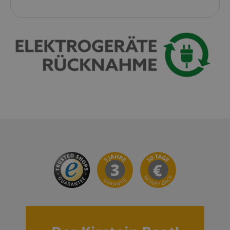
session-token
Amazon
.amazon.com
language
www.kirstein.de