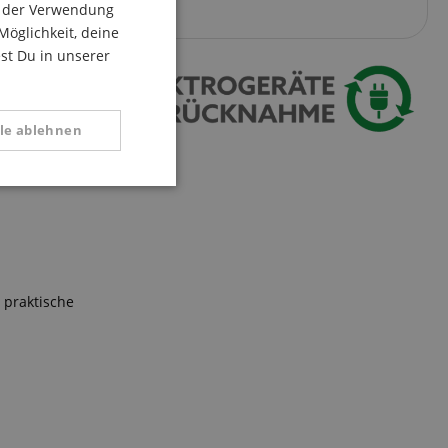
 polyphone,
du der Verwendung
.
ITALIAN
Möglichkeit, deine
est Du in unserer
SPANISH
lle ablehnen
Funktional
 praktische
 zu gewährleisten,
rug zu verhindern.