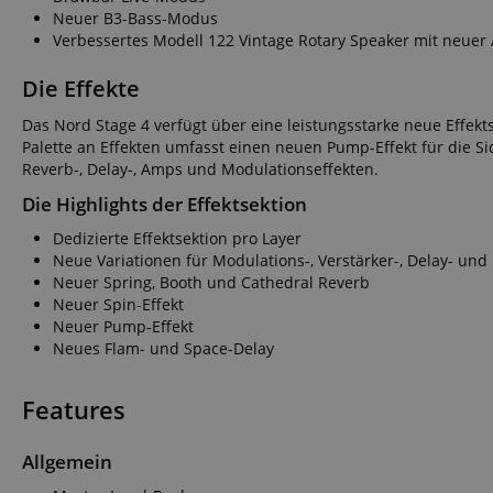
FPGSID
Neuer B3-Bass-Modus
Verbessertes Modell 122 Vintage Rotary Speaker mit neuer
Die Effekte
amazon-pay-conne
Das Nord Stage 4 verfügt über eine leistungsstarke neue Effekts
Palette an Effekten umfasst einen neuen Pump-Effekt für die S
Reverb-, Delay-, Amps und Modulationseffekten.
apay-session-set
Die Highlights der Effektsektion
Dedizierte Effektsektion pro Layer
Neue Variationen für Modulations-, Verstärker-, Delay- und
Neuer Spring, Booth und Cathedral Reverb
CookieScriptConse
Neuer Spin-Effekt
Neuer Pump-Effekt
Neues Flam- und Space-Delay
session-id-apay
Features
Allgemein