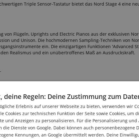
ochwertigen Triple Sensor-Tastatur bietet das Nord Stage 4 eine n
von Flügeln, Uprights und Electric Pianos aus der exklusiven Nor
ession und Unison. Die hochmodernen Sampling-Techniken von Nor
angsinstrumente ein. Die einzigartigen Funktionen 'Advanced St
den Realismus und ein unübertroffenes Maß an Ausdruckskraft.
r
, deine Regeln: Deine Zustimmung zum Date
gliche Erlebnis auf unserer Webseite zu bieten, verwenden wir C
le Cookies zur technischen Funktion der Seite sowie Cookies, um d
e und Anzeigen zu personalisieren. Für die Personalisierung und
f der leistungsstarken Nord Wave 2 Synth Engine, einschließlich vi
m die Dienste von Google. Dabei können auch personenbezogene D
iche neue Sammlung von Samples aus der Nord Sample Library bie
zogene Kennungen, an Google übermittelt werden. Deine Einwilligun