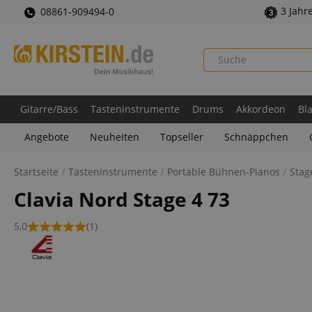
3 Jahr
08861-909494-0
Gitarre/Bass
Tasteninstrumente
Drums
Akkordeon
Bl
Angebote
Neuheiten
Topseller
Schnäppchen
Startseite
Tasteninstrumente
Portable Bühnen-Pianos
Stag
Clavia Nord Stage 4 73
5,0
(1)