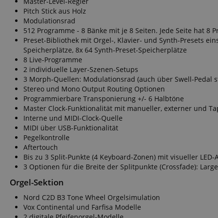
Master-Level-Regler
CrossDomainCookie
Pitch Stick aus Holz
Modulationsrad
sid_key
512 Programme - 8 Bänke mit je 8 Seiten. Jede Seite hat 8
Preset-Bibliothek mit Orgel-, Klavier- und Synth-Presets ein
Speicherplätze, 8x 64 Synth-Preset-Speicherplätze
session-token
8 Live-Programme
2 individuelle Layer-Szenen-Setups
language
3 Morph-Quellen: Modulationsrad (auch über Swell-Pedal st
Stereo und Mono Output Routing Optionen
Programmierbare Transponierung +/- 6 Halbtöne
Master Clock-Funktionalität mit manueller, externer und 
Interne und MIDI-Clock-Quelle
MIDI über USB-Funktionalität
Pegelkontrolle
Aftertouch
VISITOR_PRIVACY_
Bis zu 3 Split-Punkte (4 Keyboard-Zonen) mit visueller LE
3 Optionen für die Breite der Splitpunkte (Crossfade): Larg
Orgel-Sektion
Nord C2D B3 Tone Wheel Orgelsimulation
Vox Continental und Farfisa Modelle
2 digitale Pfeifenorgel-Modelle