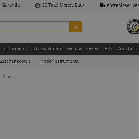
e Garantie
30 Tage Money Back
Kostenloser Ve
asinstrumente
Live & Studio
Event & Freizeit
HiFi
Zubehör
Geschenkewelt
Kinderinstrumente
e Pianos