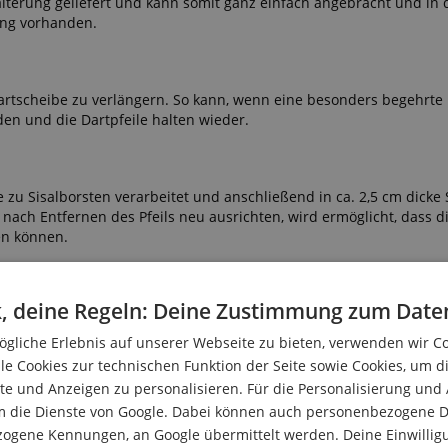
lterung geliefert und kann somit ganz einfach angebracht und in 
ang vorhanden.
rtscheibe zu verlängern. So kann, wenn eine besonders begehrte 
den und die Dartpfeile halten wieder.
e zu Sisalborsten verarbeitet und anschließend in ca. 2,5 cm dicke
nach Entfernen des Pfeils neu ausrichten, wird ermöglicht, dass d
ben können.
, deine Regeln: Deine Zustimmung zum Date
, um verirrte Dartpfeile aufzufangen. Da das Surround dicker ist a
d die dahinter liegende Wand (und somit auch die Spitze selbst) b
gliche Erlebnis auf unserer Webseite zu bieten, verwenden wir C
l fällt auch nicht mehr runter, wodurch der Fußboden ebenfalls g
le Cookies zur technischen Funktion der Seite sowie Cookies, um d
e und Anzeigen zu personalisieren. Für die Personalisierung und
m die Dienste von Google. Dabei können auch personenbezogene D
zogene Kennungen, an Google übermittelt werden. Deine Einwilligun