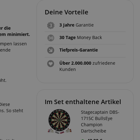
Deine Vorteile
3 Jahre
Garantie
er die
rem minimiert.
30 Tage
Money Back
lumpen lassen
gende
Tiefpreis-Garantie
Über 2.000.000
zufriedene
Kunden
öht.
Im Set enthaltene Artikel
Diese
s. So steht
Stagecaptain DBS-
1715C BullsEye
Champion
Dartscheibe