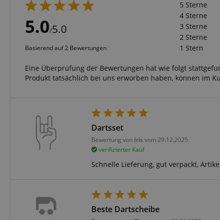
CrossDomainCookie
5 Sterne
4 Sterne
5.0
sid_key
3 Sterne
5.0
/
2 Sterne
1 Stern
Basierend auf 2 Bewertungen
session-token
Eine Überprüfung der Bewertungen hat wie folgt stattgef
Produkt tatsächlich bei uns erworben haben, können im K
language
Dartsset
Bewertung von
Iris
vom 29.12.2025
verifizierter Kauf
VISITOR_PRIVACY_
Schnelle Lieferung, gut verpackt, Arti
Beste Dartscheibe