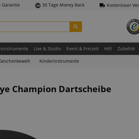
e Garantie
30 Tage Money Back
Kostenloser Ve
asinstrumente
Live & Studio
Event & Freizeit
HiFi
Zubehör
Geschenkewelt
Kinderinstrumente
Eye Champion Dartscheibe