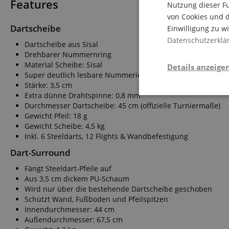
Features
Nutzung dieser Fu
von Cookies und d
Dartscheibe
Einwilligung zu w
Datenschutzerklä
Dartscheibe aus Sisal
Drehbarer Nummernring
Material Scheibe: Sisal
Details anzeige
Super deutlich lesbare Nummerierung
Stärke: 3,5 cm
Extra dünne Drahtspinne: 0,8 mm
Notwendi
Durchmesser Dartscheibe: 45 cm (offizielle Turniermaße)
Gewicht Pfeil: 18 g
Gewicht Scheibe: 4,5 kg
Inkl. 6 Steeldarts, 12 Flights & Wandbefestigung
Dart-Surround
Fängt Steeldart-Pfeile auf
Aus 3,5 cm dickem PU-Schaum
Die durch diese Serv
Wird nur über die bestehende Dartscheibe geschoben
dir grundlegende Ein
Schützt Wand, Fußboden und Pfeilspitzen
Immer eingeschaltet.
Innendurchmesser: 44 cm
Außendurchmesser: 67,5 cm
Cookie