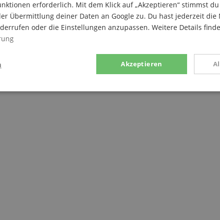
nktionen erforderlich. Mit dem Klick auf „Akzeptieren“ stimmst 
er Übermittlung deiner Daten an Google zu. Du hast jederzeit die 
iderrufen oder die Einstellungen anzupassen. Weitere Details find
rung
n
Akzeptieren
A
g
Statistik
Marketing
Notwendig
Statistik
Marketing
Funktional
ices gesammelten Daten werden gebraucht, um die technische Performance der Website
kaufs-Funktionen bereitzustellen, das Einkaufen bei uns sicher zu machen und um Bet
Anbieter / Domain
Laufzeit
Beschreibung