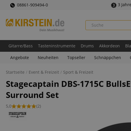
3 Jahr
08861-909494-0
Gitarre/Bass
Tasteninstrumente
Drums
Akkordeon
Bl
Angebote
Neuheiten
Topseller
Schnäppchen
Startseite
Event & Freizeit
Sport & Freizeit
Stagecaptain DBS-1715C Bulls
Surround Set
5,0
(2)