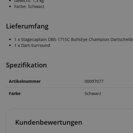
Gewicht: 1,3 kg
FPGSID
Farbe: Schwarz
Lieferumfang
amazon-pay-conne
1 x Stagecaptain DBS-1715C BullsEye Champion Dartscheib
1 x Dart-Surround
apay-session-set
Spezifikation
CookieScriptConse
Artikelnummer
00097077
Farbe
Schwarz
session-id-apay
Kundenbewertungen