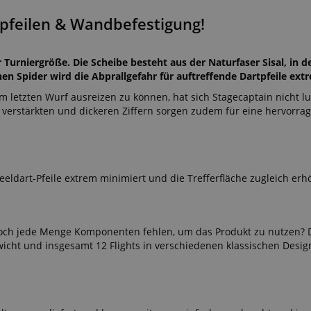
tpfeilen & Wandbefestigung!
er Turniergröße. Die Scheibe besteht aus der Naturfaser Sisal, in d
en Spider wird die Abprallgefahr für auftreffende Dartpfeile ext
m letzten Wurf ausreizen zu können, hat sich Stagecaptain nicht 
verstärkten und dickeren Ziffern sorgen zudem für eine hervorra
eldart-Pfeile extrem minimiert und die Trefferfläche zugleich erh
noch jede Menge Komponenten fehlen, um das Produkt zu nutzen? 
ewicht und insgesamt 12 Flights in verschiedenen klassischen Design