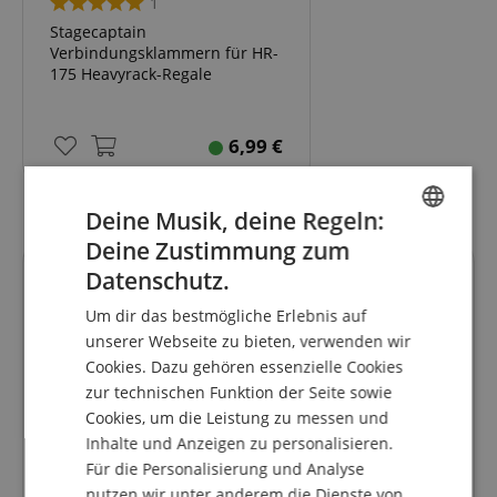
1
Stagecaptain
Verbindungsklammern für HR-
175 Heavyrack-Regale
6,99
€
Deine Musik, deine Regeln:
Deine Zustimmung zum
ENGLISH
Datenschutz.
Kundenbewertungen
GERMAN
Um dir das bestmögliche Erlebnis auf
DUTCH
unserer Webseite zu bieten, verwenden wir
Cookies. Dazu gehören essenzielle Cookies
FRENCH
5.0
5.0
zur technischen Funktion der Seite sowie
/
ITALIAN
Cookies, um die Leistung zu messen und
Basierend auf 3 Bewertungen
Inhalte und Anzeigen zu personalisieren.
SPANISH
Für die Personalisierung und Analyse
5 Sterne
3
nutzen wir unter anderem die Dienste von