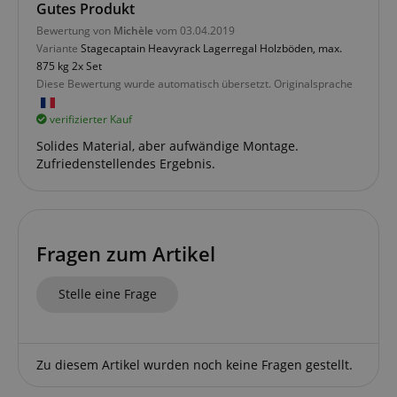
Gutes Produkt
FPGSID
.kirstein.de
Bewertung von
Michèle
vom 03.04.2019
Variante
Stagecaptain Heavyrack Lagerregal Holzböden, max.
S
875 kg 2x Set
amazon-pay-connectedAuth
Amazon
Diese Bewertung wurde automatisch übersetzt. Originalsprache
www.kirstein.de
verifizierter Kauf
Solides Material, aber aufwändige Montage.
Zufriedenstellendes Ergebnis.
apay-session-set
Amazon.com Inc.
www.kirstein.de
Fragen zum Artikel
Google-
Datenschutzerklärung
Stelle eine Frage
CookieScriptConsent
CookieScript
.kirstein.de
Zu diesem Artikel wurden noch keine Fragen gestellt.