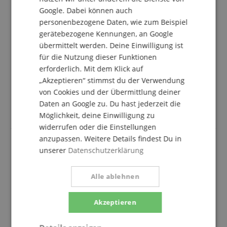
4 Sterne
0
Google. Dabei können auch
3 Sterne
0
personenbezogene Daten, wie zum Beispiel
2 Sterne
0
gerätebezogene Kennungen, an Google
1 Stern
0
übermittelt werden. Deine Einwilligung ist
Eine Überprüfung der Bewertungen hat wie folgt
für die Nutzung dieser Funktionen
stattgefunden: Nur Kunden, die in unserem
erforderlich. Mit dem Klick auf
Onlineshop angemeldet sind und das Produkt
„Akzeptieren“ stimmst du der Verwendung
tatsächlich bei uns erworben haben, können im
von Cookies und der Übermittlung deiner
Kundenkonto eine Bewertung für den Artikel
Daten an Google zu. Du hast jederzeit die
abgeben.
Möglichkeit, deine Einwilligung zu
widerrufen oder die Einstellungen
anzupassen. Weitere Details findest Du in
unserer
Datenschutzerklärung
Sehr schöne Lagerregale
Bewertung von
Barbara
vom 05.02.2022
Alle ablehnen
Variante
Stagecaptain Heavyrack Lagerregal Holzböden Rot, max.
875 kg 2x Set
verifizierter Kauf
Akzeptieren
Sehr schöne Lagerregale, prima, dass man sie auch