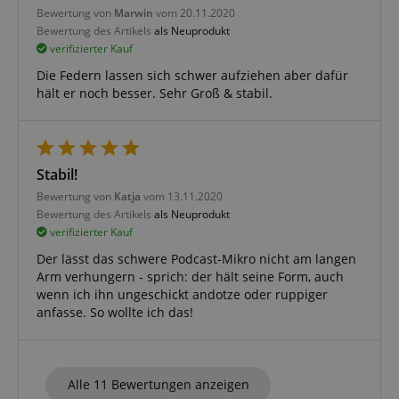
Bewertung von
Marwin
vom 20.11.2020
S
Bewertung des Artikels
als Neuprodukt
amazon-pay-connectedAuth
Amazon
verifizierter Kauf
www.kirstein.de
Die Federn lassen sich schwer aufziehen aber dafür
hält er noch besser. Sehr Groß & stabil.
apay-session-set
Amazon.com Inc.
www.kirstein.de
Stabil!
Bewertung von
Katja
vom 13.11.2020
Bewertung des Artikels
als Neuprodukt
Google-
verifizierter Kauf
Datenschutzerklärung
Der lässt das schwere Podcast-Mikro nicht am langen
Arm verhungern - sprich: der hält seine Form, auch
wenn ich ihn ungeschickt andotze oder ruppiger
CookieScriptConsent
CookieScript
.kirstein.de
anfasse. So wollte ich das!
Alle 11 Bewertungen anzeigen