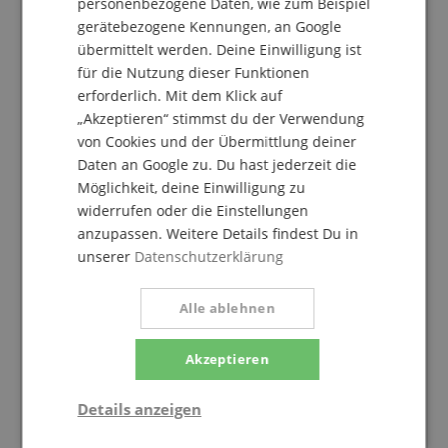
personenbezogene Daten, wie zum Beispiel
Bewertung von
Henri
vom 25.06.2025
gerätebezogene Kennungen, an Google
Bewertung des Artikels
als Neuprodukt
übermittelt werden. Deine Einwilligung ist
verifizierter Kauf
für die Nutzung dieser Funktionen
Für mehr Bewegungsfreiheit habe ich mir diesen
erforderlich. Mit dem Klick auf
Mikroarm mit drei Gelenken gekauft - gegenüber den
„Akzeptieren“ stimmst du der Verwendung
zweigelenkigen ein Riesengewinn an
von Cookies und der Übermittlung deiner
Bewegungsfreiheit.
Daten an Google zu. Du hast jederzeit die
Möglichkeit, deine Einwilligung zu
Stabil, sofern man ihn sorgfältig einstellt und vor
allem die Schrauben nicht überdreht. Bei Tischplatten
widerrufen oder die Einstellungen
aus besserer Wellpappe rate ich zur Vorsicht: die
anzupassen. Weitere Details findest Du in
Halterung erzeugt schon kräftigen Druck auf die
unserer
Datenschutzerklärung
Tischplatte - m.E. kann die Halterung gern noch etwas
großzügiger dimensioniert sein.
Alle ablehnen
Das integrierte Kabel sorgt für Ordnung auf dem
Tisch, die Qualität von Kabel und Stecker ist ok, zumal
Akzeptieren
das Kabel auch nicht so lang sein muss (es ist für
normale Studioanwendungen jedenfalls lang genug!).
Details anzeigen
Klare Empfehlung meinerseits!