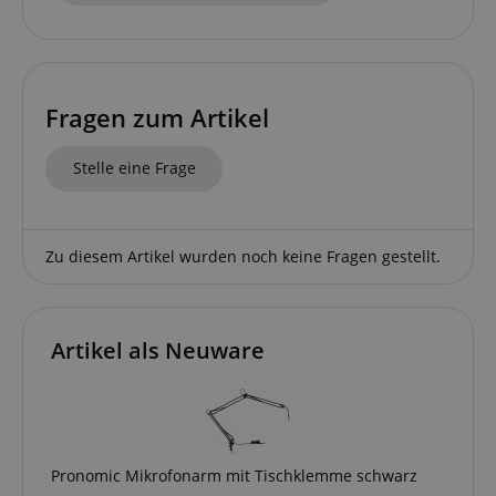
session-id-apay
Amazon
.amazon.com
Fragen zum Artikel
Stelle eine Frage
CrossDomainCookieScriptConsent_389
.crossdomain.cookie-
script.com
sid_key
www.kirstein.de
Zu diesem Artikel wurden noch keine Fragen gestellt.
session-token
Amazon
Artikel als Neuware
.amazon.com
language
www.kirstein.de
Pronomic Mikrofonarm mit Tischklemme schwarz