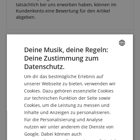
tatsächlich bei uns erworben haben, können im
Kundenkonto eine Bewertung für den Artikel
abgeben.
Voll zufrieden
Deine Musik, deine Regeln:
Bewertung von
Markus
vom 19.06.2020
Deine Zustimmung zum
ENGLISH
verifizierter Kauf
Datenschutz.
GERMAN
Lieferung war schnell und zuverlässig und das
Um dir das bestmögliche Erlebnis auf
Produkt entsprach voll den Beschreibungen und
DUTCH
unserer Webseite zu bieten, verwenden wir
meinen Erwartungen.
Ich kann so in meinem Homerecordingstudio, welches
Cookies. Dazu gehören essenzielle Cookies
FRENCH
relativ klein ausfällt, mit dem Stativ am Schreibtisch
zur technischen Funktion der Seite sowie
ITALIAN
dieses schnell ausfahren, um spontan
Cookies, um die Leistung zu messen und
Gesangspassagen im Stehen aufzunehmen.
Inhalte und Anzeigen zu personalisieren.
SPANISH
Für die Personalisierung und Analyse
nutzen wir unter anderem die Dienste von
Google. Dabei können auch
Stabiler Mikrofonarm für stabile Tischplatten