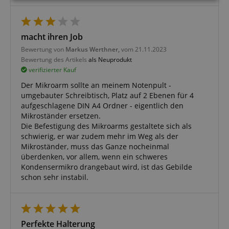
Notwendig
Statistik
Marketing
macht ihren Job
Funktional
Bewertung von
Markus Werthner,
vom 21.11.2023
Bewertung des Artikels
als Neuprodukt
verifizierter Kauf
Der Mikroarm sollte an meinem Notenpult -
umgebauter Schreibtisch, Platz auf 2 Ebenen für 4
aufgeschlagene DIN A4 Ordner - eigentlich den
Notwendig
Statistik
Marketing
Mikroständer ersetzen.
Die Befestigung des Mikroarms gestaltete sich als
Funktional
schwierig, er war zudem mehr im Weg als der
Mikroständer, muss das Ganze nocheinmal
Die durch diese Services gesammelten Daten
werden gebraucht, um die technische Performance
überdenken, vor allem, wenn ein schweres
der Website zu gewährleisten, dir grundlegende
Kondensermikro drangebaut wird, ist das Gebilde
Einkaufs-Funktionen bereitzustellen, das Einkaufen
schon sehr instabil.
bei uns sicher zu machen und um Betrug zu
verhindern. Immer eingeschaltet.
Cookie
Anbieter / Domain
FPGSID
.kirstein.de
Perfekte Halterung