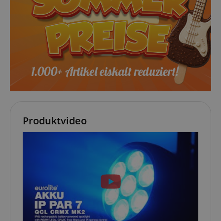
apay-session-set
Amazon.com Inc.
www.kirstein.de
Google-
Datenschutzerklärung
CookieScriptConsent
CookieScript
.kirstein.de
Produktvideo
session-id-apay
Amazon
.amazon.com