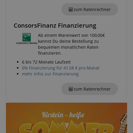
zum Ratenrechner
Notwendig
Statistik
Marketing
ConsorsFinanz Finanzierung
Funktional
Ab einem Warenwert von 100,00€
kannst Du deine Bestellung zu
Die durch diese Services gesammelten Daten
werden gebraucht, um die technische Performance
bequemen monatlichen Raten
der Website zu gewährleisten, dir grundlegende
finanzieren.
Einkaufs-Funktionen bereitzustellen, das Einkaufen
bei uns sicher zu machen und um Betrug zu
6 bis 72 Monate Laufzeit
verhindern. Immer eingeschaltet.
0% Finanzierung für 41,58 € pro Monat
mehr Infos zur Finanzierung
Cookie
Anbieter / Domain
FPGSID
.kirstein.de
zum Ratenrechner
S
amazon-pay-connectedAuth
Amazon
www.kirstein.de