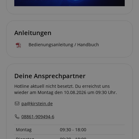
CrossDomainCookieScriptConsent_389
.crossdomain.cookie-
script.com
sid_key
www.kirstein.de
Anleitungen
Bedienungsanleitung / Handbuch
session-token
Amazon
.amazon.com
Deine Ansprechpartner
language
www.kirstein.de
Hotline aktuell nicht besetzt. Du erreichst uns
wieder am Montag den 10.08.2026 um 09:30 Uhr.
pa@kirstein.de
08861-909494-6
Montag
09:30 - 18:00