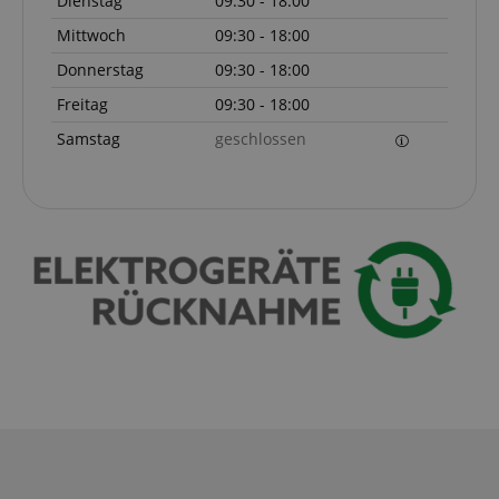
Dienstag
09:30 - 18:00
Mittwoch
09:30 - 18:00
Donnerstag
09:30 - 18:00
VISITOR_PRIVACY_METADATA
YouTube
Freitag
09:30 - 18:00
.youtube.com
Samstag
geschlossen
Anbieter /
Cookie
Laufzeit
Beschreibung
Anbieter /
Domain
Cookie
Laufzeit
Beschreibung
Domain
Anbieter /
Cookie
Laufzeit
Beschreibun
_ga_05SB53N1CH
.kirstein.de
1 Jahr 1
This cookie is use
Domain