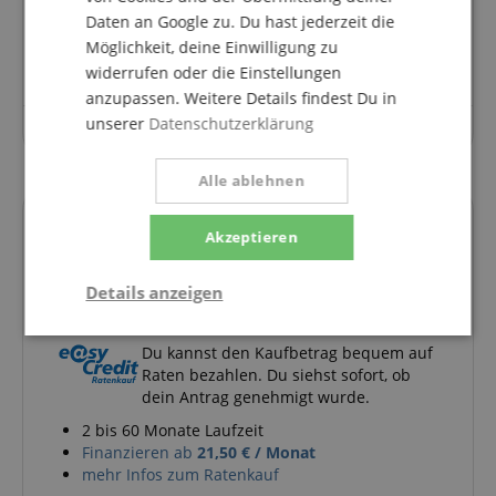
Daten an Google zu. Du hast jederzeit die
Stelle eine Frage
Möglichkeit, deine Einwilligung zu
widerrufen oder die Einstellungen
anzupassen. Weitere Details findest Du in
unserer
Datenschutzerklärung
Zu diesem Artikel wurden noch keine Fragen gestellt.
Alle ablehnen
Akzeptieren
Finanzierung
Details anzeigen
easyCredit Ratenkauf
Notwendig
Statistik
Marketing
Du kannst den Kaufbetrag bequem auf
Raten bezahlen. Du siehst sofort, ob
dein Antrag genehmigt wurde.
Funktional
2 bis 60 Monate Laufzeit
Finanzieren ab
21,50 € / Monat
mehr Infos zum Ratenkauf