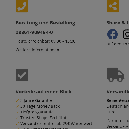
apay-session-set
Beratung und Bestellung
Share & 
08861-909494-0
Heute erreichbar: 09:30 - 13:30
CookieScriptConse
auf den so
Weitere Informationen
session-id-apay
Vorteile auf einen Blick
Versand
CrossDomainCookie
3 Jahre Garantie
Keine Vers
30 Tage Money Back
Deutschlan
sid_key
Tiefpreisgarantie
Euro.
Trusted Shops Zertifikat
Darunter be
session-token
Versandkostenfrei ab 29€ Warenwert
Versandkos