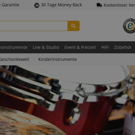
e Garantie
30 Tage Money Back
Kostenloser Ve
asinstrumente
Live & Studio
Event & Freizeit
HiFi
Zubehör
Geschenkewelt
Kinderinstrumente