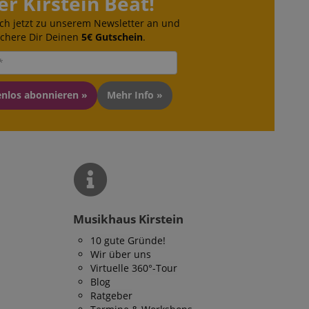
er Kirstein Beat!
azon Pay gesetzt.
ch jetzt zu unserem Newsletter an und
om Server
ichere Dir Deinen
5€ Gutschein
.
en zu Aktivitäten
ichern, sodass
 weitermachen
iten des Servers
enlos abonnieren »
Mehr Info »
ookie-Script.com-
 für Besucher-
s Cookie-Banner von
ordnungsgemäß
erwaltung der
site, insbesondere
em
sicheres und
is zu gewährleisten.
Musikhaus Kirstein
10 gute Gründe!
Wir über uns
ndet, um den
über
Virtuelle 360°-Tour
halten.
Blog
ufrechterhaltung
Ratgeber
ersitzung durch