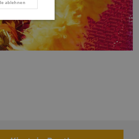
lle ablehnen
Funktional
d übersichtlich. Absolut OK
Super Preis Leistungsverhältnis
nd zu empfehlen.
super schneller Versand und der
Pioneer Rx3 Decksaver kam super
gepolstert an immer wieder gerne.
ertung vom 24.07.2026
Bewertung vom 07.08.2026
 zu gewährleisten,
rug zu verhindern.
serve user session
.
azon Pay verbunden
thentifizierungs-
 sicher zu