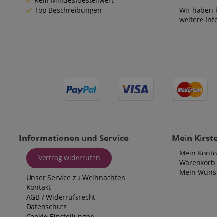
Kein Mindestbestellwert
Top Beschreibungen
Wir haben 
language
weitere In
VISITOR_PRIVACY_
Informationen und Service
Mein Kirst
Mein Konto
Vertrag widerrufen
Warenkorb
Mein Wunsc
Unser Service zu Weihnachten
Kontakt
Cookie
Cookie
Cookie
AGB
/
Widerrufsrecht
_ga_05SB53N1CH
Datenschutz
_fbp
xp
Cookie-Einstellungen