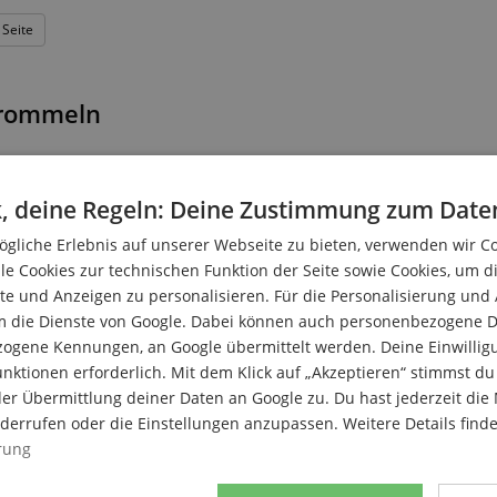
 Seite
rommeln
Sonne, Leidenschaft
, deine Regeln: Deine Zustimmung zum Date
mmernacht, laute Musik, heiße Rhythmen, bunte Farben & Federn, g
gliche Erlebnis auf unserer Webseite zu bieten, verwenden wir C
io. Geprägt vom Samba mit seinen Tänzern und Trommeln, zieht er
le Cookies zur technischen Funktion der Seite sowie Cookies, um d
chland erfreut sich lateinamerikanische Musik und Tanz immer größ
e und Anzeigen zu personalisieren. Für die Personalisierung und
elweisen. Große Trommel oder kleine Trommel? Mit den Händen ode
m die Dienste von Google. Dabei können auch personenbezogene D
bisschen Karneval nach Hause, fühle den Beat der die Füße beben 
zogene Kennungen, an Google übermittelt werden. Deine Einwilligun
nktionen erforderlich. Mit dem Klick auf „Akzeptieren“ stimmst 
er Übermittlung deiner Daten an Google zu. Du hast jederzeit die 
iderrufen oder die Einstellungen anzupassen. Weitere Details find
rung