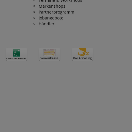
Termine & Workshops
Markenshops
 Arten von Cookies,
Partnerprogramm
knüpft sind. Im
Jobangebote
lierterer Blick auf
 bestimmten
Händler
 meisten Fällen
lich zum Speichern
verwendet, um
 der gespeicherten
Die hier angegebene
 dieser Verwendung.
peicherung der
 des Nutzers für
bsite. Es erfasst
ng des Besuchers in
 -einstellungen,
hre Präferenzen in
hrt werden.
 state.
g, indem
 Werbeprodukten zu