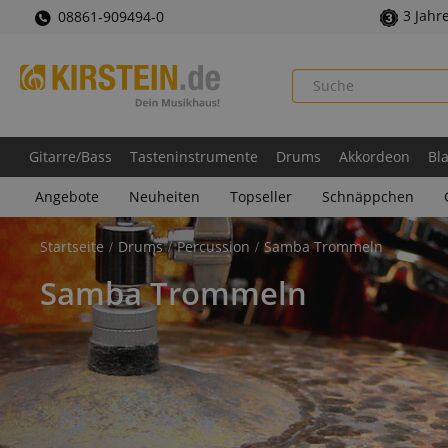
3 Jahr
08861-909494-0
Gitarre/Bass
Tasteninstrumente
Drums
Akkordeon
Bl
Angebote
Neuheiten
Topseller
Schnäppchen
Startseite
Drums
Percussion
Samba Trommeln
Samba Trommeln