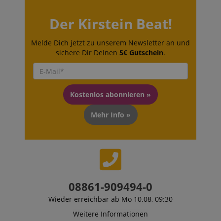
apay-session-set
Amazon.com Inc.
www.kirstein.de
Der Kirstein Beat!
Melde Dich jetzt zu unserem Newsletter an und
sichere Dir Deinen
5€ Gutschein
.
Google-
Datenschutzerklärung
Kostenlos abonnieren »
CookieScriptConsent
CookieScript
.kirstein.de
Mehr Info »
session-id-apay
Amazon
.amazon.com
08861-909494-0
Wieder erreichbar ab Mo 10.08, 09:30
Weitere Informationen