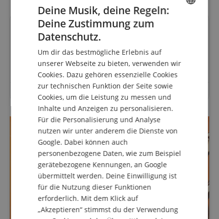
Deine Musik, deine Regeln:
Deine Zustimmung zum
ENGLISH
Fragen zum Artikel
Datenschutz.
GERMAN
Um dir das bestmögliche Erlebnis auf
Stelle eine Frage
DUTCH
unserer Webseite zu bieten, verwenden wir
Cookies. Dazu gehören essenzielle Cookies
FRENCH
zur technischen Funktion der Seite sowie
ITALIAN
Zu diesem Artikel wurden noch keine Fragen gestellt.
Cookies, um die Leistung zu messen und
Inhalte und Anzeigen zu personalisieren.
SPANISH
Für die Personalisierung und Analyse
nutzen wir unter anderem die Dienste von
Google. Dabei können auch
personenbezogene Daten, wie zum Beispiel
gerätebezogene Kennungen, an Google
übermittelt werden. Deine Einwilligung ist
für die Nutzung dieser Funktionen
erforderlich. Mit dem Klick auf
„Akzeptieren“ stimmst du der Verwendung