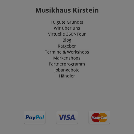
Musikhaus Kirstein
10 gute Gründe!
VISITOR_PRIVACY_METADATA
YouTube
Wir über uns
.youtube.com
Virtuelle 360°-Tour
Blog
Ratgeber
Termine & Workshops
Markenshops
Partnerprogramm
Jobangebote
Händler
Anbieter /
Cookie
Laufzeit
Beschreibung
Anbieter /
Domain
Cookie
Laufzeit
Beschreibung
Domain
Anbieter /
Cookie
Laufzeit
Beschreibun