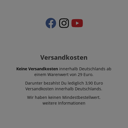
CrossDomainCookieScriptConsent_389
.crossdomain.cookie-
script.com
sid_key
www.kirstein.de
session-token
Amazon
.amazon.com
Versandkosten
Keine Versandkosten
innerhalb Deutschlands ab
language
www.kirstein.de
einem Warenwert von 29 Euro.
Darunter bezahlst Du lediglich 3,90 Euro
Versandkosten innerhalb Deutschlands.
Wir haben keinen Mindestbestellwert.
weitere Informationen