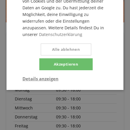
von Cookies und der Übermittlung deiner
Daten an Google zu. Du hast jederzeit die
Möglichkeit, deine Einwilligung zu
widerrufen oder die Einstellungen
anzupassen. Weitere Details findest Du in
unserer
Datenschutzerklärung
Deine Ansprechpartner
Hotline aktuell nicht besetzt. Du erreichst uns
Alle ablehnen
wieder am Montag den 10.08.2026 um 09:30 Uhr.
Akzeptieren
pa@kirstein.de
08861-909494-6
Details anzeigen
Montag
09:30 - 18:00
Notwendig
Statistik
Marketing
Dienstag
09:30 - 18:00
Mittwoch
09:30 - 18:00
Funktional
Donnerstag
09:30 - 18:00
Freitag
09:30 - 18:00