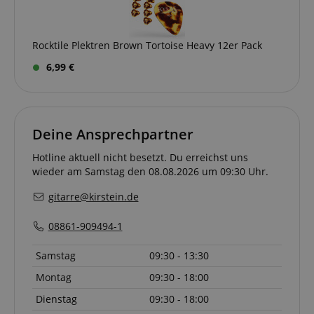
Rocktile Plektren Brown Tortoise Heavy 12er Pack
session-id-apay
Amazon
6,99 €
.amazon.com
Deine Ansprechpartner
Hotline aktuell nicht besetzt. Du erreichst uns
CrossDomainCookieScriptConsent_389
.crossdomain.cookie-
wieder am Samstag den 08.08.2026 um 09:30 Uhr.
script.com
sid_key
www.kirstein.de
gitarre@kirstein.de
08861-909494-1
session-token
Amazon
Samstag
09:30 - 13:30
.amazon.com
Montag
09:30 - 18:00
Dienstag
09:30 - 18:00
language
www.kirstein.de