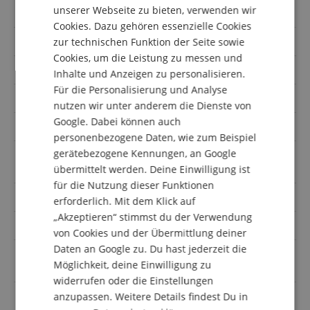
DUTCH
Nein
unserer Webseite zu bieten, verwenden wir
Mischpult/Powermixer
Cookies. Dazu gehören essenzielle Cookies
FRENCH
Bestückung Tieftöner
8 Zoll
zur technischen Funktion der Seite sowie
ITALIAN
Cookies, um die Leistung zu messen und
Inklusive Funkmikrofon
Nein
Inhalte und Anzeigen zu personalisieren.
SPANISH
Für die Personalisierung und Analyse
Eingänge
6.3mm Klinke, Bluetooth, XLR
nutzen wir unter anderem die Dienste von
Google. Dabei können auch
Konfiguration
2.1
personenbezogene Daten, wie zum Beispiel
gerätebezogene Kennungen, an Google
Voice Over / Ducker-
Ja
Funktion
übermittelt werden. Deine Einwilligung ist
für die Nutzung dieser Funktionen
Farbe
Schwarz
erforderlich. Mit dem Klick auf
„Akzeptieren“ stimmst du der Verwendung
Bestückung Subwoofer
2x 8 Zoll
von Cookies und der Übermittlung deiner
Daten an Google zu. Du hast jederzeit die
Bestückung
8 Zoll/1 Zoll
Möglichkeit, deine Einwilligung zu
Satelliten/Fullrange
widerrufen oder die Einstellungen
Mit Hi-Z Gitarreneingang
Nein
anzupassen. Weitere Details findest Du in