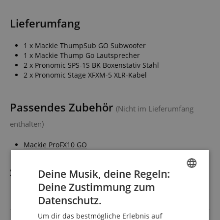
Lieferumfang
1 x Mackie ThumpSub GO Subwoofer
1 x Mackie Thump Go Lautsprecher
2 x Pronomic SPS-1S BK Boxenstativ Stahl
2 x Pronomic Stage XFXM-5 XLR-Kabel
Passendes Zubehör
(Nicht im Lieferumfang
enthalten)
Mackie ProFX10 GO
Spezifikation
Deine Musik, deine Regeln:
Deine Zustimmung zum
ENGLISH
Datenschutz.
Artikelnummer
00115700
GERMAN
Um dir das bestmögliche Erlebnis auf
Mit