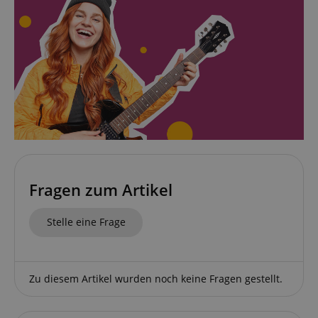
Google-
Datenschutzerklärung
CookieScriptConsent
CookieScript
.kirstein.de
session-id-apay
Amazon
.amazon.com
Fragen zum Artikel
Stelle eine Frage
CrossDomainCookieScriptConsent_389
.crossdomain.cookie-
script.com
Zu diesem Artikel wurden noch keine Fragen gestellt.
sid_key
www.kirstein.de