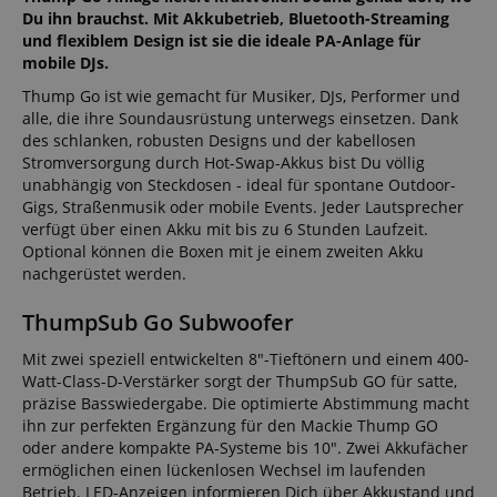
Du ihn brauchst. Mit Akkubetrieb, Bluetooth-Streaming
und flexiblem Design ist sie die ideale PA-Anlage für
mobile DJs.
Thump Go ist wie gemacht für Musiker, DJs, Performer und
alle, die ihre Soundausrüstung unterwegs einsetzen. Dank
des schlanken, robusten Designs und der kabellosen
Stromversorgung durch Hot-Swap-Akkus bist Du völlig
unabhängig von Steckdosen - ideal für spontane Outdoor-
Gigs, Straßenmusik oder mobile Events. Jeder Lautsprecher
verfügt über einen Akku mit bis zu 6 Stunden Laufzeit.
Optional können die Boxen mit je einem zweiten Akku
nachgerüstet werden.
ThumpSub Go Subwoofer
Mit zwei speziell entwickelten 8"-Tieftönern und einem 400-
Watt-Class-D-Verstärker sorgt der ThumpSub GO für satte,
präzise Basswiedergabe. Die optimierte Abstimmung macht
ihn zur perfekten Ergänzung für den Mackie Thump GO
oder andere kompakte PA-Systeme bis 10". Zwei Akkufächer
ermöglichen einen lückenlosen Wechsel im laufenden
Betrieb. LED-Anzeigen informieren Dich über Akkustand und