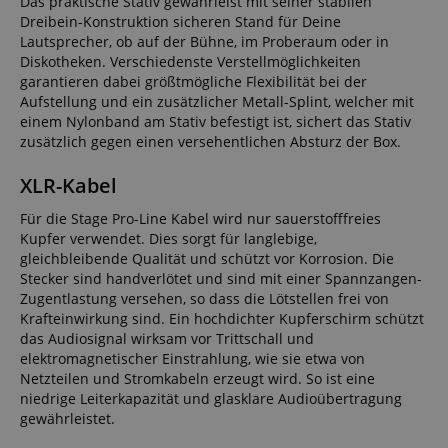
Das praktische Stativ gewährleist mit seiner stabilen
Dreibein-Konstruktion sicheren Stand für Deine
Lautsprecher, ob auf der Bühne, im Proberaum oder in
Diskotheken. Verschiedenste Verstellmöglichkeiten
garantieren dabei größtmögliche Flexibilität bei der
Aufstellung und ein zusätzlicher Metall-Splint, welcher mit
einem Nylonband am Stativ befestigt ist, sichert das Stativ
zusätzlich gegen einen versehentlichen Absturz der Box.
XLR-Kabel
Für die Stage Pro-Line Kabel wird nur sauerstofffreies
Kupfer verwendet. Dies sorgt für langlebige,
gleichbleibende Qualität und schützt vor Korrosion. Die
Stecker sind handverlötet und sind mit einer Spannzangen-
Zugentlastung versehen, so dass die Lötstellen frei von
Krafteinwirkung sind. Ein hochdichter Kupferschirm schützt
das Audiosignal wirksam vor Trittschall und
elektromagnetischer Einstrahlung, wie sie etwa von
Netzteilen und Stromkabeln erzeugt wird. So ist eine
niedrige Leiterkapazität und glasklare Audioübertragung
gewährleistet.