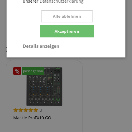
unserer
Datenschutzerklärung
USB-Ladeanschluss für
Nein
weitere Geräte
Alle ablehnen
Leistung RMS (Watt)
400
Akzeptieren
Details anzeigen
Zubehör
Notwendig
Statistik
Marketing
passt genau
Funktional
3
Mackie ProFX10 GO
Notwendig
Statistik
Marketing
Funktional