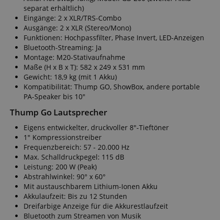
separat erhältlich)
Eingänge: 2 x XLR/TRS-Combo
Ausgänge: 2 x XLR (Stereo/Mono)
Funktionen: Hochpassfilter, Phase Invert, LED-Anzeigen
Bluetooth-Streaming: Ja
Montage: M20-Stativaufnahme
Maße (H x B x T): 582 x 249 x 531 mm
Gewicht: 18,9 kg (mit 1 Akku)
Kompatibilität: Thump GO, ShowBox, andere portable
PA-Speaker bis 10"
Thump Go Lautsprecher
Eigens entwickelter, druckvoller 8"-Tieftöner
1" Kompressionstreiber
Frequenzbereich: 57 - 20.000 Hz
Max. Schalldruckpegel: 115 dB
Leistung: 200 W (Peak)
Abstrahlwinkel: 90° x 60°
Mit austauschbarem Lithium-Ionen Akku
Akkulaufzeit: Bis zu 12 Stunden
Dreifarbige Anzeige für die Akkurestlaufzeit
Bluetooth zum Streamen von Musik