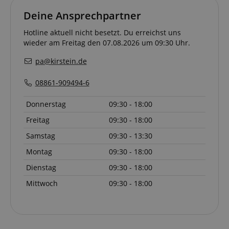
über die
Funktionsweise
sid
www.kirstein.de
Session
Dies ist ein s
Deine Ansprechpartner
der Website. Die
gebräuchlich
erhobenen Daten
Cookie-Name
einschließlich der
Hotline aktuell nicht besetzt. Du erreichst uns
wenn er als
Zahlbesucher, der
Sitzungscook
wieder am Freitag den 07.08.2026 um 09:30 Uhr.
Quelle, aus der si
gefunden wir
stammen, und die
wahrscheinlic
besuchten Seiten
pa@kirstein.de
Verwaltung d
in anonymer
Sitzungsstatu
Form.
verwendet.
08861-909494-6
__Secure-
.youtube.com
5
ROLLOUT_TOKEN
Monate
Donnerstag
09:30 - 18:00
4
Wochen
Freitag
09:30 - 18:00
FPID
.kirstein.de
1 Jahr 1
Dieses Cooki
Samstag
09:30 - 13:30
Monat
verwendet, 
Benutzerverh
und Präferen
Montag
09:30 - 18:00
verfolgen, u
personalisier
Dienstag
09:30 - 18:00
Erfahrung zu 
Mittwoch
09:30 - 18:00
_gcl_au
2
Wird von Go
Google LLC
Monate
AdSense ver
.kirstein.de
4
um mit der Ef
Wochen
von Werbung
Websites zu
experimentier
ihre Dienste 