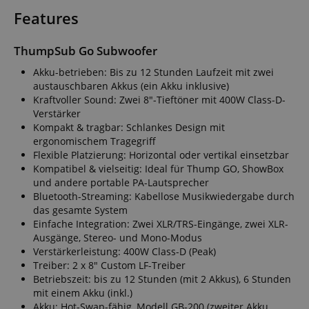
Features
ThumpSub Go Subwoofer
Akku-betrieben: Bis zu 12 Stunden Laufzeit mit zwei
austauschbaren Akkus (ein Akku inklusive)
Kraftvoller Sound: Zwei 8"-Tieftöner mit 400W Class-D-
Verstärker
Kompakt & tragbar: Schlankes Design mit
ergonomischem Tragegriff
Flexible Platzierung: Horizontal oder vertikal einsetzbar
Kompatibel & vielseitig: Ideal für Thump GO, ShowBox
und andere portable PA-Lautsprecher
Bluetooth-Streaming: Kabellose Musikwiedergabe durch
das gesamte System
Einfache Integration: Zwei XLR/TRS-Eingänge, zwei XLR-
Ausgänge, Stereo- und Mono-Modus
Verstärkerleistung: 400W Class-D (Peak)
Treiber: 2 x 8" Custom LF-Treiber
Betriebszeit: bis zu 12 Stunden (mit 2 Akkus), 6 Stunden
mit einem Akku (inkl.)
Akku: Hot-Swap-fähig, Modell GB-200 (zweiter Akku