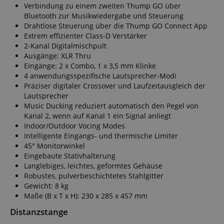
Verbindung zu einem zweiten Thump GO über
Bluetooth zur Musikwiedergabe und Steuerung
Drahtlose Steuerung über die Thump GO Connect App
Extrem effizienter Class-D Verstärker
2-Kanal Digitalmischpult
Ausgänge: XLR Thru
Eingänge: 2 x Combo, 1 x 3,5 mm Klinke
4 anwendungsspezifische Lautsprecher-Modi
Präziser digitaler Crossover und Laufzeitausgleich der
Lautsprecher
Music Ducking reduziert automatisch den Pegel von
Kanal 2, wenn auf Kanal 1 ein Signal anliegt
Indoor/Outdoor Vocing Modes
Intelligente Eingangs- und thermische Limiter
45° Monitorwinkel
Eingebaute Stativhalterung
Langlebiges, leichtes, geformtes Gehäuse
Robustes, pulverbeschichtetes Stahlgitter
Gewicht: 8 kg
Maße (B x T x H): 230 x 285 x 457 mm
Distanzstange