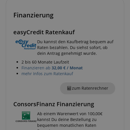
Finanzierung
session-token
Amazon
.amazon.com
easyCredit Ratenkauf
language
www.kirstein.de
Du kannst den Kaufbetrag bequem auf
Raten bezahlen. Du siehst sofort, ob
dein Antrag genehmigt wurde.
2 bis 60 Monate Laufzeit
Finanzieren ab
32,00 € / Monat
mehr Infos zum Ratenkauf
zum Ratenrechner
ConsorsFinanz Finanzierung
Ab einem Warenwert von 100,00€
kannst Du deine Bestellung zu
VISITOR_PRIVACY_METADATA
YouTube
bequemen monatlichen Raten
.youtube.com