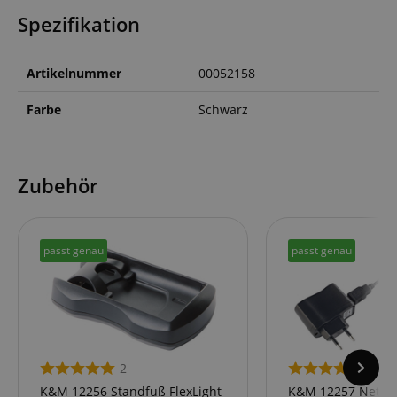
Spezifikation
Artikelnummer
00052158
Farbe
Schwarz
Zubehör
passt genau
passt genau
2
1
K&M 12256 Standfuß FlexLight
K&M 12257 Netztei