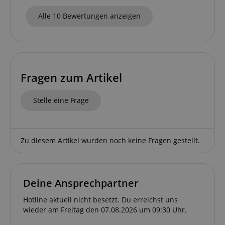
Alle 10 Bewertungen anzeigen
apay-session-set
Amazon.com Inc.
www.kirstein.de
Fragen zum Artikel
Google-
Datenschutzerklärung
Stelle eine Frage
CookieScriptConsent
CookieScript
.kirstein.de
Zu diesem Artikel wurden noch keine Fragen gestellt.
Deine Ansprechpartner
Hotline aktuell nicht besetzt. Du erreichst uns
session-id-apay
Amazon
.amazon.com
wieder am Freitag den 07.08.2026 um 09:30 Uhr.