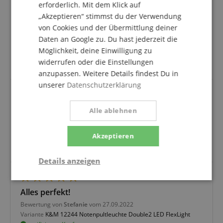
erforderlich. Mit dem Klick auf
Top Service
„Akzeptieren“ stimmst du der Verwendung
von Cookies und der Übermittlung deiner
Bewertung von
Wolfram
vom 05.01.2019
Daten an Google zu. Du hast jederzeit die
verifizierter Kauf
Möglichkeit, deine Einwilligung zu
bis 10.00 Uhr bestellt , und am nächsten Tag 9.00 Uhr
widerrufen oder die Einstellungen
geliefert . Top .
anzupassen. Weitere Details findest Du in
unserer
Datenschutzerklärung
alles
Alle ablehnen
Bewertung von
Manfred
vom 25.05.2018
verifizierter Kauf
Akzeptieren
alles zur Besten Zufriedenheit
Details anzeigen
Notwendig
Statistik
Marketing
Alles perfekt!
Bewertung von
Stefanie
vom 27.09.2022
Variante
K&M 12244 Notenpultleuchte Double2 LED FlexLight
Funktional