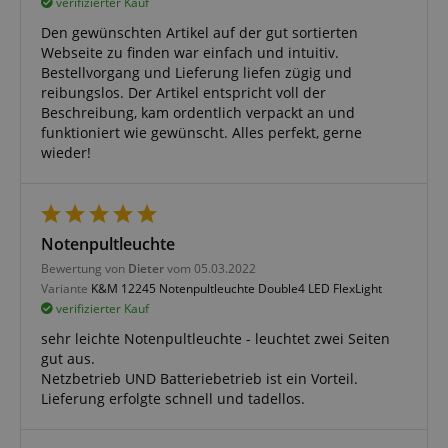
verifizierter Kauf
Den gewünschten Artikel auf der gut sortierten
Webseite zu finden war einfach und intuitiv.
Bestellvorgang und Lieferung liefen zügig und
reibungslos. Der Artikel entspricht voll der
Beschreibung, kam ordentlich verpackt an und
funktioniert wie gewünscht. Alles perfekt, gerne
Notwendig
Statistik
Marketing
wieder!
Funktional
Die durch diese Services gesammelten Daten
werden gebraucht, um die technische Performance
der Website zu gewährleisten, dir grundlegende
Notenpultleuchte
Einkaufs-Funktionen bereitzustellen, das Einkaufen
bei uns sicher zu machen und um Betrug zu
Bewertung von
Dieter
vom 05.03.2022
verhindern. Immer eingeschaltet.
Variante
K&M 12245 Notenpultleuchte Double4 LED FlexLight
verifizierter Kauf
Cookie
Anbieter / Domain
sehr leichte Notenpultleuchte - leuchtet zwei Seiten
FPGSID
.kirstein.de
gut aus.
Netzbetrieb UND Batteriebetrieb ist ein Vorteil.
S
Lieferung erfolgte schnell und tadellos.
amazon-pay-connectedAuth
Amazon
www.kirstein.de