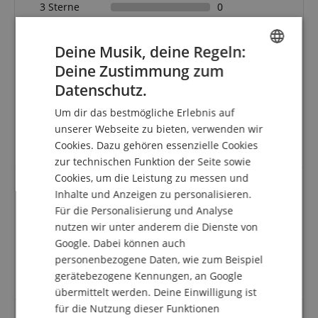
3 Sterne
0
2 Sterne
0
1 Stern
0
Deine Musik, deine Regeln:
Eine Überprüfung der Bewertungen hat wie folgt
Deine Zustimmung zum
ENGLISH
stattgefunden: Nur Kunden, die in unserem
Datenschutz.
Onlineshop angemeldet sind und das Produkt
GERMAN
tatsächlich bei uns erworben haben, können im
Um dir das bestmögliche Erlebnis auf
DUTCH
Kundenkonto eine Bewertung für den Artikel
unserer Webseite zu bieten, verwenden wir
abgeben.
Cookies. Dazu gehören essenzielle Cookies
FRENCH
zur technischen Funktion der Seite sowie
ITALIAN
Cookies, um die Leistung zu messen und
Inhalte und Anzeigen zu personalisieren.
SPANISH
Guten Kauf
Für die Personalisierung und Analyse
nutzen wir unter anderem die Dienste von
Bewertung von
Etienne
vom 18.01.2019
verifizierter Kauf
Google. Dabei können auch
personenbezogene Daten, wie zum Beispiel
Diese Notenpultlampe hat gute Helligkeit, und ist
gerätebezogene Kennungen, an Google
einfach im Gebrauch. Würde dies weiter empfehlen.
übermittelt werden. Deine Einwilligung ist
für die Nutzung dieser Funktionen