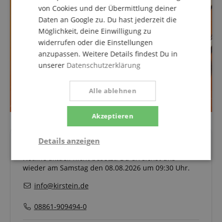
von Cookies und der Übermittlung deiner
Daten an Google zu. Du hast jederzeit die
Möglichkeit, deine Einwilligung zu
widerrufen oder die Einstellungen
anzupassen. Weitere Details findest Du in
unserer
Datenschutzerklärung
Alle ablehnen
Akzeptieren
Deine Ansprechpartner
Details anzeigen
Hotline aktuell nicht besetzt. Du erreichst uns
Notwendig
Statistik
Marketing
wieder am Samstag den 08.08.2026 um 09:30 Uhr.
info@kirstein.de
Funktional
08861-909494-0