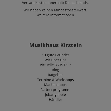
Versandkosten innerhalb Deutschlands.
Wir haben keinen Mindestbestellwert.
weitere Informationen
VISITOR_PRIVACY_METADATA
YouTube
.youtube.com
Musikhaus Kirstein
10 gute Gründe!
Wir über uns
Virtuelle 360°-Tour
Blog
Ratgeber
Termine & Workshops
Markenshops
Partnerprogramm
Jobangebote
Händler
Anbieter /
Cookie
Laufzeit
Beschreibung
Anbieter /
Domain
Cookie
Laufzeit
Beschreibung