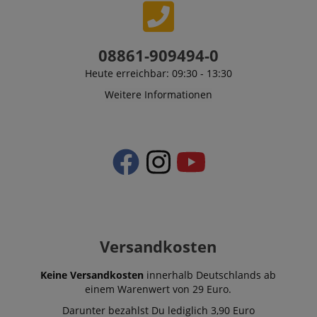
CrossDomainCookieScriptConsent_389
.crossdomain.cookie-
script.com
08861-909494-0
sid_key
www.kirstein.de
Heute erreichbar: 09:30 - 13:30
Weitere Informationen
session-token
Amazon
.amazon.com
language
www.kirstein.de
Versandkosten
Keine Versandkosten
innerhalb Deutschlands ab
einem Warenwert von 29 Euro.
Darunter bezahlst Du lediglich 3,90 Euro