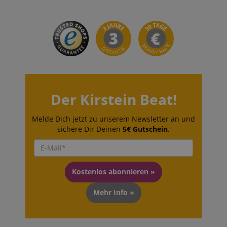
apay-session-set
Amazon.com Inc.
www.kirstein.de
Google-
Datenschutzerklärung
Der Kirstein Beat!
CookieScriptConsent
CookieScript
.kirstein.de
Melde Dich jetzt zu unserem Newsletter an und
sichere Dir Deinen
5€ Gutschein
.
Kostenlos abonnieren »
session-id-apay
Amazon
.amazon.com
Mehr Info »