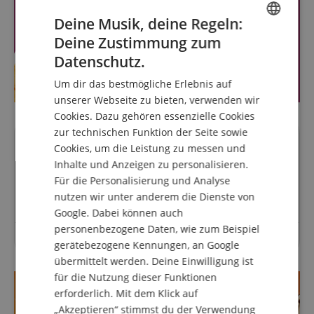
Deine Musik, deine Regeln:
Deine Zustimmung zum
ENGLISH
Datenschutz.
GERMAN
Um dir das bestmögliche Erlebnis auf
DUTCH
unserer Webseite zu bieten, verwenden wir
Cookies. Dazu gehören essenzielle Cookies
FRENCH
zur technischen Funktion der Seite sowie
ITALIAN
Fragen zum Artikel
Cookies, um die Leistung zu messen und
Inhalte und Anzeigen zu personalisieren.
SPANISH
Für die Personalisierung und Analyse
Stelle eine Frage
nutzen wir unter anderem die Dienste von
Google. Dabei können auch
personenbezogene Daten, wie zum Beispiel
Zu diesem Artikel wurden noch keine Fragen gestellt.
gerätebezogene Kennungen, an Google
übermittelt werden. Deine Einwilligung ist
für die Nutzung dieser Funktionen
erforderlich. Mit dem Klick auf
„Akzeptieren“ stimmst du der Verwendung