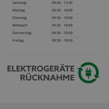
Samstag
09:30 - 13:30
Montag
09:30 - 18:00
Dienstag
09:30 - 18:00
Notwendig
Statistik
Marketing
Mittwoch
09:30 - 18:00
Funktional
Donnerstag
09:30 - 18:00
Die durch diese Services gesammelten Daten
Freitag
09:30 - 18:00
werden gebraucht, um die technische Performance
der Website zu gewährleisten, dir grundlegende
Einkaufs-Funktionen bereitzustellen, das Einkaufen
bei uns sicher zu machen und um Betrug zu
verhindern. Immer eingeschaltet.
Cookie
Anbieter / Domain
FPGSID
.kirstein.de
S
amazon-pay-connectedAuth
Amazon
www.kirstein.de