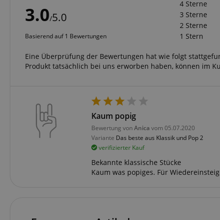
4 Sterne
FPGSID
3.0
3 Sterne
5.0
/
2 Sterne
1 Stern
Basierend auf 1 Bewertungen
amazon-pay-conne
Eine Überprüfung der Bewertungen hat wie folgt stattgef
Produkt tatsächlich bei uns erworben haben, können im K
apay-session-set
Kaum popig
Bewertung von
Anica
vom 05.07.2020
CookieScriptConse
Variante
Das beste aus Klassik und Pop 2
verifizierter Kauf
Bekannte klassische Stücke
Kaum was popiges. Für Wiedereinsteiger
session-id-apay