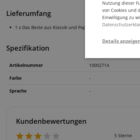
Nutzung dieser Fu
von Cookies und d
Lieferumfang
Einwilligung zu w
Datenschutzerklä
1 x Das Beste aus Klassik und Pop 1
Details anzeige
Spezifikation
Notwendi
Artikelnummer
10002714
Farbe
-
Sprache
-
Die durch diese Serv
Kundenbewertungen
dir grundlegende Ein
Immer eingeschaltet.
Cookie
5 Sterne