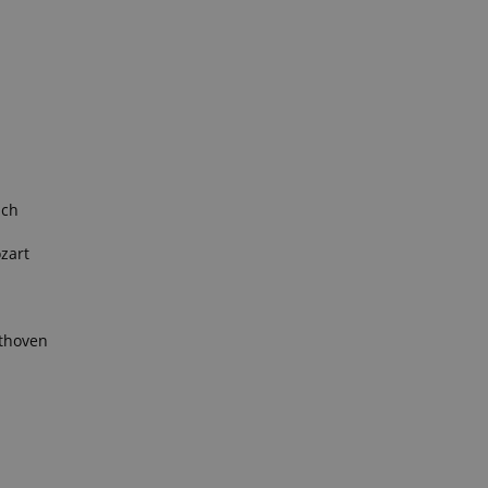
ach
zart
ethoven