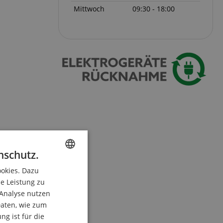
Mittwoch
09:30 - 18:00
nschutz.
ookies. Dazu
ENGLISH
ie Leistung zu
GERMAN
 Analyse nutzen
DUTCH
aten, wie zum
g ist für die
FRENCH