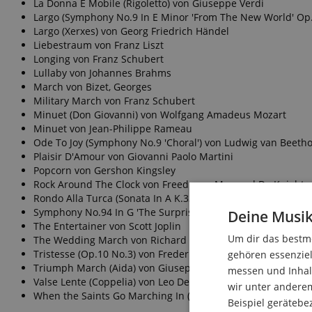
La Donna E Mobile (Rigoletto) von Giuseppe Verdi
Largo (Symphony No.9 In E Minor 'From The New World' Op.
Largo (Xerxes) von Georg Friedrich Händel
Liebestraum von Franz Liszt
Longing von Franz Schubert
Lullaby von Johannes Brahms
March von Bizet, Georges
Military March von Franz Schubert
Minuet (Don Giovanni) von Wolfgang Amadeus Mozart
Minuet von Jean-Philippe Rameau
Ode To Joy (Symphony No.9 'Choral') von Ludwig van Beeth
Plaisir D'Amour von Giovanni Paolo Martini
Popcorn von Gershon Kingsley
Rock Around The Clock von Freedman, Max und De Knight
Rondo Alla Turca (Sonata In A K.331) von Wolfgang Amadeu
Symphony No.94 In G 'The Surprise' von Franz Joseph Hayd
Deine Musik
The Entertainer von Scott Joplin
Um dir das bestmö
The Wedding March von Richard Wagner
Tristesse (Op.10 No.3) von Frederic Chopin
gehören essenziel
Triumph March (Aida) von Giuseppe Verdi
messen und Inhalt
Valse Lente (Coppelia) von Leo Delibes
wir unter andere
When the Saints Go Marching In (Traditional)
Beispiel gerätebe