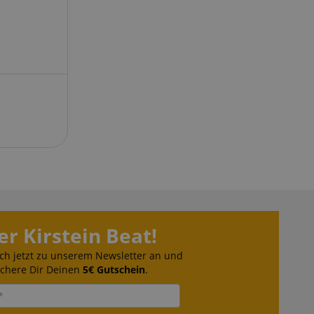
ndet, um den
über
halten.
ufrechterhaltung
ersitzung durch
 Arten von Cookies,
knüpft sind. Im
lierterer Blick auf
 bestimmten
 meisten Fällen
lich zum Speichern
verwendet, um
 der gespeicherten
Die hier angegebene
 dieser Verwendung.
peicherung der
er Kirstein Beat!
 des Nutzers für
bsite. Es erfasst
ch jetzt zu unserem Newsletter an und
ng des Besuchers in
ichere Dir Deinen
5€ Gutschein
.
 -einstellungen,
hre Präferenzen in
hrt werden.