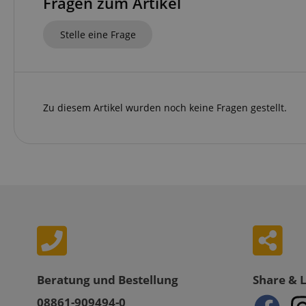
Fragen zum Artikel
CrossDomainCookie
sid_key
Stelle eine Frage
session-token
Zu diesem Artikel wurden noch keine Fragen gestellt.
language
VISITOR_PRIVACY_
Beratung und Bestellung
Share & 
08861-909494-0