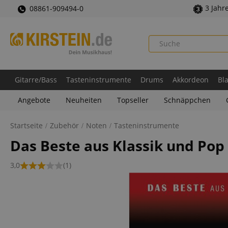
3 Jahr
08861-909494-0
Gitarre/Bass
Tasteninstrumente
Drums
Akkordeon
Bl
Angebote
Neuheiten
Topseller
Schnäppchen
Startseite
Zubehör
Noten
Tasteninstrumente
Das Beste aus Klassik und Pop
3,0
(1)