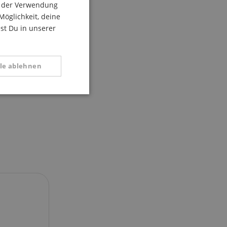
du der Verwendung
ITALIAN
Möglichkeit, deine
est Du in unserer
SPANISH
lle ablehnen
Funktional
 zu gewährleisten,
rug zu verhindern.