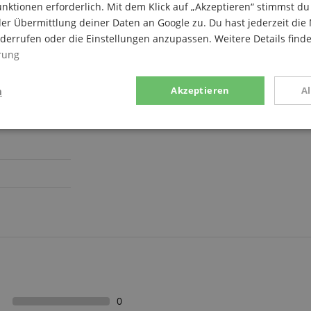
nktionen erforderlich. Mit dem Klick auf „Akzeptieren“ stimmst 
er Übermittlung deiner Daten an Google zu. Du hast jederzeit die 
iderrufen oder die Einstellungen anzupassen. Weitere Details find
rung
n
Akzeptieren
A
g
Statistik
Marketing
Notwendig
Statistik
Marketing
Funktional
ices gesammelten Daten werden gebraucht, um die technische Performance der Website
kaufs-Funktionen bereitzustellen, das Einkaufen bei uns sicher zu machen und um Bet
Anbieter / Domain
Laufzeit
Beschreibung
0