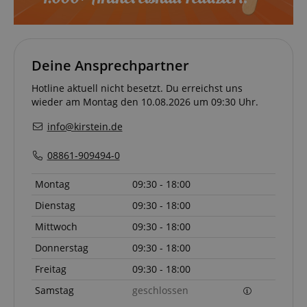
Notwendig
Statistik
Marketing
Funktional
Die durch diese Services gesammelten Daten
werden gebraucht, um die technische Performance
Deine Ansprechpartner
der Website zu gewährleisten, dir grundlegende
Einkaufs-Funktionen bereitzustellen, das Einkaufen
Hotline aktuell nicht besetzt. Du erreichst uns
bei uns sicher zu machen und um Betrug zu
verhindern. Immer eingeschaltet.
wieder am Montag den 10.08.2026 um 09:30 Uhr.
Cookie
Anbieter / Domain
info@kirstein.de
FPGSID
.kirstein.de
08861-909494-0
S
Montag
09:30 - 18:00
amazon-pay-connectedAuth
Amazon
www.kirstein.de
Dienstag
09:30 - 18:00
Mittwoch
09:30 - 18:00
Donnerstag
09:30 - 18:00
apay-session-set
Amazon.com Inc.
www.kirstein.de
Freitag
09:30 - 18:00
Samstag
geschlossen