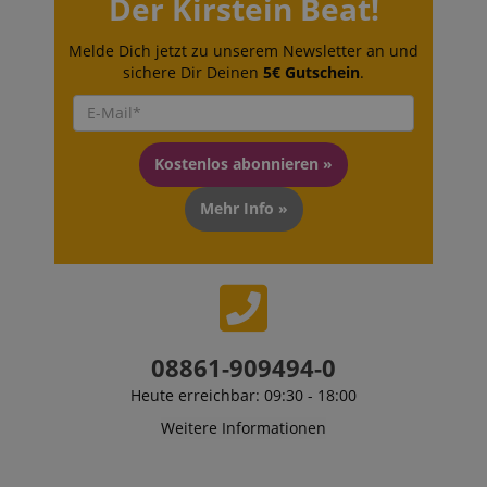
Der Kirstein Beat!
sid_key
www.kirstein.de
Melde Dich jetzt zu unserem Newsletter an und
sichere Dir Deinen
5€ Gutschein
.
session-token
Amazon
.amazon.com
Kostenlos abonnieren »
language
www.kirstein.de
Mehr Info »
08861-909494-0
Heute erreichbar: 09:30 - 18:00
Weitere Informationen