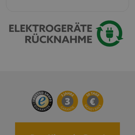
Google-
Datenschutzerklärung
CookieScriptConsent
CookieScript
.kirstein.de
session-id-apay
Amazon
.amazon.com
CrossDomainCookieScriptConsent_389
.crossdomain.cookie-
script.com