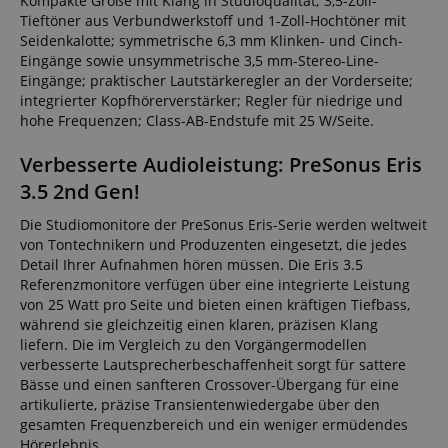
Kompakte Größe mit Klang in Studioqualität; 3,5-Zoll-
Tieftöner aus Verbundwerkstoff und 1-Zoll-Hochtöner mit
Seidenkalotte; symmetrische 6,3 mm Klinken- und Cinch-
Eingänge sowie unsymmetrische 3,5 mm-Stereo-Line-
Eingänge; praktischer Lautstärkeregler an der Vorderseite;
integrierter Kopfhörerverstärker; Regler für niedrige und
hohe Frequenzen; Class-AB-Endstufe mit 25 W/Seite.
Verbesserte Audioleistung: PreSonus Eris
3.5 2nd Gen!
Die Studiomonitore der PreSonus Eris-Serie werden weltweit
von Tontechnikern und Produzenten eingesetzt, die jedes
Detail Ihrer Aufnahmen hören müssen. Die Eris 3.5
Referenzmonitore verfügen über eine integrierte Leistung
von 25 Watt pro Seite und bieten einen kräftigen Tiefbass,
während sie gleichzeitig einen klaren, präzisen Klang
liefern. Die im Vergleich zu den Vorgängermodellen
verbesserte Lautsprecherbeschaffenheit sorgt für sattere
Bässe und einen sanfteren Crossover-Übergang für eine
artikulierte, präzise Transientenwiedergabe über den
gesamten Frequenzbereich und ein weniger ermüdendes
Hörerlebnis.