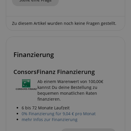
Google-
Datenschutzerklärung
Zu diesem Artikel wurden noch keine Fragen gestellt.
CookieScriptConsent
CookieScript
.kirstein.de
Finanzierung
ConsorsFinanz Finanzierung
session-id-apay
Amazon
.amazon.com
Ab einem Warenwert von 100,00€
kannst Du deine Bestellung zu
bequemen monatlichen Raten
finanzieren.
6 bis 72 Monate Laufzeit
0% Finanzierung für 9,04 € pro Monat
CrossDomainCookieScriptConsent_389
.crossdomain.cookie-
mehr Infos zur Finanzierung
script.com
sid_key
www.kirstein.de