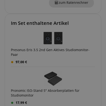
zum Ratenrechner
session-token
Amazon
Im Set enthaltene Artikel
.amazon.com
language
www.kirstein.de
Presonus Eris 3.5 2nd Gen Aktives Studiomonitor-
Paar
97,00 €
Pronomic ISO-Stand 5" Absorberplatten für
Studiomonitor
17,99 €
VISITOR_PRIVACY_METADATA
YouTube