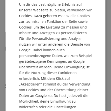
Reduziert störende Resonanzen
Um dir das bestmögliche Erlebnis auf
Verbessert den Klang
DUTCH
unserer Webseite zu bieten, verwenden wir
2-Komponenten-Design
Cookies. Dazu gehören essenzielle Cookies
FRENCH
5 verschiedene Neigungswinkel
zur technischen Funktion der Seite sowie
Material: hochverdichteter Akustikschaum
ITALIAN
Cookies, um die Leistung zu messen und
Maße (H x B x T): 4 x 17 x 29,5 cm
Farbe: Anthrazit
Inhalte und Anzeigen zu personalisieren.
SPANISH
Für die Personalisierung und Analyse
nutzen wir unter anderem die Dienste von
Lieferumfang
Google. Dabei können auch
personenbezogene Daten, wie zum Beispiel
1 x Presonus Eris 3.5 2nd Gen Aktives Studiomonitor-
gerätebezogene Kennungen, an Google
Paar
übermittelt werden. Deine Einwilligung ist
1 x Dämmkeile
für die Nutzung dieser Funktionen
erforderlich. Mit dem Klick auf
„Akzeptieren“ stimmst du der Verwendung
Spezifikation
von Cookies und der Übermittlung deiner
Daten an Google zu. Du hast jederzeit die
Artikelnummer
00098715
Möglichkeit, deine Einwilligung zu
widerrufen oder die Einstellungen
Aktiv / Passiv
Aktiv