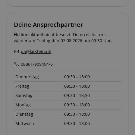
.youtube.com
Deine Ansprechpartner
Hotline aktuell nicht besetzt. Du erreichst uns
wieder am Freitag den 07.08.2026 um 09:30 Uhr.
pa@kirstein.de
08861-909494-6
Donnerstag
09:30 - 18:00
Freitag
09:30 - 18:00
Samstag
09:30 - 13:30
Anbieter /
Cookie
Laufzeit
Beschreibung
Anbieter /
Domain
Cookie
Laufzeit
Beschreibung
Montag
09:30 - 18:00
Domain
Anbieter /
Cookie
Laufzeit
Beschreibun
_ga_05SB53N1CH
.kirstein.de
1 Jahr 1
This cookie is use
Domain
Monat
by Google
Dienstag
09:30 - 18:00
xp
reco.kirstein.de
1 Jahr
Dieses Cookie die
Analytics to persis
zur Optimierung
_fbp
2
Wird von Fa
Meta Platform
session state.
der
Monate
verwendet, u
Mittwoch
09:30 - 18:00
Inc.
Nutzererfahrung,
4
Reihe von
.kirstein.de
cdv
reco.kirstein.de
1 Jahr
Dieses Cookie
indem
Wochen
Werbeproduk
wird verwendet,
Nutzereinstellung