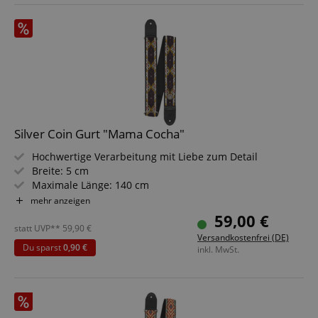
Silver Coin Gurt "Mama Cocha"
Hochwertige Verarbeitung mit Liebe zum Detail
Breite: 5 cm
Maximale Länge: 140 cm
Materialien: 100 % Baumwolle, Leder
mehr anzeigen
Inklusive Aufbewahrungsbox
59,00 €
Design: Mama Cocha
statt UVP**
59,90
€
Versandkostenfrei (DE)
Du sparst
0,90 €
inkl. MwSt.