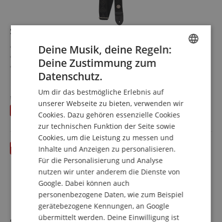
Silver Coin Altanero Gurt
Hochwertige Verarbeitung mit Liebe zum Detail
Deine Musik, deine Regeln:
Breite: 5 cm
Deine Zustimmung zum
ENGLISH
Maximale Länge: 140 cm
Datenschutz.
Materialien: 100 % Baumwolle, Leder
mehr anzeigen
GERMAN
Inklusive Aufbewahrungsbox
59,00 €
Um dir das bestmögliche Erlebnis auf
Farben: Auffälliges Muster in schwarz/grau
statt UVP**
59,90
€
DUTCH
unserer Webseite zu bieten, verwenden wir
Versandkostenfrei (DE)
Du sparst
0,90 €
inkl. MwSt.
Cookies. Dazu gehören essenzielle Cookies
FRENCH
zur technischen Funktion der Seite sowie
ITALIAN
Cookies, um die Leistung zu messen und
Inhalte und Anzeigen zu personalisieren.
SPANISH
Für die Personalisierung und Analyse
nutzen wir unter anderem die Dienste von
Google. Dabei können auch
personenbezogene Daten, wie zum Beispiel
gerätebezogene Kennungen, an Google
übermittelt werden. Deine Einwilligung ist
Silver Coin Gurt "Toci"