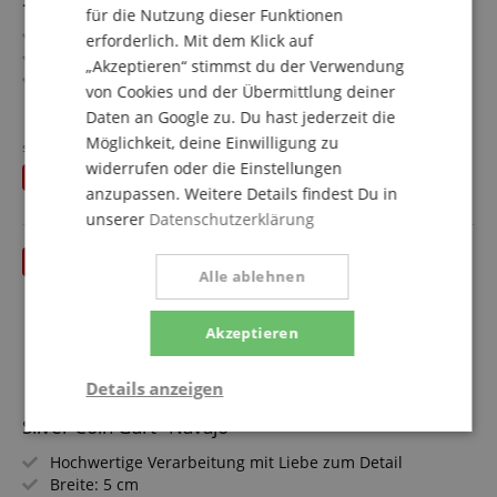
für die Nutzung dieser Funktionen
Hochwertige Verarbeitung mit Liebe zum Detail
erforderlich. Mit dem Klick auf
Breite: 5 cm
„Akzeptieren“ stimmst du der Verwendung
Maximale Länge: 140 cm
von Cookies und der Übermittlung deiner
Materialien: 100 % Baumwolle, Leder
mehr anzeigen
Daten an Google zu. Du hast jederzeit die
Inklusive Aufbewahrungsbox
59,00 €
Möglichkeit, deine Einwilligung zu
Design: Toci
statt UVP**
59,90
€
Versandkostenfrei (DE)
widerrufen oder die Einstellungen
Du sparst
0,90 €
inkl. MwSt.
anzupassen. Weitere Details findest Du in
unserer
Datenschutzerklärung
Alle ablehnen
Akzeptieren
Details anzeigen
Silver Coin Gurt "Navajo"
Notwendig
Statistik
Marketing
Hochwertige Verarbeitung mit Liebe zum Detail
Breite: 5 cm