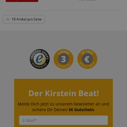
18 Artikel pro Seite
CrossDomainCookieScriptConsent_389
.crossdomain.cookie-
script.com
sid_key
www.kirstein.de
session-token
Amazon
.amazon.com
Der Kirstein Beat!
language
www.kirstein.de
Melde Dich jetzt zu unserem Newsletter an und
sichere Dir Deinen
5€ Gutschein
.