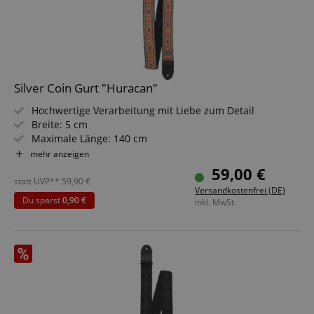
Silver Coin Gurt "Huracan"
Hochwertige Verarbeitung mit Liebe zum Detail
Breite: 5 cm
Maximale Länge: 140 cm
Materialien: 100 % Baumwolle, Leder
mehr anzeigen
Inklusive Aufbewahrungsbox
59,00 €
Design: Huracan
statt UVP**
59,90
€
Versandkostenfrei (DE)
Du sparst
0,90 €
inkl. MwSt.