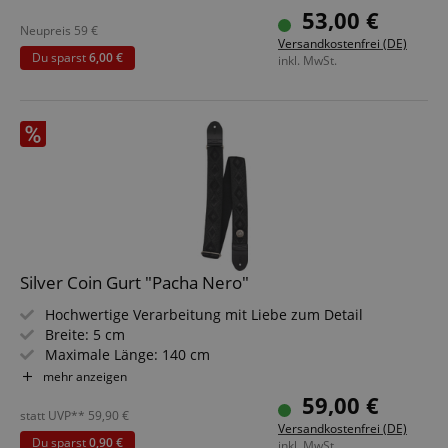
www.kirstein.de
Inklusive Aufbewahrungsbox
53,00 €
Farben: Auffälliges Muster in schwarz/grau
Neupreis
59
€
Versandkostenfrei (DE)
Du sparst
6,00 €
inkl. MwSt.
apay-session-set
Amazon.com Inc.
www.kirstein.de
Google-
Datenschutzerklärung
CookieScriptConsent
CookieScript
Silver Coin Gurt "Pacha Nero"
.kirstein.de
Hochwertige Verarbeitung mit Liebe zum Detail
Breite: 5 cm
Maximale Länge: 140 cm
Materialien: 100 % Baumwolle, Leder
mehr anzeigen
Inklusive Aufbewahrungsbox
59,00 €
Design: Pacha Nero
statt UVP**
59,90
€
session-id-apay
Amazon
Versandkostenfrei (DE)
.amazon.com
Du sparst
0,90 €
inkl. MwSt.