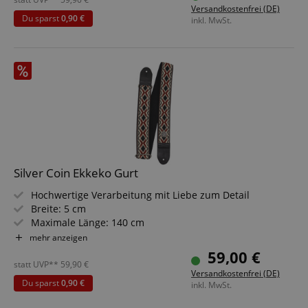
Versandkostenfrei (DE)
Du sparst
0,90 €
inkl. MwSt.
Silver Coin Ekkeko Gurt
Hochwertige Verarbeitung mit Liebe zum Detail
Breite: 5 cm
Maximale Länge: 140 cm
Materialien: 100 % Baumwolle, Leder
mehr anzeigen
Inklusive Aufbewahrungsbox
59,00 €
Farben: Auffälliges Muster in Schwarz, Rot und Weiß
statt UVP**
59,90
€
Versandkostenfrei (DE)
Du sparst
0,90 €
inkl. MwSt.