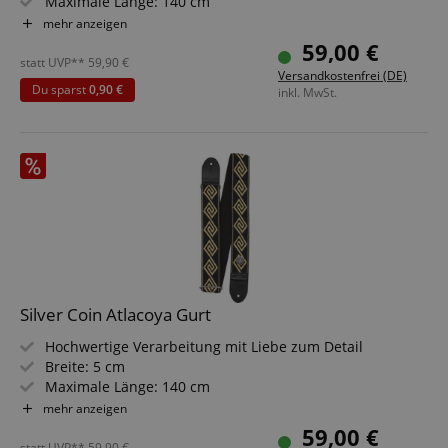
Maximale Länge: 140 cm
Materialien: 100 % Baumwolle, Leder
mehr anzeigen
Inklusive Aufbewahrungsbox
59,00 €
Farben: Auffälliges Muster in Blau/Beige
statt UVP**
59,90
€
Versandkostenfrei (DE)
Du sparst
0,90 €
inkl. MwSt.
Silver Coin Atlacoya Gurt
Hochwertige Verarbeitung mit Liebe zum Detail
Breite: 5 cm
Maximale Länge: 140 cm
Materialien: 100 % Baumwolle, Leder
mehr anzeigen
Inklusive Aufbewahrungsbox
59,00 €
Farben: Auffälliges Muster in Schwarz/Gold
statt UVP**
59,90
€