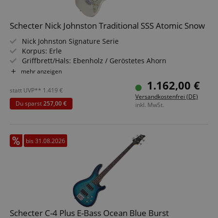
Schecter Nick Johnston Traditional SSS Atomic Snow
Nick Johnston Signature Serie
Korpus: Erle
Griffbrett/Hals: Ebenholz / Geröstetes Ahorn
Tonabnehmer: 3x Schecter Diamond Nick Johnston
mehr anzeigen
Signature Singlecoil
1.162,00 €
Farbe & Finish: Atomic Snow, Gloss
statt UVP**
1.419
€
Versandkostenfrei (DE)
Du sparst
257,00 €
inkl. MwSt.
bis 31.08.2026
Schecter C-4 Plus E-Bass Ocean Blue Burst