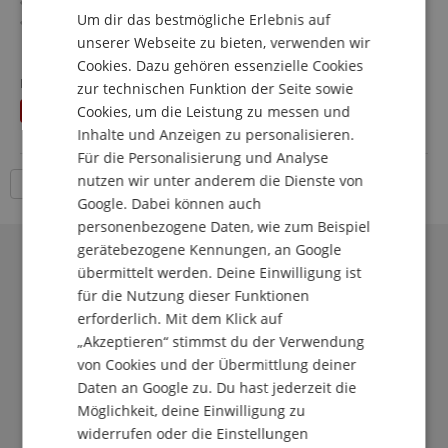
Decke/Korpus: Wölkchenahorn / Sumpfesche
Um dir das bestmögliche Erlebnis auf
Griffbrett/Hals: Ebenholz / Mahagoni
DUTCH
unserer Webseite zu bieten, verwenden wir
Tonabnehmer: 2x Schecter USA San Andreas (HH)
mehr anzeigen
Farbe & Finish: Deep Ocean Blue, Gloss
Cookies. Dazu gehören essenzielle Cookies
FRENCH
1.610,00 €
Neupreis
1.699
€
zur technischen Funktion der Seite sowie
Versandkostenfrei (DE)
ITALIAN
Cookies, um die Leistung zu messen und
Du sparst
89,00 €
inkl. MwSt.
Inhalte und Anzeigen zu personalisieren.
SPANISH
Für die Personalisierung und Analyse
nutzen wir unter anderem die Dienste von
18 Artikel pro Seite
Google. Dabei können auch
personenbezogene Daten, wie zum Beispiel
gerätebezogene Kennungen, an Google
übermittelt werden. Deine Einwilligung ist
für die Nutzung dieser Funktionen
erforderlich. Mit dem Klick auf
„Akzeptieren“ stimmst du der Verwendung
von Cookies und der Übermittlung deiner
Daten an Google zu. Du hast jederzeit die
Möglichkeit, deine Einwilligung zu
widerrufen oder die Einstellungen
Der Kirstein Beat!