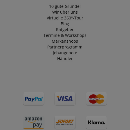
10 gute Gründe!
Google-
Wir über uns
Datenschutzerklärung
Virtuelle 360°-Tour
Blog
Ratgeber
CookieScriptConsent
CookieScript
.kirstein.de
Termine & Workshops
Markenshops
Partnerprogramm
Jobangebote
Händler
session-id-apay
Amazon
.amazon.com
CrossDomainCookieScriptConsent_389
.crossdomain.cookie-
script.com
sid_key
www.kirstein.de