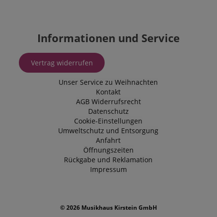
Informationen und Service
session-token
Amazon
.amazon.com
Vertrag widerrufen
language
www.kirstein.de
Unser Service zu Weihnachten
Kontakt
AGB
Widerrufsrecht
Datenschutz
Cookie-Einstellungen
Umweltschutz und Entsorgung
Anfahrt
Öffnungszeiten
Rückgabe und Reklamation
Impressum
© 2026 Musikhaus Kirstein GmbH
VISITOR_PRIVACY_METADATA
YouTube