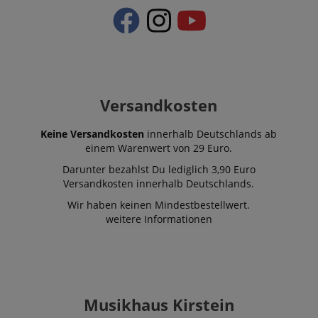
Funktional
Die durch diese Services gesammelten Daten
werden gebraucht, um die technische Performance
der Website zu gewährleisten, dir grundlegende
Einkaufs-Funktionen bereitzustellen, das Einkaufen
bei uns sicher zu machen und um Betrug zu
verhindern. Immer eingeschaltet.
Versandkosten
Cookie
Anbieter / Domain
Keine Versandkosten
innerhalb Deutschlands ab
FPGSID
.kirstein.de
einem Warenwert von 29 Euro.
Darunter bezahlst Du lediglich 3,90 Euro
S
Versandkosten innerhalb Deutschlands.
amazon-pay-connectedAuth
Amazon
www.kirstein.de
Wir haben keinen Mindestbestellwert.
weitere Informationen
apay-session-set
Amazon.com Inc.
www.kirstein.de
Musikhaus Kirstein