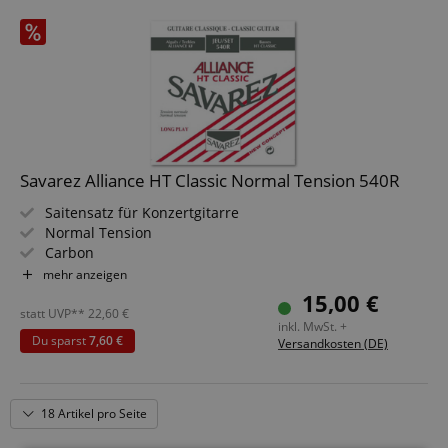
Savarez Alliance HT Classic Normal Tension 540R
Saitensatz für Konzertgitarre
Normal Tension
Carbon
Stabilon versilbert
mehr anzeigen
Rot
15,00 €
statt UVP**
22,60
€
inkl. MwSt. +
Du sparst
7,60 €
Versandkosten (DE)
18 Artikel pro Seite