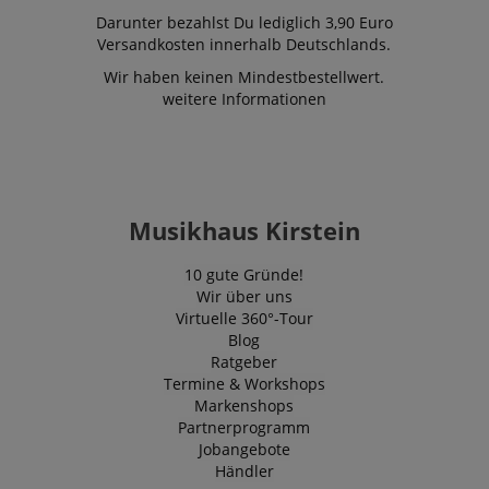
Darunter bezahlst Du lediglich 3,90 Euro
Versandkosten innerhalb Deutschlands.
Wir haben keinen Mindestbestellwert.
weitere Informationen
Notwendig
Statistik
Marketing
Funktional
Die durch diese Services gesammelten Daten
werden gebraucht, um die technische Performance
Musikhaus Kirstein
der Website zu gewährleisten, dir grundlegende
Einkaufs-Funktionen bereitzustellen, das Einkaufen
bei uns sicher zu machen und um Betrug zu
10 gute Gründe!
verhindern. Immer eingeschaltet.
Wir über uns
Cookie
Anbieter / Domain
Virtuelle 360°-Tour
Blog
FPGSID
.kirstein.de
Ratgeber
Termine & Workshops
S
Markenshops
amazon-pay-connectedAuth
Amazon
Partnerprogramm
www.kirstein.de
Jobangebote
Händler