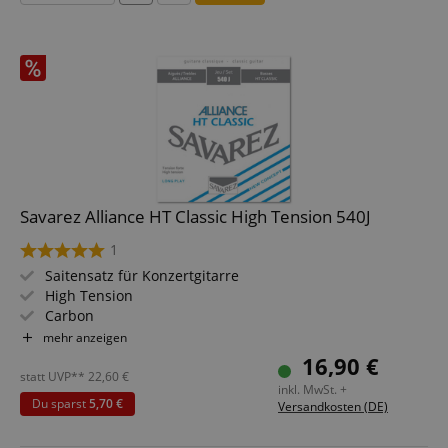
Savarez Alliance HT Classic High Tension 540J
1
Saitensatz für Konzertgitarre
High Tension
Carbon
Stabilon versilbert
mehr anzeigen
Blau
16,90 €
statt UVP**
22,60
€
inkl. MwSt. +
Du sparst
5,70 €
Versandkosten (DE)