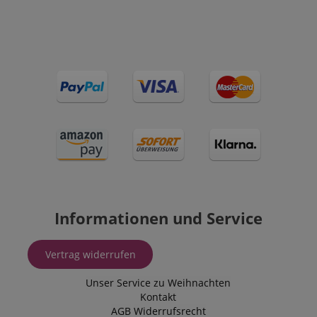
apay-session-set
Amazon.com Inc.
www.kirstein.de
Google-
Datenschutzerklärung
CookieScriptConsent
CookieScript
.kirstein.de
Informationen und Service
Vertrag widerrufen
session-id-apay
Amazon
.amazon.com
Unser Service zu Weihnachten
Kontakt
AGB
Widerrufsrecht