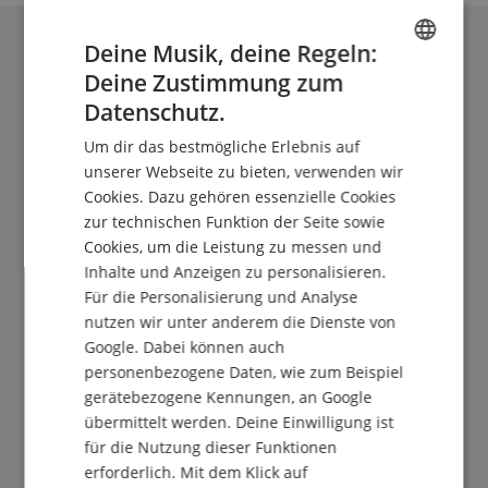
Deine Musik, deine Regeln:
Deine Zustimmung zum
ENGLISH
Datenschutz.
GERMAN
Um dir das bestmögliche Erlebnis auf
DUTCH
unserer Webseite zu bieten, verwenden wir
Cookies. Dazu gehören essenzielle Cookies
FRENCH
zur technischen Funktion der Seite sowie
ITALIAN
Der Kirstein Beat!
Cookies, um die Leistung zu messen und
Inhalte und Anzeigen zu personalisieren.
SPANISH
Melde Dich jetzt zu unserem Newsletter an und
Für die Personalisierung und Analyse
sichere Dir Deinen
5€ Gutschein
.
nutzen wir unter anderem die Dienste von
Google. Dabei können auch
personenbezogene Daten, wie zum Beispiel
gerätebezogene Kennungen, an Google
Kostenlos abonnieren »
übermittelt werden. Deine Einwilligung ist
für die Nutzung dieser Funktionen
Mehr Info »
erforderlich. Mit dem Klick auf