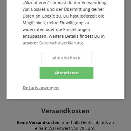
„Akzeptieren“ stimmst du der Verwendung
von Cookies und der Übermittlung deiner
Daten an Google zu. Du hast jederzeit die
Möglichkeit, deine Einwilligung zu
widerrufen oder die Einstellungen
08861-909494-0
anzupassen. Weitere Details findest Du in
Heute erreichbar: 09:30 - 18:00
unserer
Datenschutzerklärung
Weitere Informationen
Alle ablehnen
Akzeptieren
Details anzeigen
Notwendig
Statistik
Marketing
Versandkosten
Funktional
Keine Versandkosten
innerhalb Deutschlands ab
einem Warenwert von 29 Euro.