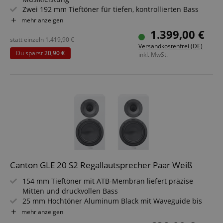
Zwei 192 mm Tieftöner für tiefen, kontrollierten Bass
174 mm Mitteltöner aus Aluminium Titan Black für
mehr anzeigen
Klarheit
1.399,00 €
25 mm Hochtöner mit Waveguide für präzise Höhen
statt einzeln
1.419,90
€
Versandkostenfrei (DE)
Elegantes Design mit magnetischer Stoffabdeckung
Du sparst
20,90 €
inkl. MwSt.
Ideal für Stereo- und Heimkino-Systeme geeignet
Sparset inklusive 10m Lautsprecherkabel
Canton GLE 20 S2 Regallautsprecher Paar Weiß
154 mm Tieftöner mit ATB-Membran liefert präzise
Mitten und druckvollen Bass
25 mm Hochtöner Aluminum Black mit Waveguide bis
40.000 Hz Übertragungsbereich
mehr anzeigen
2-Wege Bassreflex Prinzip für kontrolliertes,