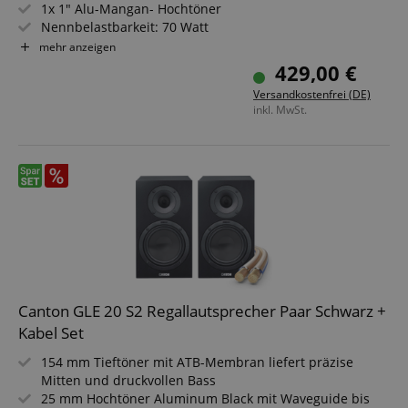
1x 1" Alu-Mangan- Hochtöner
session-token
Amazon
Nennbelastbarkeit: 70 Watt
.amazon.com
Übertragungsbereich: 38 - 40.000 Hz
mehr anzeigen
Impedanz: 4 - 8 Ohm
429,00 €
Farbe: Schwarz
language
www.kirstein.de
Versandkostenfrei (DE)
inkl. MwSt.
Canton GLE 20 S2 Regallautsprecher Paar Schwarz +
Kabel Set
VISITOR_PRIVACY_METADATA
YouTube
.youtube.com
154 mm Tieftöner mit ATB-Membran liefert präzise
Mitten und druckvollen Bass
25 mm Hochtöner Aluminum Black mit Waveguide bis