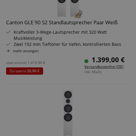
Canton GLE 90 S2 Standlautsprecher Paar Weiß
Kraftvoller 3-Wege-Lautsprecher mit 320 Watt
Musikleistung
Zwei 192 mm Tieftöner für tiefen, kontrollierten Bass
174 mm Mitteltöner aus Aluminium Titan Black für
mehr anzeigen
Klarheit
1.399,00 €
25 mm Hochtöner mit Waveguide für präzise Höhen
statt einzeln
1.419,90
€
Versandkostenfrei (DE)
Elegantes Design mit magnetischer Stoffabdeckung
Du sparst
20,90 €
inkl. MwSt.
Ideal für Stereo- und Heimkino-Systeme geeignet
Sparset inklusive 10m Lautsprecherkabel