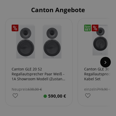
Canton Angebote
Canton GLE 20 S2
Canton GLE 30 S2
Regallautsprecher Paar Weiß -
Regallautsprecher
1A Showroom Modell (Zustand:
Kabel Set
wie neu, in OVP)
Neupreis
638,00
€
einzeln
719,90
€
590,00
€