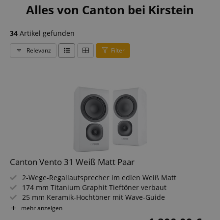
Alles von Canton bei Kirstein
34
Artikel gefunden
Relevanz
Filter
Canton Vento 31 Weiß Matt Paar
2-Wege-Regallautsprecher im edlen Weiß Matt
174 mm Titanium Graphit Tieftöner verbaut
25 mm Keramik-Hochtöner mit Wave-Guide
Kraftvoller Klang mit hoher Detailauflösung
mehr anzeigen
Bassreflex-System für präzisen Tiefbass