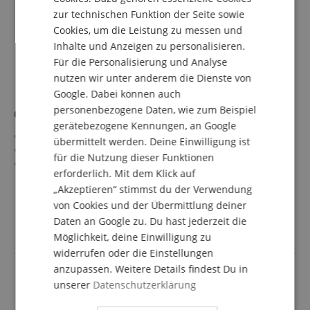
Kompakte Abmessungen (BxHxT): 19 x 36 x 27 cm passen
zur technischen Funktion der Seite sowie
in jedes Setup
ITALIAN
Cookies, um die Leistung zu messen und
Sparset inklusive 10m Lautsprecherkabel
Inhalte und Anzeigen zu personalisieren.
SPANISH
Für die Personalisierung und Analyse
nutzen wir unter anderem die Dienste von
Google. Dabei können auch
personenbezogene Daten, wie zum Beispiel
Canton LP Reference Check Vol. 2
gerätebezogene Kennungen, an Google
Doppel-LP
übermittelt werden. Deine Einwilligung ist
180g Audiophile Virgin Vinyl
für die Nutzung dieser Funktionen
DMM / 45 RPM
erforderlich. Mit dem Klick auf
Inkl. Mediabook
mehr anzeigen
„Akzeptieren“ stimmst du der Verwendung
Canton Artikel-Nr.: 04446
33,00 €
von Cookies und der Übermittlung deiner
Versandkostenfrei (DE)
Daten an Google zu. Du hast jederzeit die
inkl. MwSt.
Möglichkeit, deine Einwilligung zu
widerrufen oder die Einstellungen
anzupassen. Weitere Details findest Du in
unserer
Datenschutzerklärung