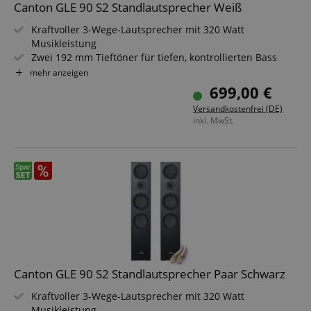
Canton GLE 90 S2 Standlautsprecher Weiß
Kraftvoller 3-Wege-Lautsprecher mit 320 Watt
Musikleistung
Zwei 192 mm Tieftöner für tiefen, kontrollierten Bass
174 mm Mitteltöner aus Aluminium Titan Black für
mehr anzeigen
Klarheit
699,00 €
25 mm Hochtöner mit Waveguide für präzise Höhen
Versandkostenfrei (DE)
Elegantes Design mit magnetischer Stoffabdeckung
inkl. MwSt.
Ideal für Stereo- und Heimkino-Systeme geeignet
Canton GLE 90 S2 Standlautsprecher Paar Schwarz
Kraftvoller 3-Wege-Lautsprecher mit 320 Watt
Musikleistung