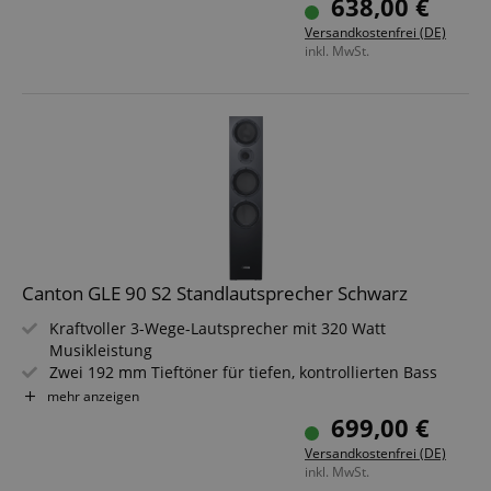
638,00 €
dynamisches Klangbild
Versandkostenfrei (DE)
Nennbelastbarkeit 70 Watt / Musikbelastbarkeit 130
inkl. MwSt.
Watt
Impedanz 4-8 Ohm - ideal fürs HiFi-System
Kompaktes Gehäuse 17 x 29,5 x 26 cm - passt auch in
kleine Räume
Canton GLE 90 S2 Standlautsprecher Schwarz
Kraftvoller 3-Wege-Lautsprecher mit 320 Watt
Musikleistung
Zwei 192 mm Tieftöner für tiefen, kontrollierten Bass
174 mm Mitteltöner aus Aluminium Titan Black für
mehr anzeigen
Klarheit
699,00 €
25 mm Hochtöner mit Waveguide für präzise Höhen
Versandkostenfrei (DE)
Elegantes Design mit magnetischer Stoffabdeckung
inkl. MwSt.
Ideal für Stereo- und Heimkino-Systeme geeignet