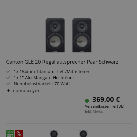
Canton GLE 20 Regallautsprecher Paar Schwarz
1x 154mm Titanium-Tief-/Mitteltöner
1x 1" Alu-Mangan- Hochtöner
Nennbelastbarkeit: 70 Watt
Übertragungsbereich: 42 - 40.000 Hz
mehr anzeigen
Impedanz: 4 - 8 Ohm
369,00 €
Farbe: Schwarz
Versandkostenfrei (DE)
inkl. MwSt.