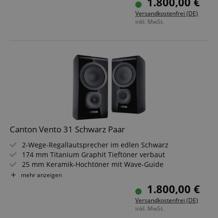
1.800,00 €
Ideal für HiFi, Stereo und Heimkino-Systeme
Versandkostenfrei (DE)
inkl. MwSt.
Canton Vento 31 Schwarz Paar
2-Wege-Regallautsprecher im edlen Schwarz
174 mm Titanium Graphit Tieftöner verbaut
25 mm Keramik-Hochtöner mit Wave-Guide
Kraftvoller Klang mit hoher Detailauflösung
mehr anzeigen
Bassreflex-System für präzisen Tiefbass
1.800,00 €
Ideal für HiFi, Stereo und Heimkino-Systeme
Versandkostenfrei (DE)
inkl. MwSt.