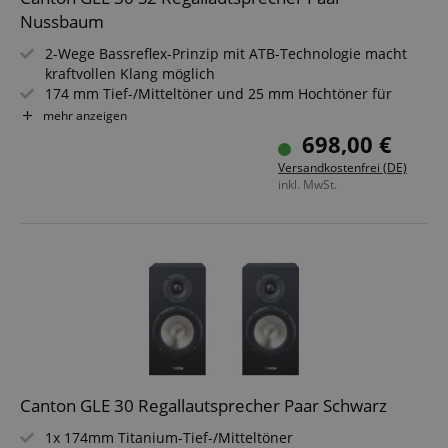
Nussbaum
CookieScriptConsent
CookieScript
2-Wege Bassreflex-Prinzip mit ATB-Technologie macht
.kirstein.de
kraftvollen Klang möglich
174 mm Tief-/Mitteltöner und 25 mm Hochtöner für
detailreiche Wiedergabe
mehr anzeigen
Musikbelastbarkeit von 140 Watt sorgt für dynamische
698,00 €
Performance
Versandkostenfrei (DE)
Übertragungsbereich von 38 Hz bis 40.000 Hz bietet
inkl. MwSt.
vollständiges Klangbild
session-id-apay
Amazon
.amazon.com
Impedanz von 4-8 Ohm und Wirkungsgrad 89 dB
erleichtern Integration
Kompakte Abmessungen (BxHxT): 19 x 36 x 27 cm passen
in jedes Setup
CrossDomainCookieScriptConsent_389
.crossdomain.cookie-
script.com
sid_key
www.kirstein.de
Canton GLE 30 Regallautsprecher Paar Schwarz
1x 174mm Titanium-Tief-/Mitteltöner