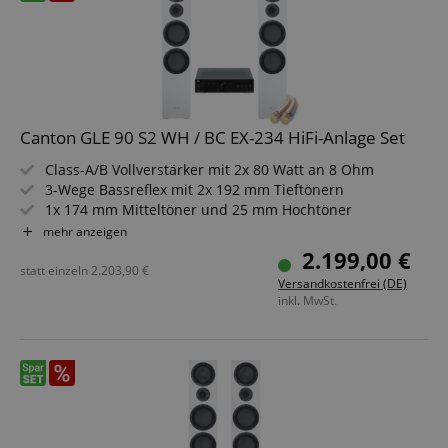
Canton GLE 90 S2 WH / BC EX-234 HiFi-Anlage Set
Class-A/B Vollverstärker mit 2x 80 Watt an 8 Ohm
3-Wege Bassreflex mit 2x 192 mm Tieftönern
1x 174 mm Mitteltöner und 25 mm Hochtöner
Digitale Eingänge, Phono, XLR und Bluetooth integriert
mehr anzeigen
Frequenzbereich der Lautsprecher von 22 bis 40.000 Hz
2.199,00 €
10 m OFC Kabel mit 2x 4,0 mm² Querschnitt inklusive
statt einzeln
2.203,90
€
Versandkostenfrei (DE)
inkl. MwSt.