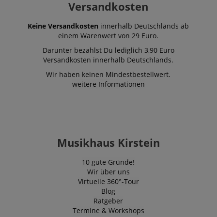
von YouTube 
.youtube.com
Versandkosten
um Ansichte
eingebetteter
zu verfolgen.
Keine Versandkosten
innerhalb Deutschlands ab
einem Warenwert von 29 Euro.
_uetsid
1 Tag
Dieses Cooki
Microsoft
von Bing ver
Corporation
um zu besti
Darunter bezahlst Du lediglich 3,90 Euro
.kirstein.de
welche Anzei
Versandkosten innerhalb Deutschlands.
geschaltet w
sollen, die fü
Wir haben keinen Mindestbestellwert.
Endbenutzer,
Website durc
weitere Informationen
relevant sein
VISITOR_INFO1_LIVE
5
Dieses Cooki
Google LLC
Monate
von Youtube 
.youtube.com
4
um die
Wochen
Benutzereins
für in Websit
eingebettete
Musikhaus Kirstein
Videos zu ver
Es kann auch
bestimmen, o
10 gute Gründe!
Website-Besu
Wir über uns
neue oder alt
der Youtube-
Virtuelle 360°-Tour
Oberfläche v
Blog
FPLC
.kirstein.de
20
Dieses Cooki
Ratgeber
Stunden
verwendet, u
Termine & Workshops
Leistungsfäh