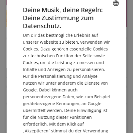
Deine Musik, deine Regeln:
Deine Zustimmung zum
ENGLISH
Datenschutz.
GERMAN
Um dir das bestmögliche Erlebnis auf
DUTCH
unserer Webseite zu bieten, verwenden wir
Fragen zum Artikel
Cookies. Dazu gehören essenzielle Cookies
FRENCH
zur technischen Funktion der Seite sowie
ITALIAN
Stelle eine Frage
Cookies, um die Leistung zu messen und
Inhalte und Anzeigen zu personalisieren.
SPANISH
Für die Personalisierung und Analyse
nutzen wir unter anderem die Dienste von
Zu diesem Artikel wurden noch keine Fragen gestellt.
Google. Dabei können auch
personenbezogene Daten, wie zum Beispiel
gerätebezogene Kennungen, an Google
übermittelt werden. Deine Einwilligung ist
Finanzierung
für die Nutzung dieser Funktionen
erforderlich. Mit dem Klick auf
„Akzeptieren“ stimmst du der Verwendung