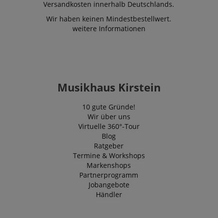
Versandkosten innerhalb Deutschlands.
Wir haben keinen Mindestbestellwert.
weitere Informationen
VISITOR_PRIVACY_METADATA
YouTube
.youtube.com
Musikhaus Kirstein
10 gute Gründe!
Wir über uns
Virtuelle 360°-Tour
Blog
Ratgeber
Termine & Workshops
Markenshops
Partnerprogramm
Jobangebote
Händler
Anbieter /
Cookie
Laufzeit
Beschreibung
Anbieter /
Domain
Cookie
Laufzeit
Beschreibung