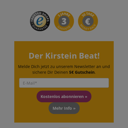
apay-session-set
Amazon.com Inc.
www.kirstein.de
Google-
Datenschutzerklärung
Der Kirstein Beat!
CookieScriptConsent
CookieScript
.kirstein.de
Melde Dich jetzt zu unserem Newsletter an und
sichere Dir Deinen
5€ Gutschein
.
Kostenlos abonnieren »
session-id-apay
Amazon
.amazon.com
Mehr Info »