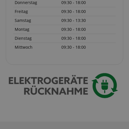
Donnerstag
09:30 - 18:00
Freitag
09:30 - 18:00
Samstag
09:30 - 13:30
Notwendig
Statistik
Marketing
Montag
09:30 - 18:00
Funktional
Dienstag
09:30 - 18:00
Die durch diese Services gesammelten Daten
Mittwoch
09:30 - 18:00
werden gebraucht, um die technische Performance
der Website zu gewährleisten, dir grundlegende
Einkaufs-Funktionen bereitzustellen, das Einkaufen
bei uns sicher zu machen und um Betrug zu
verhindern. Immer eingeschaltet.
Cookie
Anbieter / Domain
FPGSID
.kirstein.de
S
amazon-pay-connectedAuth
Amazon
www.kirstein.de