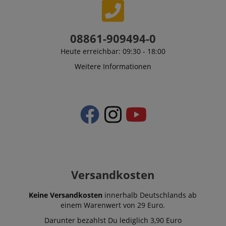
CrossDomainCookieScriptConsent_389
.crossdomain.cookie-
script.com
08861-909494-0
sid_key
www.kirstein.de
Heute erreichbar: 09:30 - 18:00
Weitere Informationen
session-token
Amazon
.amazon.com
language
www.kirstein.de
Versandkosten
Keine Versandkosten
innerhalb Deutschlands ab
einem Warenwert von 29 Euro.
Darunter bezahlst Du lediglich 3,90 Euro