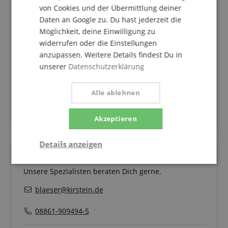
ConsorsFinanz Finanzierung
von Cookies und der Übermittlung deiner
Ab einem Warenwert von 100,00€
Daten an Google zu. Du hast jederzeit die
kannst Du deine Bestellung zu
Möglichkeit, deine Einwilligung zu
bequemen monatlichen Raten
widerrufen oder die Einstellungen
finanzieren.
anzupassen. Weitere Details findest Du in
6 bis 72 Monate Laufzeit
unserer
Datenschutzerklärung
0% Finanzierung für 10,75 € pro Monat
mehr Infos zur Finanzierung
Alle ablehnen
zum Ratenrechner
Akzeptieren
Details anzeigen
Deine Ansprechpartner
Notwendig
Statistik
Marketing
Unsere Spezialisten beraten Dich gerne.
blaeser@kirstein.de
Funktional
08861-909494-5