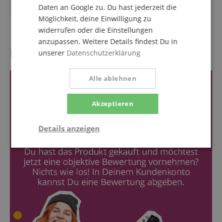
67,90
€
Daten an Google zu. Du hast jederzeit die
Möglichkeit, deine Einwilligung zu
widerrufen oder die Einstellungen
anzupassen. Weitere Details findest Du in
Kundenbewertungen
unserer
Datenschutzerklärung
Alle ablehnen
Akzeptieren
Details anzeigen
Notwendig
Statistik
Marketing
Funktional