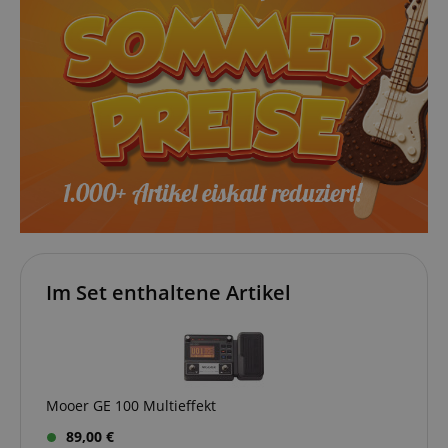
www.kirstein.de
Google-
Datenschutzerklärung
CookieScriptConsent
CookieScript
.kirstein.de
Im Set enthaltene Artikel
session-id-apay
Amazon
.amazon.com
Mooer GE 100 Multieffekt
89,00 €