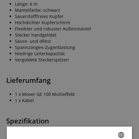
Länge: 6 m
Mantelfarbe: schwarz
Sauerstofffreies Kupfer
Hochdichter Kupferschirm
Flexibler und robuster Außenmantel
Stecker handgelötet
Säure- und ölfest
Spannzangen-Zugentlastung
Niedrige Leiterkapazität
Vergoldete Steckerspitzen
Lieferumfang
1 x Mooer GE 100 Multieffekt
1 x Kabel
Spezifikation
Artikelnummer
00106758