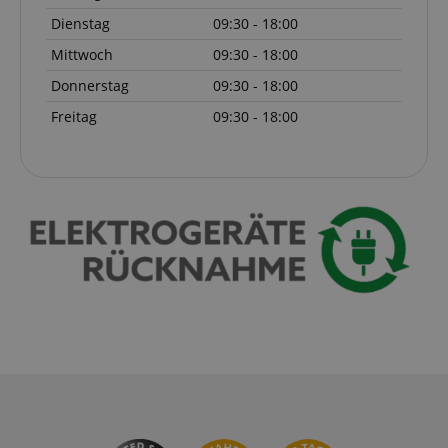
Dienstag
09:30 - 18:00
Mittwoch
09:30 - 18:00
VISITOR_PRIVACY_METADATA
YouTube
Donnerstag
09:30 - 18:00
.youtube.com
Freitag
09:30 - 18:00
Anbieter /
Cookie
Laufzeit
Beschreibung
Anbieter /
Domain
Cookie
Laufzeit
Beschreibung
Domain
Anbieter /
Cookie
Laufzeit
Beschreibun
_ga_05SB53N1CH
.kirstein.de
1 Jahr 1
This cookie is use
Domain