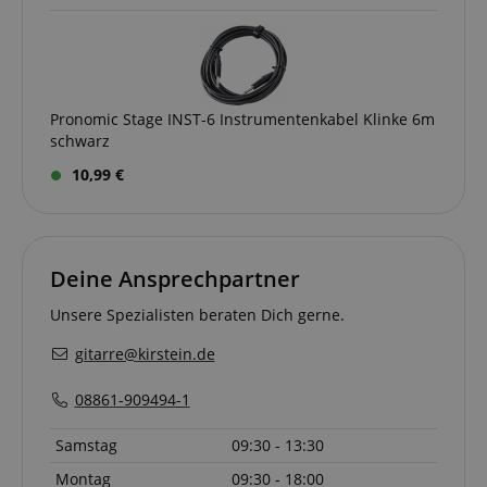
CrossDomainCookieScriptConsent_389
.crossdomain.cookie-
script.com
sid_key
www.kirstein.de
Pronomic Stage INST-6 Instrumentenkabel Klinke 6m
schwarz
session-token
Amazon
10,99 €
.amazon.com
language
www.kirstein.de
Deine Ansprechpartner
Unsere Spezialisten beraten Dich gerne.
gitarre@kirstein.de
08861-909494-1
Samstag
09:30 - 13:30
Montag
09:30 - 18:00