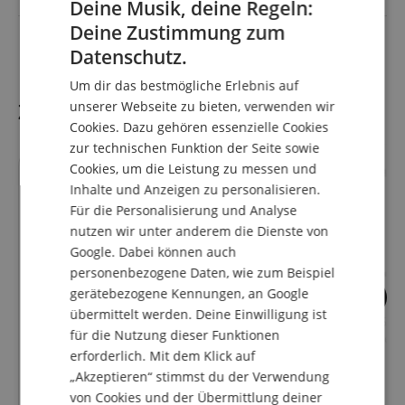
Deine Musik, deine Regeln:
Deine Zustimmung zum
Farbe
Schwarz
ENGLISH
Datenschutz.
GERMAN
Um dir das bestmögliche Erlebnis auf
DUTCH
unserer Webseite zu bieten, verwenden wir
Zubehör
Cookies. Dazu gehören essenzielle Cookies
FRENCH
zur technischen Funktion der Seite sowie
ITALIAN
Cookies, um die Leistung zu messen und
Inhalte und Anzeigen zu personalisieren.
SPANISH
Für die Personalisierung und Analyse
nutzen wir unter anderem die Dienste von
Google. Dabei können auch
personenbezogene Daten, wie zum Beispiel
gerätebezogene Kennungen, an Google
4
2
übermittelt werden. Deine Einwilligung ist
Kirstein Pedalboard-Case
Rocktile DCL-05 Ve
für die Nutzung dieser Funktionen
für Effektpedale
erforderlich. Mit dem Klick auf
„Akzeptieren“ stimmst du der Verwendung
von Cookies und der Übermittlung deiner