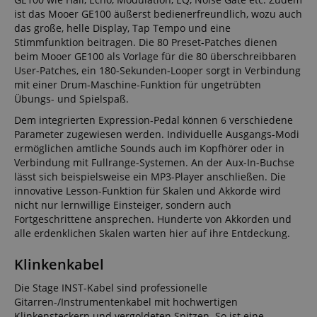
ist das Mooer GE100 äußerst bedienerfreundlich, wozu auch
das große, helle Display, Tap Tempo und eine
Stimmfunktion beitragen. Die 80 Preset-Patches dienen
beim Mooer GE100 als Vorlage für die 80 überschreibbaren
User-Patches, ein 180-Sekunden-Looper sorgt in Verbindung
mit einer Drum-Maschine-Funktion für ungetrübten
Übungs- und Spielspaß.
Dem integrierten Expression-Pedal können 6 verschiedene
Parameter zugewiesen werden. Individuelle Ausgangs-Modi
ermöglichen amtliche Sounds auch im Kopfhörer oder in
Verbindung mit Fullrange-Systemen. An der Aux-In-Buchse
lässt sich beispielsweise ein MP3-Player anschließen. Die
innovative Lesson-Funktion für Skalen und Akkorde wird
nicht nur lernwillige Einsteiger, sondern auch
Fortgeschrittene ansprechen. Hunderte von Akkorden und
alle erdenklichen Skalen warten hier auf ihre Entdeckung.
Klinkenkabel
Die Stage INST-Kabel sind professionelle
Gitarren-/Instrumentenkabel mit hochwertigen
Klinkensteckern und vergoldeten Spitzen. So ist eine