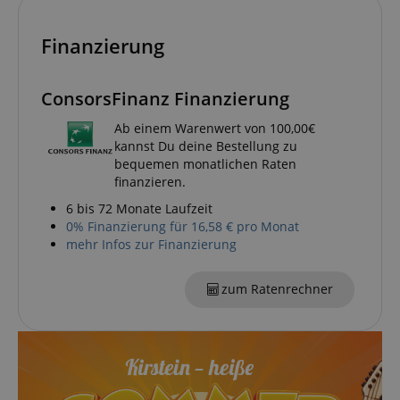
Finanzierung
Notwendig
Statistik
Marketing
Funktional
ConsorsFinanz Finanzierung
Die durch diese Services gesammelten Daten
werden gebraucht, um die technische Performance
Ab einem Warenwert von 100,00€
der Website zu gewährleisten, dir grundlegende
kannst Du deine Bestellung zu
Einkaufs-Funktionen bereitzustellen, das Einkaufen
bequemen monatlichen Raten
bei uns sicher zu machen und um Betrug zu
finanzieren.
verhindern. Immer eingeschaltet.
6 bis 72 Monate Laufzeit
Cookie
Anbieter / Domain
0% Finanzierung für 16,58 € pro Monat
FPGSID
.kirstein.de
mehr Infos zur Finanzierung
S
zum Ratenrechner
amazon-pay-connectedAuth
Amazon
www.kirstein.de
apay-session-set
Amazon.com Inc.