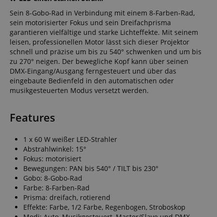
Sein 8-Gobo-Rad in Verbindung mit einem 8-Farben-Rad,
sein motorisierter Fokus und sein Dreifachprisma
garantieren vielfältige und starke Lichteffekte. Mit seinem
leisen, professionellen Motor lässt sich dieser Projektor
schnell und präzise um bis zu 540° schwenken und um bis
zu 270° neigen. Der bewegliche Kopf kann über seinen
DMX-Eingang/Ausgang ferngesteuert und über das
eingebaute Bedienfeld in den automatischen oder
musikgesteuerten Modus versetzt werden.
Features
1 x 60 W weißer LED-Strahler
Abstrahlwinkel: 15°
Fokus: motorisiert
Bewegungen: PAN bis 540° / TILT bis 230°
Gobo: 8-Gobo-Rad
Farbe: 8-Farben-Rad
Prisma: dreifach, rotierend
Effekte: Farbe, 1/2 Farbe, Regenbogen, Stroboskop
Modi: Auto, Musikgesteuert, Master/Slave und DMX