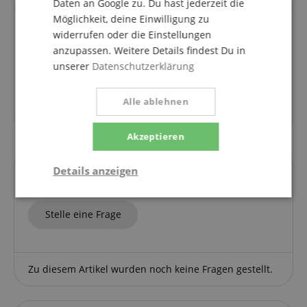
Daten an Google zu. Du hast jederzeit die
Möglichkeit, deine Einwilligung zu
widerrufen oder die Einstellungen
Cooles teil
anzupassen. Weitere Details findest Du in
unserer
Datenschutzerklärung
Bewertung von
kindl,
vom 28.03.2026
verifizierter Kauf
Macht spass, nutze allerdings nur den sound modus
Alle ablehnen
weil ich keine lichtanlage habe
Akzeptieren
Details anzeigen
Fragen zum Artikel
Notwendig
Statistik
Marketing
Stelle eine Frage
Funktional
Zu diesem Artikel wurden noch keine Fragen gestellt.