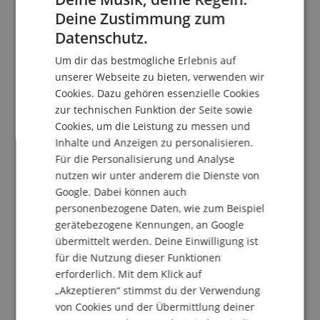
Kundenbewertungen
Deine Zustimmung zum
ENGLISH
Datenschutz.
GERMAN
Um dir das bestmögliche Erlebnis auf
5.0
DUTCH
5.0
unserer Webseite zu bieten, verwenden wir
/
Cookies. Dazu gehören essenzielle Cookies
FRENCH
Basierend auf 1 Bewertungen
zur technischen Funktion der Seite sowie
ITALIAN
Cookies, um die Leistung zu messen und
5 Sterne
1
Inhalte und Anzeigen zu personalisieren.
SPANISH
4 Sterne
0
Für die Personalisierung und Analyse
3 Sterne
0
nutzen wir unter anderem die Dienste von
2 Sterne
0
Google. Dabei können auch
1 Stern
0
personenbezogene Daten, wie zum Beispiel
gerätebezogene Kennungen, an Google
Eine Überprüfung der Bewertungen hat wie folgt
übermittelt werden. Deine Einwilligung ist
stattgefunden: Nur Kunden, die in unserem
Onlineshop angemeldet sind und das Produkt
für die Nutzung dieser Funktionen
tatsächlich bei uns erworben haben, können im
erforderlich. Mit dem Klick auf
Kundenkonto eine Bewertung für den Artikel
„Akzeptieren“ stimmst du der Verwendung
abgeben.
von Cookies und der Übermittlung deiner