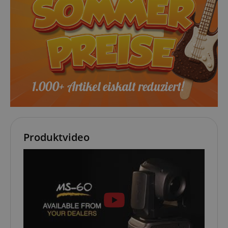
www.kirstein.de
Google-
Datenschutzerklärung
CookieScriptConsent
CookieScript
.kirstein.de
Produktvideo
session-id-apay
Amazon
.amazon.com