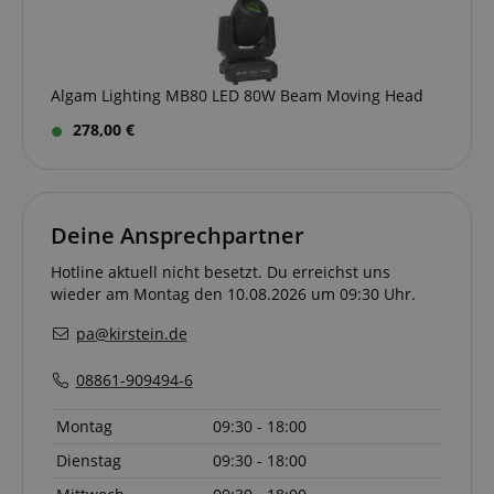
VISITOR_PRIVACY_METADATA
YouTube
.youtube.com
Algam Lighting MB80 LED 80W Beam Moving Head
278,00 €
Deine Ansprechpartner
Hotline aktuell nicht besetzt. Du erreichst uns
wieder am Montag den 10.08.2026 um 09:30 Uhr.
pa@kirstein.de
08861-909494-6
Anbieter /
Montag
09:30 - 18:00
Cookie
Laufzeit
Beschreibung
Anbieter /
Domain
Cookie
Laufzeit
Beschreibung
Domain
Anbieter /
Dienstag
09:30 - 18:00
Cookie
Laufzeit
Beschreibun
_ga_05SB53N1CH
.kirstein.de
1 Jahr 1
This cookie is use
Domain
Monat
by Google
xp
reco.kirstein.de
1 Jahr
Dieses Cookie die