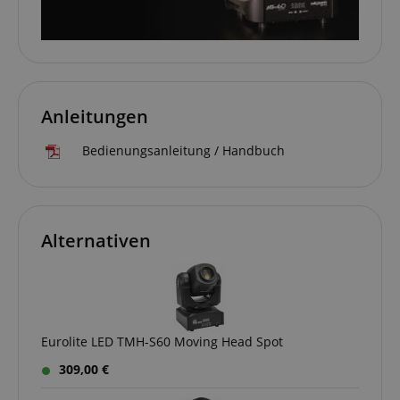
CrossDomainCookieScriptConsent_389
.crossdomain.cookie-
script.com
sid_key
www.kirstein.de
Anleitungen
session-token
Amazon
.amazon.com
Bedienungsanleitung / Handbuch
language
www.kirstein.de
Alternativen
Eurolite LED TMH-S60 Moving Head Spot
309,00 €