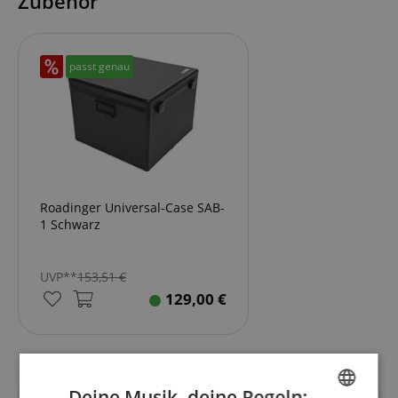
Zubehör
passt genau
Roadinger Universal-Case SAB-
1 Schwarz
UVP**
153,51
€
129,00
€
Deine Musik, deine Regeln: