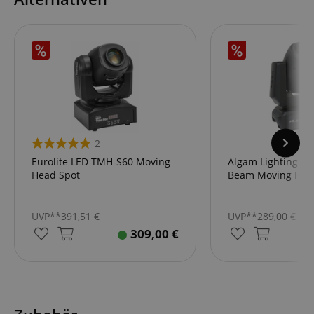
2
Eurolite LED TMH-S60 Moving
Algam Lighting M
Head Spot
Beam Moving Hea
UVP**
391,51
€
UVP**
289,00
€
309,00
€