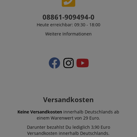
08861-909494-0
Heute erreichbar: 09:30 - 18:00
VISITOR_PRIVACY_METADATA
YouTube
.youtube.com
Weitere Informationen
Versandkosten
Keine Versandkosten
innerhalb Deutschlands ab
einem Warenwert von 29 Euro.
Anbieter /
Darunter bezahlst Du lediglich 3,90 Euro
Cookie
Laufzeit
Beschreibung
Anbieter /
Domain
Cookie
Laufzeit
Beschreibung
Versandkosten innerhalb Deutschlands.
Domain
Anbieter /
Cookie
Laufzeit
Beschreibun