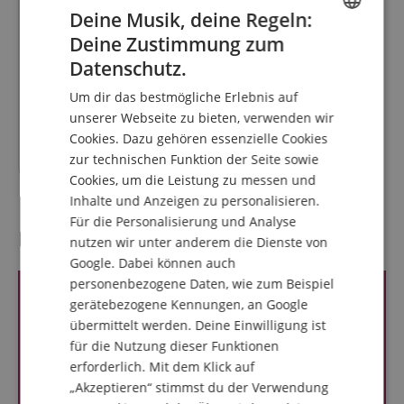
Deine Musik, deine Regeln:
19
Deine Zustimmung zum
ENGLISH
Pronomic MCM-100
Datenschutz.
Instrumentalmikrofon
GERMAN
Um dir das bestmögliche Erlebnis auf
DUTCH
unserer Webseite zu bieten, verwenden wir
Cookies. Dazu gehören essenzielle Cookies
FRENCH
89,90
€
zur technischen Funktion der Seite sowie
ITALIAN
Cookies, um die Leistung zu messen und
Inhalte und Anzeigen zu personalisieren.
SPANISH
Für die Personalisierung und Analyse
Kundenbewertungen
nutzen wir unter anderem die Dienste von
Google. Dabei können auch
personenbezogene Daten, wie zum Beispiel
gerätebezogene Kennungen, an Google
übermittelt werden. Deine Einwilligung ist
für die Nutzung dieser Funktionen
erforderlich. Mit dem Klick auf
„Akzeptieren“ stimmst du der Verwendung