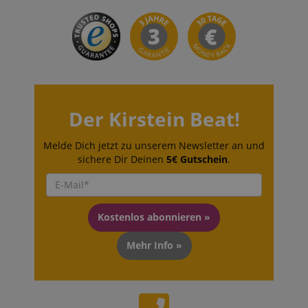
CrossDomainCookieScriptConsent_389
.crossdomain.cookie-
script.com
sid_key
www.kirstein.de
Der Kirstein Beat!
session-token
Amazon
.amazon.com
Melde Dich jetzt zu unserem Newsletter an und
sichere Dir Deinen
5€ Gutschein
.
language
www.kirstein.de
Kostenlos abonnieren »
Mehr Info »