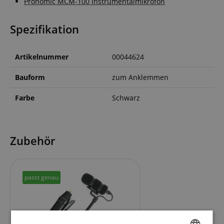
Pronomic MCM-100 Instrumentalmikrofon
Spezifikation
Artikelnummer
00044624
Bauform
zum Anklemmen
Farbe
Schwarz
Zubehör
passt genau