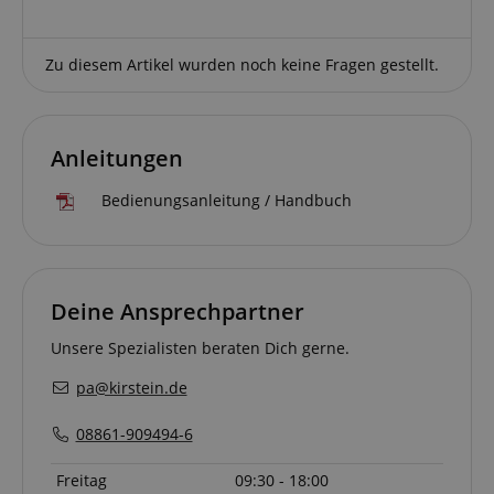
Zu diesem Artikel wurden noch keine Fragen gestellt.
Notwendig
Statistik
Marketing
Funktional
Anleitungen
Die durch diese Services gesammelten Daten
werden gebraucht, um die technische Performance
Bedienungsanleitung / Handbuch
der Website zu gewährleisten, dir grundlegende
Einkaufs-Funktionen bereitzustellen, das Einkaufen
bei uns sicher zu machen und um Betrug zu
verhindern. Immer eingeschaltet.
Cookie
Anbieter / Domain
Deine Ansprechpartner
FPGSID
.kirstein.de
Unsere Spezialisten beraten Dich gerne.
S
pa@kirstein.de
amazon-pay-connectedAuth
Amazon
www.kirstein.de
08861-909494-6
Freitag
09:30 - 18:00