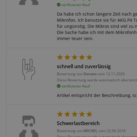
FPGSID
verifizierter Kauf
Da habe ich schon längere Zeit nach ge
Mikrofon. Ich benutze sie für AKG P4 T
amazon-pay-conne
für ungünstig. Die Mikros sind viel z
Die Sache habe ich mit dem Mikrofonha
immer teuer sein.
apay-session-set
schnell und zuverlässig
Bewertung von
Donato
vom 12.11.2020
Diese Bewertung wurde automatisch übersetzt
CookieScriptConse
verifizierter Kauf
Artikel entspricht der Beschreibung, s
session-id-apay
Schwerlastbereich
Bewertung von
MICHEL
vom 22.06.2018
Diese Bewertung wurde automatisch übersetzt