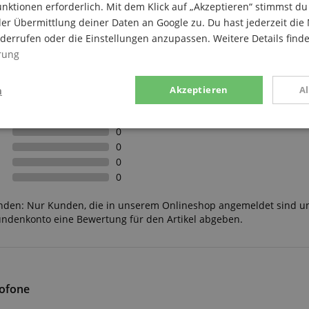
nktionen erforderlich. Mit dem Klick auf „Akzeptieren“ stimmst 
er Übermittlung deiner Daten an Google zu. Du hast jederzeit die 
iderrufen oder die Einstellungen anzupassen. Weitere Details find
rung
n
Akzeptieren
A
4
g
Statistik
Marketing
0
0
0
0
unden: Nur Kunden, die in unserem Onlineshop angemeldet sind u
undenkonto eine Bewertung für den Artikel abgeben.
Notwendig
Statistik
Marketing
Funktional
ices gesammelten Daten werden gebraucht, um die technische Performance der Website
kaufs-Funktionen bereitzustellen, das Einkaufen bei uns sicher zu machen und um Bet
rofone
Anbieter / Domain
Laufzeit
Beschreibung