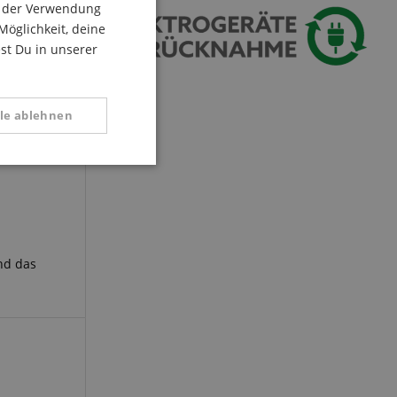
du der Verwendung
ITALIAN
Möglichkeit, deine
est Du in unserer
SPANISH
lle ablehnen
Funktional
nd das
 zu gewährleisten,
rug zu verhindern.