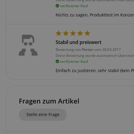
CrossDomainCookie
verifizierter Kauf
sid_key
Nichts zu sagen, Produkttest im Konzer
session-token
Stabil und preiswert
language
Bewertung von
Florian
vom 28.03.2017
Diese Bewertung wurde automatisch übersetzt
verifizierter Kauf
Einfach zu justieren, sehr stabil (kein
VISITOR_PRIVACY_
Fragen zum Artikel
Stelle eine Frage