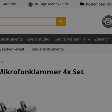
e Garantie
30 Tage Money Back
Kostenloser Ve
asinstrumente
Live & Studio
Event & Freizeit
HiFi
Zubehör
Geschenkewelt
Kinderinstrumente
ive
Mikrofonklammer 4x Set