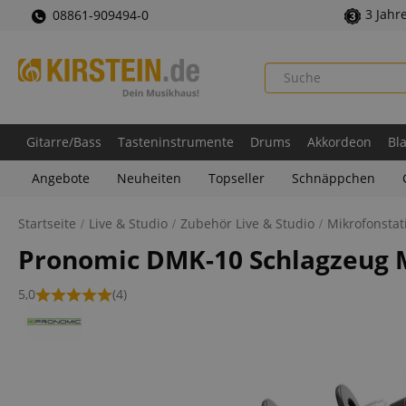
3 Jahr
08861-909494-0
Gitarre/Bass
Tasteninstrumente
Drums
Akkordeon
Bl
Angebote
Neuheiten
Topseller
Schnäppchen
Startseite
Live & Studio
Zubehör Live & Studio
Mikrofonstat
Pronomic DMK-10 Schlagzeug 
5,0
(4)