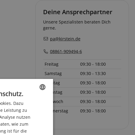
Deine Ansprechpartner
Unsere Spezialisten beraten Dich
gerne.
pa@kirstein.de
08861-909494-6
Freitag
09:30 - 18:00
Samstag
09:30 - 13:30
Montag
09:30 - 18:00
Dienstag
09:30 - 18:00
nschutz.
Mittwoch
09:30 - 18:00
ookies. Dazu
ENGLISH
ie Leistung zu
Donnerstag
09:30 - 18:00
GERMAN
 Analyse nutzen
DUTCH
aten, wie zum
g ist für die
FRENCH