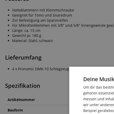
Halteklammern mit Klemmschraube
Geeignet für Toms und Snaredrum
Zur Befestigung am Spannreifen
Für Mikrofonklemmen mit 3/8" und 5/8" Innengewinde geei
Länge: ca. 15 cm
Gewicht je: 180 g
Material: Stahl, schwarz
Lieferumfang
4 x Pronomic DMK-10 Schlagzeug Mikrofonklammer
Deine Musik
Spezifikation
Um dir das bestmö
gehören essenziel
messen und Inhalt
Artikelnummer
00036469
wir unter andere
Bauform
zum Anklemmen
Beispiel gerätebe