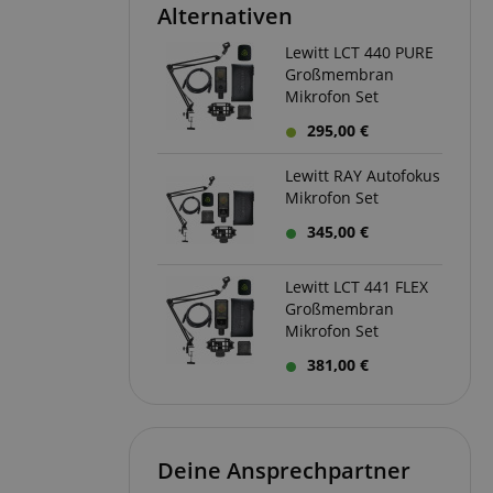
Alternativen
serve user session
.
Lewitt LCT 440 PURE
Großmembran
azon Pay verbunden
Mikrofon Set
thentifizierungs-
 sicher zu
295,00 €
azon Pay gesetzt.
Lewitt RAY Autofokus
om Server
Mikrofon Set
en zu Aktivitäten
ichern, sodass
 weitermachen
345,00 €
iten des Servers
Lewitt LCT 441 FLEX
ookie-Script.com-
Großmembran
 für Besucher-
Mikrofon Set
s Cookie-Banner von
ordnungsgemäß
381,00 €
erwaltung der
site, insbesondere
em
sicheres und
is zu gewährleisten.
Deine Ansprechpartner