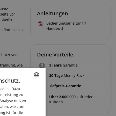
buste
Anleitungen
eite vor
viduelle
Bedienungsanleitung /
Handbuch
befinden sich
Deine Vorteile
chützt vor
trahlung, wie
3 Jahre
Garantie
leistet.
30 Tage
Money Back
nschutz.
Tiefpreis-Garantie
ookies. Dazu
ENGLISH
ie Leistung zu
Über 2.000.000
zufriedene
GERMAN
 Analyse nutzen
Kunden
DUTCH
aten, wie zum
g ist für die
FRENCH