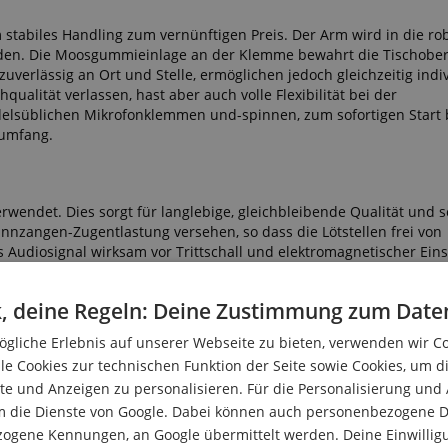
 stabiles Handling zum vernünftigen Preis. Der Arm wird in die ro
den. Die Moosgummieinlage an der Klemme bewahrt die Tischobers
verlässig an Ort und Stelle, ermöglichen jedoch gleichzeitig indi
ualität verlassen, hast aber auch volle Flexibilität bei der
delsüblichen Mikrofonklemmen und-spinnen, zum sofortigen Start 
rumfang.
erwendet. Dies sorgt für langlebige, gleichbleibende Qualität und s
annzangen-Zugentlastung versehen, so dass die Lötstellen frei von
 Audiosignal wirksam vor Trittschall und elektromagnetischer Eins
ine niedrige Leiterkapazität und glasklare Audioübertragung gewähr
, deine Regeln: Deine Zustimmung zum Date
gliche Erlebnis auf unserer Webseite zu bieten, verwenden wir C
le Cookies zur technischen Funktion der Seite sowie Cookies, um d
e und Anzeigen zu personalisieren. Für die Personalisierung und
m die Dienste von Google. Dabei können auch personenbezogene D
zogene Kennungen, an Google übermittelt werden. Deine Einwilligun