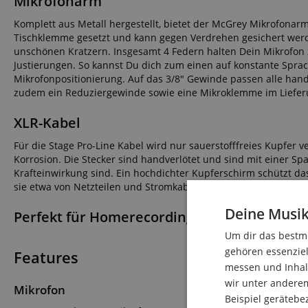
Mikrofonarm
Komplett aus Metall hergestellt, bietet der McGrey Mikrofonarm
Tischklemme gesetzt und kann gegen Verdrehen gesichert wer
unschönen Kratzern. Insgesamt 4 Federn halten Dein Mikrofon zu
Justierungen. So kannst Du dich zum einen auf konstante Sprachq
Mikrofonpositionierung. Auf das 3/8" Gewinde passen alle han
zudem ein Reduziergewinde sowie eine Mikroklemme im Liefe
XLR-Kabel
Für die Stage Pro-Line Kabel wird nur sauerstofffreies Kupfer v
Korrosion. Die Stecker sind handverlötet und sind mit einer Sp
Krafteinwirkung sind. Ein hochdichter Kupferschirm schützt das
sie etwa von Netzteilen und Stromkabeln erzeugt wird. So ist e
Deine Musik
Perfekt für Homerecording!
Um dir das bestmö
gehören essenziel
Features
messen und Inhalt
wir unter andere
Mikrofon
Beispiel gerätebe