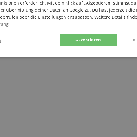
nktionen erforderlich. Mit dem Klick auf „Akzeptieren“ stimmst 
er Übermittlung deiner Daten an Google zu. Du hast jederzeit die 
iderrufen oder die Einstellungen anzupassen. Weitere Details find
rung
che
n
Akzeptieren
A
g
Statistik
Marketing
Notwendig
Statistik
Marketing
Funktional
ices gesammelten Daten werden gebraucht, um die technische Performance der Website
kaufs-Funktionen bereitzustellen, das Einkaufen bei uns sicher zu machen und um Bet
Anbieter / Domain
Laufzeit
Beschreibung