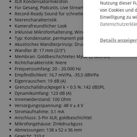
XLR Kondensatormikrofon
Nutzung dieser Fu
Für Gesang, Podcasts, Live Streaming, und Instrumente
von Cookies und d
Record-Ready Sound für schnelle Ergebnisse
Einwilligung zu w
Nierencharakteristik
Datenschutzerklä
Kamerafreundlicher Look
Inklusive Mikrofonhalterung, Windschutz und Transporttas
Typ: Kondensator, permanent polarisiert
Details anzeige
Akustisches Wandlerprinzip: Druckgradientenempfänger
Wandler Ø: 17 mm (2/3")
Membran: Goldbeschichtetes Mylar (3 Micron)
Notwendi
Richtcharakteristik: Niere
Frequenzumfang: 20 - 20.000 Hz
Empfindlichkeit: 16,7 mV/Pa, -35,5 dBV/Pa
Eigenrauschen: 19 dB (A)
Grenzschalldruckpegel k < 0.5 %: 142 dBSPL
Dynamikumfang: 123 dB (A)
Innenwiderstand: 100 Ohm
Versorgungsspannung: 48 V ± 4 V
Stromaufnahme: 3,1 mA
Die durch diese Serv
Anschluss: 3-Pin XLR, goldbeschichtet
dir grundlegende Ein
Immer eingeschaltet.
Mikrofongehäuse: Zinkdruckguss
Abmessungen: 138 x 52 x 36 mm
Cookie
Gewicht: 310 g