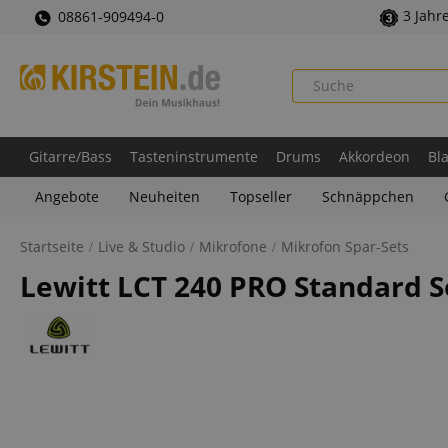
3 Jahr
08861-909494-0
Gitarre/Bass
Tasteninstrumente
Drums
Akkordeon
Bl
Angebote
Neuheiten
Topseller
Schnäppchen
Startseite
Live & Studio
Mikrofone
Mikrofon Spar-Sets
Lewitt LCT 240 PRO Standard S