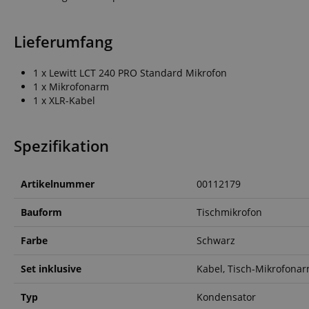
CrossDomainCookie
sid_key
Lieferumfang
session-token
1 x Lewitt LCT 240 PRO Standard Mikrofon
1 x Mikrofonarm
1 x XLR-Kabel
language
Spezifikation
Artikelnummer
00112179
Bauform
Tischmikrofon
VISITOR_PRIVACY_
Farbe
Schwarz
Set inklusive
Kabel, Tisch-Mikrofona
Typ
Kondensator