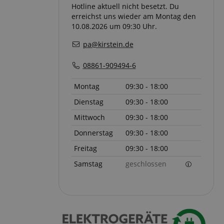
Hotline aktuell nicht besetzt. Du
erreichst uns wieder am Montag den
ndet, um den
10.08.2026 um 09:30 Uhr.
über
halten.
pa@kirstein.de
ufrechterhaltung
ersitzung durch
08861-909494-6
 Arten von Cookies,
Montag
09:30 - 18:00
knüpft sind. Im
lierterer Blick auf
 bestimmten
Dienstag
09:30 - 18:00
 meisten Fällen
lich zum Speichern
Mittwoch
09:30 - 18:00
verwendet, um
 der gespeicherten
Donnerstag
09:30 - 18:00
Die hier angegebene
 dieser Verwendung.
Freitag
09:30 - 18:00
peicherung der
Samstag
geschlossen
 des Nutzers für
bsite. Es erfasst
ng des Besuchers in
 -einstellungen,
hre Präferenzen in
hrt werden.