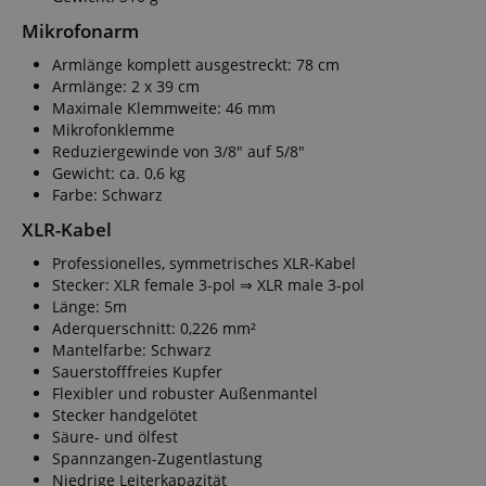
FPGSID
Mikrofonarm
Armlänge komplett ausgestreckt: 78 cm
Armlänge: 2 x 39 cm
amazon-pay-conne
Maximale Klemmweite: 46 mm
Mikrofonklemme
Reduziergewinde von 3/8" auf 5/8"
apay-session-set
Gewicht: ca. 0,6 kg
Farbe: Schwarz
XLR-Kabel
Professionelles, symmetrisches XLR-Kabel
Stecker: XLR female 3-pol ⇒ XLR male 3-pol
CookieScriptConse
Länge: 5m
Aderquerschnitt: 0,226 mm²
Mantelfarbe: Schwarz
Sauerstofffreies Kupfer
Flexibler und robuster Außenmantel
session-id-apay
Stecker handgelötet
Säure- und ölfest
Spannzangen-Zugentlastung
Niedrige Leiterkapazität