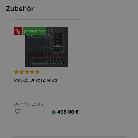
Zubehör
passt genau
1
Mackie Onyx12 Mixer
UVP**
579,99
€
495,00
€