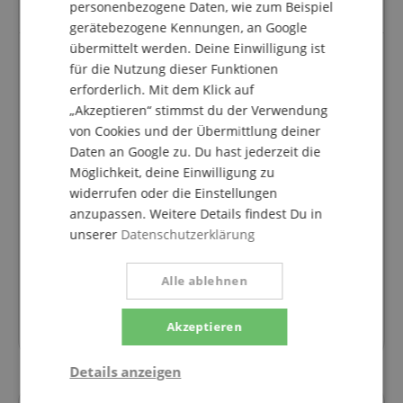
personenbezogene Daten, wie zum Beispiel
gerätebezogene Kennungen, an Google
übermittelt werden. Deine Einwilligung ist
für die Nutzung dieser Funktionen
Solide Tasche für den Onyx 16
erforderlich. Mit dem Klick auf
„Akzeptieren“ stimmst du der Verwendung
Bewertung von
Eike
vom 02.02.2024
Variante
Mackie Onyx16 Carry Bag
von Cookies und der Übermittlung deiner
verifizierter Kauf
Daten an Google zu. Du hast jederzeit die
Möglichkeit, deine Einwilligung zu
Pro:
Gute Qualität der Polsterung und der
widerrufen oder die Einstellungen
Reißverschlüsse.
anzupassen. Weitere Details findest Du in
Schicke Optik
unserer
Datenschutzerklärung
Wertige Verarbeitung
Passgenauigkeit
Guter Schultergurt.
Alle ablehnen
Contra:
Akzeptieren
Nicht ganz billig
Details anzeigen