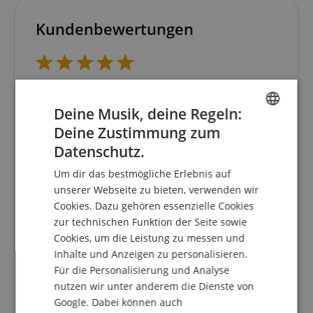
Kundenbewertungen
5.0
5.0
/
Deine Musik, deine Regeln:
Basierend auf 1 Bewertungen
Deine Zustimmung zum
ENGLISH
Datenschutz.
5 Sterne
1
GERMAN
4 Sterne
0
Um dir das bestmögliche Erlebnis auf
3 Sterne
0
DUTCH
unserer Webseite zu bieten, verwenden wir
2 Sterne
0
Cookies. Dazu gehören essenzielle Cookies
FRENCH
1 Stern
0
zur technischen Funktion der Seite sowie
ITALIAN
Cookies, um die Leistung zu messen und
Eine Überprüfung der Bewertungen hat wie folgt
Inhalte und Anzeigen zu personalisieren.
stattgefunden: Nur Kunden, die in unserem
SPANISH
Onlineshop angemeldet sind und das Produkt
Für die Personalisierung und Analyse
tatsächlich bei uns erworben haben, können im
nutzen wir unter anderem die Dienste von
Kundenkonto eine Bewertung für den Artikel
Google. Dabei können auch
abgeben.