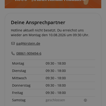
S
amazon-pay-connectedAuth
Amazon
www.kirstein.de
Deine Ansprechpartner
Hotline aktuell nicht besetzt. Du erreichst uns
wieder am Montag den 10.08.2026 um 09:30 Uhr.
apay-session-set
Amazon.com Inc.
www.kirstein.de
pa@kirstein.de
08861-909494-6
Google-
Montag
09:30 - 18:00
Datenschutzerklärung
Dienstag
09:30 - 18:00
Mittwoch
09:30 - 18:00
CookieScriptConsent
CookieScript
.kirstein.de
Donnerstag
09:30 - 18:00
Freitag
09:30 - 18:00
Samstag
geschlossen