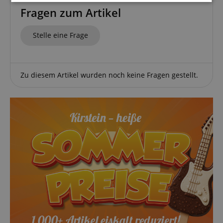
Notwendig
Statistik
Marketing
Fragen zum Artikel
Stelle eine Frage
Funktional
Zu diesem Artikel wurden noch keine Fragen gestellt.
Notwendig
Statistik
Marketing
Funktional
Die durch diese Services gesammelten Daten
werden gebraucht, um die technische Performance
der Website zu gewährleisten, dir grundlegende
Einkaufs-Funktionen bereitzustellen, das Einkaufen
bei uns sicher zu machen und um Betrug zu
verhindern. Immer eingeschaltet.
Cookie
Anbieter / Domain
FPGSID
.kirstein.de