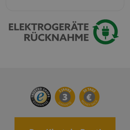
session-id-apay
Amazon
.amazon.com
CrossDomainCookieScriptConsent_389
.crossdomain.cookie-
script.com
sid_key
www.kirstein.de
session-token
Amazon
.amazon.com
language
www.kirstein.de