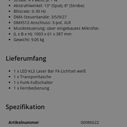
CrossDomainCookie
Abstrahlwinkel: 13° (Spot), 8° (Strobe)
Blitzrate: 0-30 Hz
sid_key
DMX-Steuerkanäle: 3/5/9/27
DMX512-Anschluss: 3-pol. XLR
Musiksteuerung: über eingebautes Mikrofon
session-token
(L x B x H): 1003 x 61 x 387 mm
Gewicht: 9,05 kg
language
Lieferumfang
1 x LED KLS Laser Bar FX-Lichtset weiß
1 x Transporttasche
1 x Funk-Fußschalter
1 x Fernbedienung
VISITOR_PRIVACY_
Spezifikation
Artikelnummer
00086622