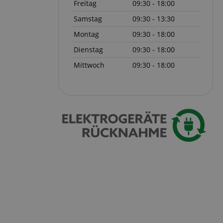
Freitag
09:30 - 18:00
serve user session
.
Samstag
09:30 - 13:30
Montag
09:30 - 18:00
azon Pay verbunden
thentifizierungs-
Dienstag
09:30 - 18:00
 sicher zu
Mittwoch
09:30 - 18:00
azon Pay gesetzt.
om Server
en zu Aktivitäten
ichern, sodass
 weitermachen
iten des Servers
ookie-Script.com-
 für Besucher-
s Cookie-Banner von
ordnungsgemäß
erwaltung der
site, insbesondere
em
sicheres und
is zu gewährleisten.