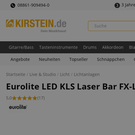
3 Jahr
08861-909494-0
Gitarre/Bass
Tasteninstrumente
Drums
Akkordeon
Bl
Angebote
Neuheiten
Topseller
Schnäppchen
Startseite
Live & Studio
Licht
Lichtanlagen
Eurolite LED KLS Laser Bar FX-
5,0
(17)