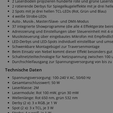
2 Laserdioden projizieren hunderte rote und grüne Laserst
FPGSID
2 rotierende Derbys für Spiegelkugeleffekte mit je drei hel
2 Spots mit je drei hellen TCL-LEDs (Rot, Grün und Blau)
4 weiße Strobe-LEDs
amazon-pay-conne
Auto-, Musik-, Master/Slave- und DMX-Modus
37 integrierte Showprogramme (die alle 4 Effektgeräte be
Adressierung und Einstellungen über Steuereinheit mit 4-s
Musiksteuerung über eingebautes Mikrofon mit Empfindlich
apay-session-set
LED-Derbys und LED-Spots individuell einstellbar und ums
Schwenkbare Montagebügel zur Traversenmontage
Beim Einsatz von Nebel kommt dieser Effekt besonders gut
Schaltnetzteiltechnologie für Netzspannung zwischen 100 
Durchschleifausgang zur Spannungsversorgung von bis zu
CookieScriptConse
Technische Daten
Spannungsversorgung: 100-240 V AC, 50/60 Hz
Gesamtanschlusswert: 50 W
Laserklasse: 2M
session-id-apay
Lasermodule: Rot 100 mW, grün 30 mW
Wellenlänge: Rot 650 nm, grün 532 nm
Derby (2 x): 3 x RGB, je 1 W
Spot (2 x): 3 x TCL, je 3 W
Strobe: 4 x weiß, je 1 W