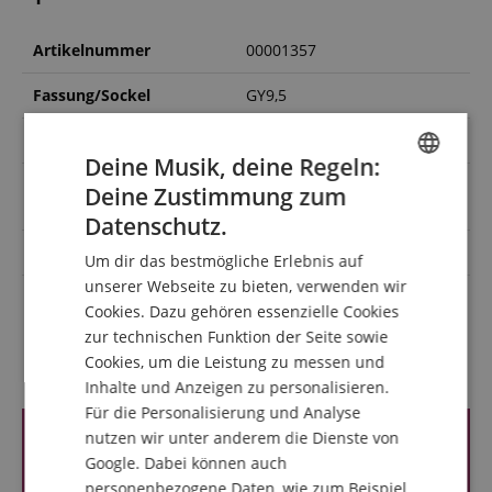
Artikelnummer
00001357
Fassung/Sockel
GY9,5
Leuchtmittel
Halogen
Deine Musik, deine Regeln:
Lichtquellenleistung in
Deine Zustimmung zum
500
ENGLISH
Watt
Datenschutz.
GERMAN
Farbe
Weiß
Um dir das bestmögliche Erlebnis auf
DUTCH
unserer Webseite zu bieten, verwenden wir
Farbe
-
Cookies. Dazu gehören essenzielle Cookies
FRENCH
zur technischen Funktion der Seite sowie
ITALIAN
Cookies, um die Leistung zu messen und
Kundenbewertungen
Inhalte und Anzeigen zu personalisieren.
SPANISH
Für die Personalisierung und Analyse
nutzen wir unter anderem die Dienste von
Google. Dabei können auch
personenbezogene Daten, wie zum Beispiel