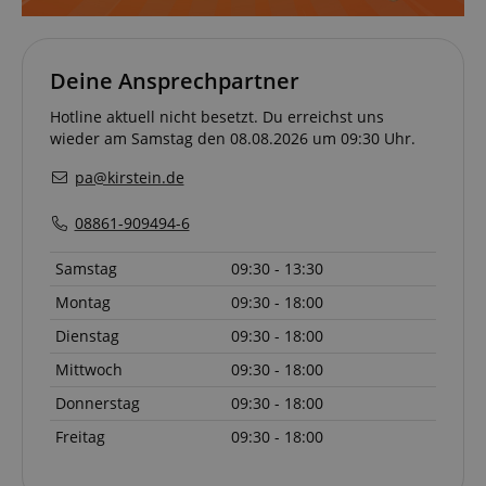
S
amazon-pay-connectedAuth
Amazon
www.kirstein.de
Deine Ansprechpartner
Hotline aktuell nicht besetzt. Du erreichst uns
wieder am Samstag den 08.08.2026 um 09:30 Uhr.
apay-session-set
Amazon.com Inc.
www.kirstein.de
pa@kirstein.de
08861-909494-6
Samstag
09:30 - 13:30
Google-
Datenschutzerklärung
Montag
09:30 - 18:00
Dienstag
09:30 - 18:00
CookieScriptConsent
CookieScript
.kirstein.de
Mittwoch
09:30 - 18:00
Donnerstag
09:30 - 18:00
Freitag
09:30 - 18:00