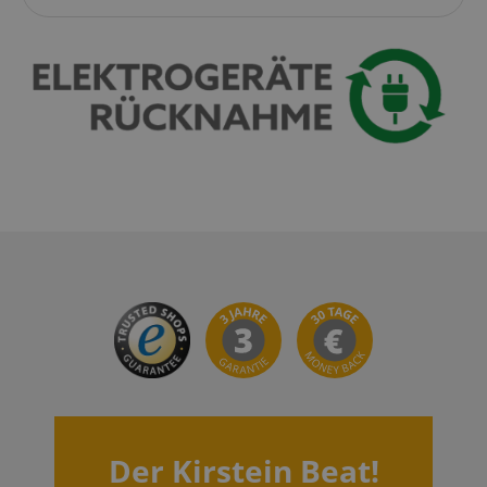
session-id-apay
Amazon
.amazon.com
CrossDomainCookieScriptConsent_389
.crossdomain.cookie-
script.com
sid_key
www.kirstein.de
session-token
Amazon
.amazon.com
language
www.kirstein.de
Der Kirstein Beat!