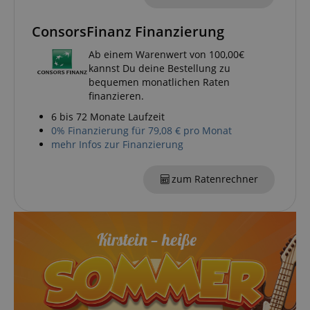
Funktional
ConsorsFinanz Finanzierung
Die durch diese Services gesammelten Daten
werden gebraucht, um die technische Performance
Ab einem Warenwert von 100,00€
der Website zu gewährleisten, dir grundlegende
kannst Du deine Bestellung zu
Einkaufs-Funktionen bereitzustellen, das Einkaufen
bei uns sicher zu machen und um Betrug zu
bequemen monatlichen Raten
verhindern. Immer eingeschaltet.
finanzieren.
Cookie
Anbieter / Domain
6 bis 72 Monate Laufzeit
0% Finanzierung für 79,08 € pro Monat
FPGSID
.kirstein.de
mehr Infos zur Finanzierung
S
zum Ratenrechner
amazon-pay-connectedAuth
Amazon
www.kirstein.de
apay-session-set
Amazon.com Inc.
www.kirstein.de