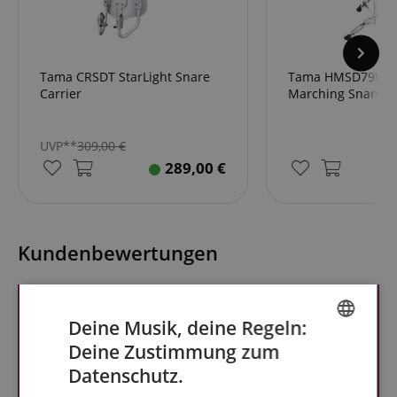
Tama CRSDT StarLight Snare
Tama HMSD79WSN 
Carrier
Marching Snare S
UVP**
309,00
€
289,00
€
Kundenbewertungen
Deine Musik, deine Regeln:
Deine Zustimmung zum
ENGLISH
Datenschutz.
GERMAN