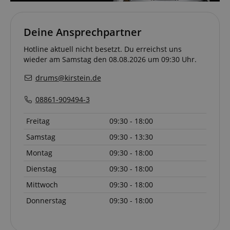
Deine Ansprechpartner
session-token
Amazon
.amazon.com
Hotline aktuell nicht besetzt. Du erreichst uns
wieder am Samstag den 08.08.2026 um 09:30 Uhr.
drums@kirstein.de
language
www.kirstein.de
08861-909494-3
Freitag
09:30 - 18:00
Samstag
09:30 - 13:30
Montag
09:30 - 18:00
Dienstag
09:30 - 18:00
Mittwoch
09:30 - 18:00
Donnerstag
09:30 - 18:00
VISITOR_PRIVACY_METADATA
YouTube