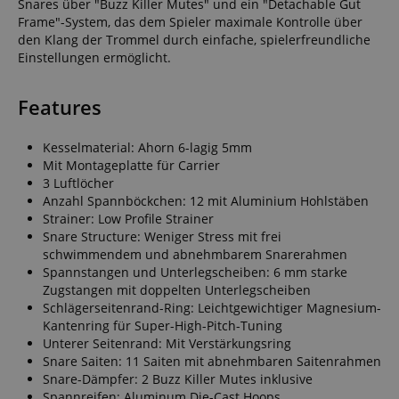
Snares über "Buzz Killer Mutes" und ein "Detachable Gut
Frame"-System, das dem Spieler maximale Kontrolle über
den Klang der Trommel durch einfache, spielerfreundliche
Einstellungen ermöglicht.
Features
Kesselmaterial: Ahorn 6-lagig 5mm
Mit Montageplatte für Carrier
3 Luftlöcher
Anzahl Spannböckchen: 12 mit Aluminium Hohlstäben
Strainer: Low Profile Strainer
Snare Structure: Weniger Stress mit frei
schwimmendem und abnehmbarem Snarerahmen
Spannstangen und Unterlegscheiben: 6 mm starke
Zugstangen mit doppelten Unterlegscheiben
Schlägerseitenrand-Ring: Leichtgewichtiger Magnesium-
Kantenring für Super-High-Pitch-Tuning
Unterer Seitenrand: Mit Verstärkungsring
Snare Saiten: 11 Saiten mit abnehmbaren Saitenrahmen
Snare-Dämpfer: 2 Buzz Killer Mutes inklusive
Spannreifen: Aluminum Die-Cast Hoops