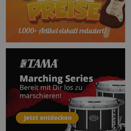
Google-
Datenschutzerklärung
CookieScriptConsent
CookieScript
.kirstein.de
session-id-apay
Amazon
.amazon.com
CrossDomainCookieScriptConsent_389
.crossdomain.cookie-
script.com
sid_key
www.kirstein.de