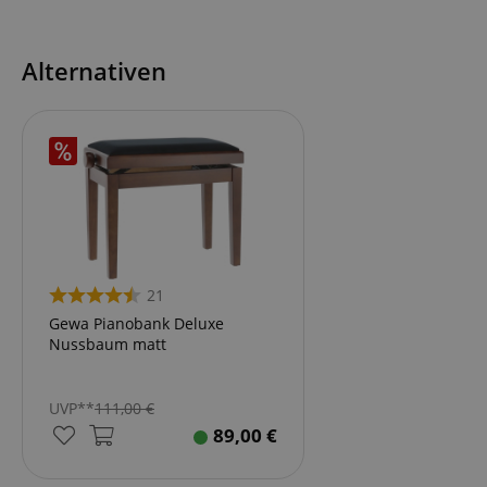
FPGSID
Alternativen
amazon-pay-conne
apay-session-set
CookieScriptConse
21
Gewa Pianobank Deluxe
Nussbaum matt
session-id-apay
UVP**
111,00
€
89,00
€