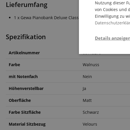
Lieferumfang
Nutzung dieser Fu
von Cookies und d
Einwilligung zu w
1 x Gewa Pianobank Deluxe Classic Nussbaum matt
Datenschutzerklä
Spezifikation
Details anzeige
Artikelnummer
00113279
Notwendi
Farbe
Walnuss
mit Notenfach
Nein
Höhenverstellbar
Ja
Oberfläche
Matt
Die durch diese Serv
dir grundlegende Ein
Farbe Sitzfläche
Schwarz
Immer eingeschaltet.
Material Sitzbezug
Velours
Cookie