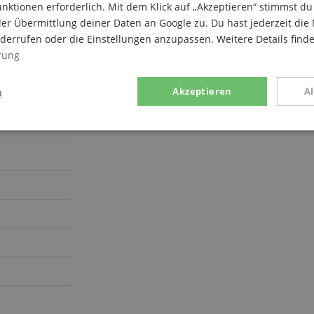
nktionen erforderlich. Mit dem Klick auf „Akzeptieren“ stimmst 
er Übermittlung deiner Daten an Google zu. Du hast jederzeit die 
iderrufen oder die Einstellungen anzupassen. Weitere Details find
rung
n
Akzeptieren
A
g
Statistik
Marketing
Notwendig
Statistik
Marketing
Funktional
ices gesammelten Daten werden gebraucht, um die technische Performance der Website
kaufs-Funktionen bereitzustellen, das Einkaufen bei uns sicher zu machen und um Bet
Anbieter / Domain
Laufzeit
Beschreibung