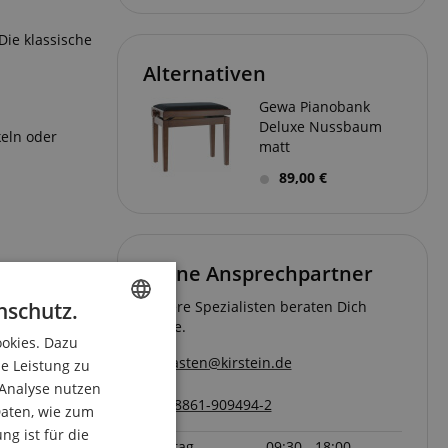
Die klassische
Alternativen
Gewa Pianobank
Deluxe Nussbaum
keln oder
matt
89,00 €
Deine Ansprechpartner
nschutz.
Unsere Spezialisten beraten Dich
gerne.
ookies. Dazu
ENGLISH
tasten@kirstein.de
ie Leistung zu
GERMAN
 Analyse nutzen
08861-909494-2
DUTCH
aten, wie zum
g ist für die
FRENCH
Freitag
09:30 - 18:00