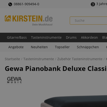
3 Jahr
08861-909494-0
Gitarre/Bass
Tasteninstrumente
Drums
Akkordeon
Bl
Angebote
Neuheiten
Topseller
Schnäppchen
Startseite
Tasteninstrumente
Zubehör Tasteninstrumente
Gewa Pianobank Deluxe Class