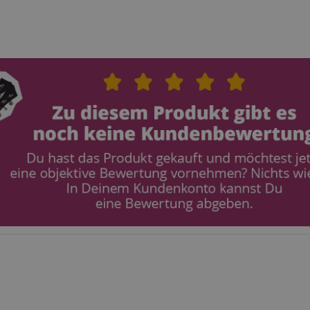
ScriptConsent_389
.crossdomain.cookie-
1 Jahr 1
script.com
Monat
www.kirstein.de
Session
Dieses Cookie wird verwe
Benutzersitzungszustand 
Seitenanforderungen zu er
11
Dieses Cookie dient der A
Amazon
Monate 4
einer anonymisierten Nutz
.amazon.com
Wochen
den Server.
www.kirstein.de
Session
Es gibt viele verschiedene
die mit diesem Namen ver
Allgemeinen wird ein detail
die Verwendung auf einer
Website empfohlen. In den
wird es jedoch wahrschein
von Spracheinstellungen 
möglicherweise Inhalte in
Sprache bereitzustellen. 
ICC-Kategorie basiert auf
METADATA
5 Monate
Dieses Cookie dient der S
YouTube
4 Wochen
Einwilligungs- und
.youtube.com
Datenschutzbestimmungen
ihre Interaktion mit der We
Daten über die Einwilligu
Bezug auf verschiedene
Datenschutzrichtlinien und
um sicherzustellen, dass i
zukünftigen Sitzungen gee