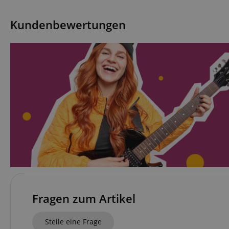
CrossDomainCookie
Kundenbewertungen
sid_key
session-token
language
VISITOR_PRIVACY_
Fragen zum Artikel
Stelle eine Frage