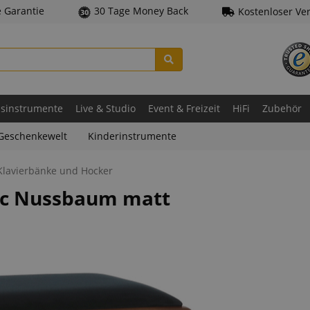
e Garantie
30 Tage Money Back
Kostenloser Ve
asinstrumente
Live & Studio
Event & Freizeit
HiFi
Zubehör
Geschenkewelt
Kinderinstrumente
Klavierbänke und Hocker
ic Nussbaum matt