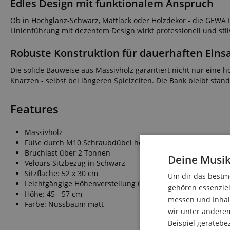
Edles Design mit funktionalem Anspruch
Ob in Hochglanz-Schwarz, Mattlack oder Holzdekor - die GEWA P
Linienführung mit dezentem Design wirkt professionell und stil
Robuste Konstruktion für dauerhaften Eins
Die solide Bauweise aus Massivholz garantiert nicht nur eine 
Knarzen - selbst bei längeren Spielzeiten. Die Bank bleibt sta
Features
Massivholz
Füße durch M10 Schraubdübel hochfest mit Gestell fixiert
Bruchlast über 2 Tonnen
Deine Musik
Velours Sitzbezug in Schwarz
Sitzfläche: 52 x 30 cm
Um dir das bestmö
Leichtgängige Höhenverstellung über präzise Scherenmech
gehören essenziel
Höhe: 45 - 57 cm
messen und Inhalt
Farbe: Nussbaum matt
wir unter andere
Beispiel gerätebe