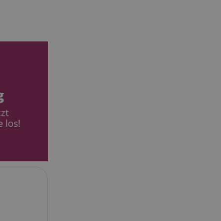
ndet, um den
über
halten.
ufrechterhaltung
ersitzung durch
 Arten von Cookies,
knüpft sind. Im
lierterer Blick auf
 bestimmten
 meisten Fällen
lich zum Speichern
verwendet, um
 der gespeicherten
Die hier angegebene
 dieser Verwendung.
peicherung der
 des Nutzers für
bsite. Es erfasst
ng des Besuchers in
 -einstellungen,
hre Präferenzen in
hrt werden.