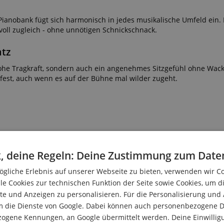
ianobank fügt sich harmonisch in jedes musikalische Umfeld ein. 
voll zugleich - ohne unnötigen Schnickschnack.
atz
hohe Tragkraft, sondern auch ein angenehmes Sitzgefühl ohne Wac
ndfest, auch wenn es auf der Bühne mal wilder zugeht.
, deine Regeln: Deine Zustimmung zum Date
gliche Erlebnis auf unserer Webseite zu bieten, verwenden wir C
anik
le Cookies zur technischen Funktion der Seite sowie Cookies, um d
e und Anzeigen zu personalisieren. Für die Personalisierung und
m die Dienste von Google. Dabei können auch personenbezogene D
zogene Kennungen, an Google übermittelt werden. Deine Einwilligun