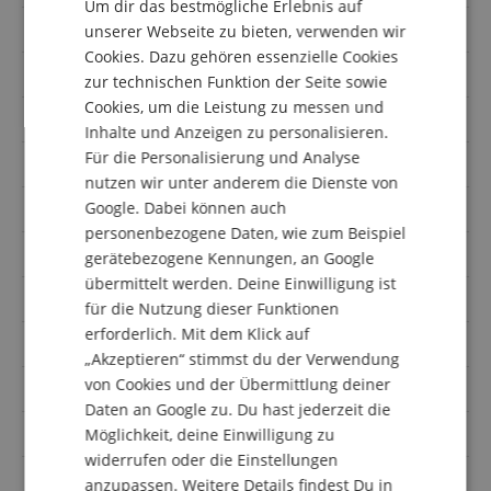
Um dir das bestmögliche Erlebnis auf
DUTCH
Bauform
Small Jumbo
unserer Webseite zu bieten, verwenden wir
Cookies. Dazu gehören essenzielle Cookies
FRENCH
Boden & Zarge
Myrtlewood
zur technischen Funktion der Seite sowie
ITALIAN
Cookies, um die Leistung zu messen und
Griffbrett
Ebenholz
Inhalte und Anzeigen zu personalisieren.
SPANISH
Für die Personalisierung und Analyse
Cutaway
Ja
nutzen wir unter anderem die Dienste von
Google. Dabei können auch
Farbe
Natur
personenbezogene Daten, wie zum Beispiel
Decke massiv
Ja
gerätebezogene Kennungen, an Google
übermittelt werden. Deine Einwilligung ist
Hals
Mahagoni
für die Nutzung dieser Funktionen
erforderlich. Mit dem Klick auf
Elektronik
Ja
„Akzeptieren“ stimmst du der Verwendung
von Cookies und der Übermittlung deiner
Orientierung
Rechtshändig
Daten an Google zu. Du hast jederzeit die
inkl Tasche / Koffer
Koffer
Möglichkeit, deine Einwilligung zu
widerrufen oder die Einstellungen
Decke
Fichte
anzupassen. Weitere Details findest Du in