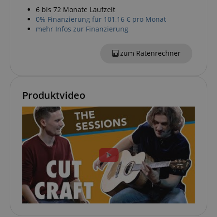
6 bis 72 Monate Laufzeit
0% Finanzierung für 101,16 € pro Monat
mehr Infos zur Finanzierung
session-token
Amazon
.amazon.com
zum Ratenrechner
language
www.kirstein.de
Produktvideo
VISITOR_PRIVACY_METADATA
YouTube
.youtube.com