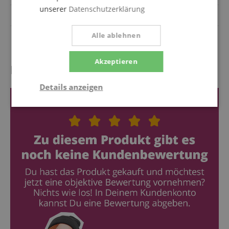
unserer
Datenschutzerklärung
Boden & Zarge massiv
Ja
Alle ablehnen
Sattelbreite (ca)
45 mm
Akzeptieren
Kundenbewertungen
Details anzeigen
Notwendig
Statistik
Marketing
Funktional
Notwendig
Statistik
Marketing