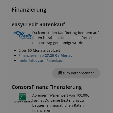
Google-
Finanzierung
Datenschutzerklärung
CookieScriptConsent
easyCredit Ratenkauf
CookieScript
.kirstein.de
Du kannst den Kaufbetrag bequem auf
Raten bezahlen. Du siehst sofort, ob
dein Antrag genehmigt wurde.
2 bis 60 Monate Laufzeit
Finanzieren ab
27,20 € / Monat
mehr Infos zum Ratenkauf
session-id-apay
Amazon
.amazon.com
zum Ratenrechner
ConsorsFinanz Finanzierung
Ab einem Warenwert von 100,00€
CrossDomainCookieScriptConsent_389
.crossdomain.cookie-
kannst Du deine Bestellung zu
script.com
bequemen monatlichen Raten
sid_key
www.kirstein.de
finanzieren.