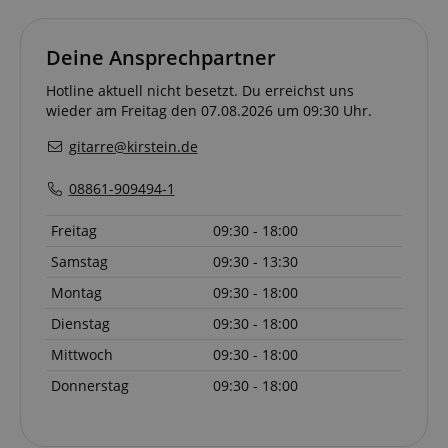
Deine Ansprechpartner
Hotline aktuell nicht besetzt. Du erreichst uns
wieder am Freitag den 07.08.2026 um 09:30 Uhr.
gitarre@kirstein.de
08861-909494-1
Freitag
09:30 - 18:00
Samstag
09:30 - 13:30
Montag
09:30 - 18:00
Anbieter /
Cookie
Laufzeit
Beschreibung
Anbieter /
Domain
Dienstag
09:30 - 18:00
Cookie
Laufzeit
Beschreibung
Domain
Anbieter /
Cookie
Laufzeit
Beschreibun
_ga_05SB53N1CH
.kirstein.de
1 Jahr 1
This cookie is use
Domain
Mittwoch
09:30 - 18:00
Monat
by Google
xp
reco.kirstein.de
1 Jahr
Dieses Cookie die
Analytics to persis
zur Optimierung
_fbp
2
Wird von Fa
Meta Platform
Donnerstag
09:30 - 18:00
session state.
der
Monate
verwendet, u
Inc.
Nutzererfahrung,
4
Reihe von
.kirstein.de
cdv
reco.kirstein.de
1 Jahr
Dieses Cookie
indem
Wochen
Werbeproduk
wird verwendet,
Nutzereinstellung
liefern, z. B. 