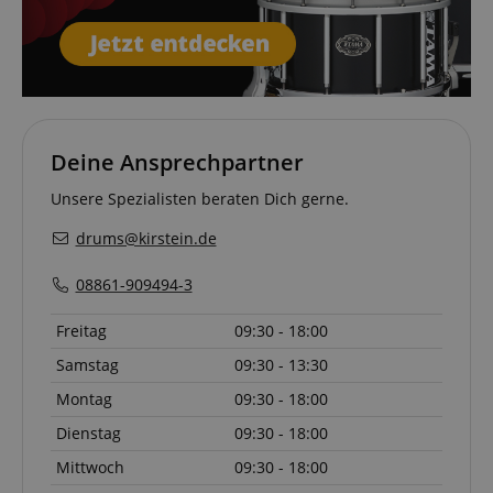
session-id-apay
Amazon
Deine Ansprechpartner
.amazon.com
Unsere Spezialisten beraten Dich gerne.
drums@kirstein.de
08861-909494-3
CrossDomainCookieScriptConsent_389
.crossdomain.cookie-
script.com
Freitag
09:30 - 18:00
sid_key
www.kirstein.de
Samstag
09:30 - 13:30
Montag
09:30 - 18:00
Dienstag
09:30 - 18:00
session-token
Amazon
.amazon.com
Mittwoch
09:30 - 18:00