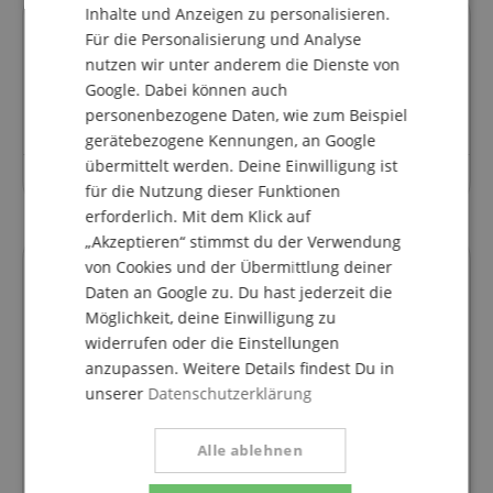
Inhalte und Anzeigen zu personalisieren.
SPANISH
Fragen zum Artikel
Für die Personalisierung und Analyse
nutzen wir unter anderem die Dienste von
Google. Dabei können auch
Stelle eine Frage
personenbezogene Daten, wie zum Beispiel
gerätebezogene Kennungen, an Google
übermittelt werden. Deine Einwilligung ist
Zu diesem Artikel wurden noch keine Fragen gestellt.
für die Nutzung dieser Funktionen
erforderlich. Mit dem Klick auf
„Akzeptieren“ stimmst du der Verwendung
von Cookies und der Übermittlung deiner
Daten an Google zu. Du hast jederzeit die
Finanzierung
Möglichkeit, deine Einwilligung zu
widerrufen oder die Einstellungen
easyCredit Ratenkauf
anzupassen. Weitere Details findest Du in
unserer
Datenschutzerklärung
Du kannst den Kaufbetrag bequem auf
Raten bezahlen. Du siehst sofort, ob
dein Antrag genehmigt wurde.
Alle ablehnen
2 bis 60 Monate Laufzeit