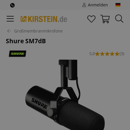
Anmelden
Großmembranmikrofone
Shure SM7dB
5,0
(3)