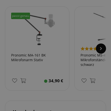
passt genau
10
Pronomic MA-161 BK
Pronomic MS-420
Mikrofonarm Stativ
Mikrofonständer n
schwarz
34,90
€