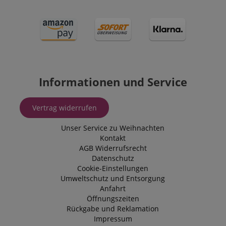
beteiligt sein
messen, wie 
mit den Funk
der Website
interagieren.
_uetvid
1 Jahr
Dies ist ein C
Microsoft
das von Micr
Corporation
Bing Ads ver
.kirstein.de
wird und ein 
Cookie ist. Es
Informationen und Service
ermöglicht un
einem Benutz
Kontakt zu tr
zuvor unsere
Vertrag widerrufen
besucht hat.
Unser Service zu Weihnachten
Kontakt
AGB
Widerrufsrecht
Datenschutz
Cookie-Einstellungen
Umweltschutz und Entsorgung
Anfahrt
Öffnungszeiten
Rückgabe und Reklamation
Impressum