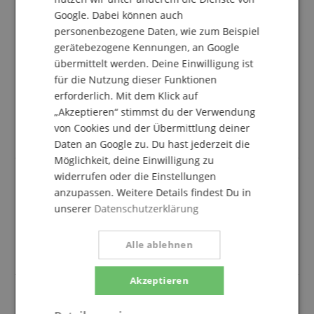
Google. Dabei können auch
personenbezogene Daten, wie zum Beispiel
Alles Top!
gerätebezogene Kennungen, an Google
Bewertung von
Ahmad
vom 01.04.2025
übermittelt werden. Deine Einwilligung ist
verifizierter Kauf
für die Nutzung dieser Funktionen
Einfache bestellung, schnelle lieferung, gut verpackt.
erforderlich. Mit dem Klick auf
Alles in allem top erfahrung. Sollte ich nochmal etwas
„Akzeptieren“ stimmst du der Verwendung
in die richtung brauchen werde ich hier
von Cookies und der Übermittlung deiner
vorbeischauen!
Daten an Google zu. Du hast jederzeit die
Möglichkeit, deine Einwilligung zu
widerrufen oder die Einstellungen
anzupassen. Weitere Details findest Du in
Gutes Mikrofon
unserer
Datenschutzerklärung
Bewertung von
Dustin
vom 09.09.2024
verifizierter Kauf
Alle ablehnen
Gutes Mikrofon und schnelle Lieferung top
Akzeptieren