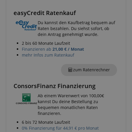
FPGSID
.kirstein.de
easyCredit Ratenkauf
S
Du kannst den Kaufbetrag bequem auf
amazon-pay-connectedAuth
Amazon
Raten bezahlen. Du siehst sofort, ob
www.kirstein.de
dein Antrag genehmigt wurde.
2 bis 60 Monate Laufzeit
Finanzieren ab
21,00 € / Monat
mehr Infos zum Ratenkauf
apay-session-set
Amazon.com Inc.
www.kirstein.de
zum Ratenrechner
ConsorsFinanz Finanzierung
Google-
Datenschutzerklärung
Ab einem Warenwert von 100,00€
kannst Du deine Bestellung zu
bequemen monatlichen Raten
CookieScriptConsent
CookieScript
finanzieren.
.kirstein.de
6 bis 72 Monate Laufzeit
0% Finanzierung für 44,91 € pro Monat