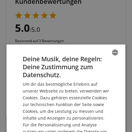
Kundenbewertungen
5.0
5.0
/
Basierend auf 3 Bewertungen
5 Sterne
3
Deine Musik, deine Regeln:
4 Sterne
0
3 Sterne
0
Deine Zustimmung zum
ENGLISH
2 Sterne
0
Datenschutz.
GERMAN
1 Stern
0
Um dir das bestmögliche Erlebnis auf
DUTCH
Eine Überprüfung der Bewertungen hat wie folgt
unserer Webseite zu bieten, verwenden wir
stattgefunden: Nur Kunden, die in unserem
Cookies. Dazu gehören essenzielle Cookies
FRENCH
Onlineshop angemeldet sind und das Produkt
zur technischen Funktion der Seite sowie
tatsächlich bei uns erworben haben, können im
ITALIAN
Cookies, um die Leistung zu messen und
Kundenkonto eine Bewertung für den Artikel
Inhalte und Anzeigen zu personalisieren.
SPANISH
abgeben.
Für die Personalisierung und Analyse
nutzen wir unter anderem die Dienste von