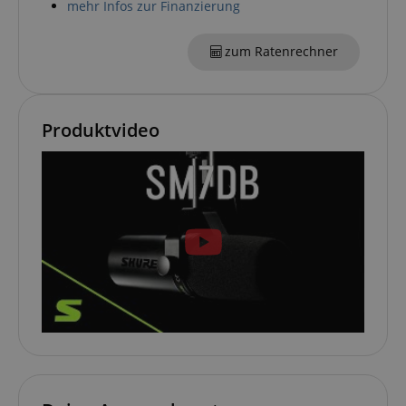
mehr Infos zur Finanzierung
zum Ratenrechner
session-id-apay
Amazon
.amazon.com
Produktvideo
CrossDomainCookieScriptConsent_389
.crossdomain.cookie-
script.com
sid_key
www.kirstein.de
session-token
Amazon
.amazon.com
language
www.kirstein.de