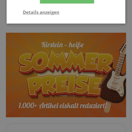
Details anzeigen
Zu diesem Artikel wurden noch keine Fragen gestellt.
Notwendig
Statistik
Marketing
Funktional
Notwendig
Statistik
Marketing
Funktional
Die durch diese Services gesammelten Daten
werden gebraucht, um die technische Performance
der Website zu gewährleisten, dir grundlegende
Einkaufs-Funktionen bereitzustellen, das Einkaufen
bei uns sicher zu machen und um Betrug zu
verhindern. Immer eingeschaltet.