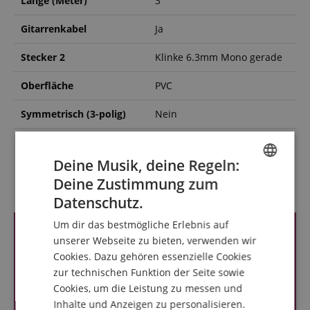
Länge (Meter)
3
Gitarrenkabel
Ja
Stecker 2
Klinke 6.3mm Mono gerade
Oberfläche
PVC
Symmetrisch (3-polig)
Nein
Stecker 1
Klinke 6.3mm Mono gerade
Deine Musik, deine Regeln:
Deine Zustimmung zum
Kundenbewertungen
ENGLISH
Datenschutz.
GERMAN
Um dir das bestmögliche Erlebnis auf
DUTCH
unserer Webseite zu bieten, verwenden wir
Cookies. Dazu gehören essenzielle Cookies
FRENCH
zur technischen Funktion der Seite sowie
ITALIAN
Cookies, um die Leistung zu messen und
Inhalte und Anzeigen zu personalisieren.
SPANISH