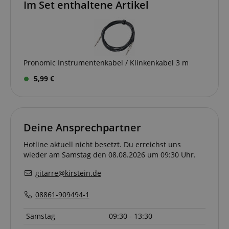
Im Set enthaltene Artikel
Cookie
Anbieter / Domain
FPGSID
.kirstein.de
S
Pronomic Instrumentenkabel / Klinkenkabel 3 m
amazon-pay-connectedAuth
Amazon
www.kirstein.de
5,99 €
apay-session-set
Amazon.com Inc.
www.kirstein.de
Deine Ansprechpartner
Hotline aktuell nicht besetzt. Du erreichst uns
wieder am Samstag den 08.08.2026 um 09:30 Uhr.
Google-
gitarre@kirstein.de
Datenschutzerklärung
08861-909494-1
CookieScriptConsent
CookieScript
Samstag
09:30 - 13:30
.kirstein.de