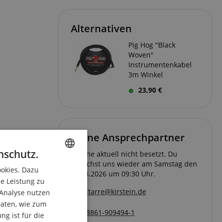
Alternativen
Pig Hog "Black
Woven"
Instrumentenkabel
3m Winkel
23,90 €
Deine Ansprechpartner
nschutz.
Hotline aktuell nicht besetzt. Du
erreichst uns wieder am Samstag den
ookies. Dazu
ENGLISH
08.08.2026 um 09:30 Uhr.
ie Leistung zu
GERMAN
gitarre@kirstein.de
 Analyse nutzen
DUTCH
aten, wie zum
08861-909494-1
g ist für die
FRENCH