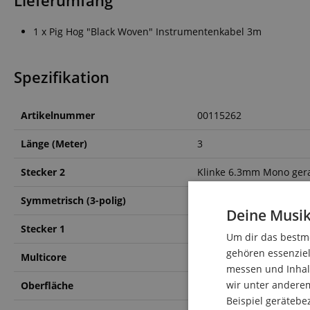
Lieferumfang
1 x Pig Hog "Black Woven" Instrumentenkabel 3m
Spezifikation
Artikelnummer
00115262
Länge (Meter)
3
Stecker 2
Klinke 6.3mm Mono ger
Symmetrisch (3-polig)
Nein
Deine Musik
Stecker 1
Klinke 6.3mm Mono ger
Um dir das bestmö
gehören essenziel
Multicore
Nein
messen und Inhalt
wir unter andere
Oberfläche
Gewebe
Beispiel gerätebe