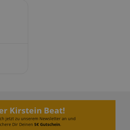
ndet, um den
über
halten.
ufrechterhaltung
ersitzung durch
 Arten von Cookies,
knüpft sind. Im
lierterer Blick auf
 bestimmten
 meisten Fällen
lich zum Speichern
verwendet, um
 der gespeicherten
Die hier angegebene
 dieser Verwendung.
peicherung der
 des Nutzers für
bsite. Es erfasst
er Kirstein Beat!
ng des Besuchers in
 -einstellungen,
ch jetzt zu unserem Newsletter an und
hre Präferenzen in
hrt werden.
ichere Dir Deinen
5€ Gutschein
.