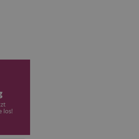
serve user session
.
azon Pay verbunden
thentifizierungs-
 sicher zu
azon Pay gesetzt.
om Server
en zu Aktivitäten
ichern, sodass
 weitermachen
iten des Servers
ookie-Script.com-
 für Besucher-
s Cookie-Banner von
ordnungsgemäß
erwaltung der
site, insbesondere
em
sicheres und
is zu gewährleisten.