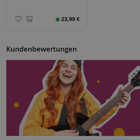
FPGSID
23,90
€
amazon-pay-conne
Kundenbewertungen
apay-session-set
CookieScriptConse
session-id-apay