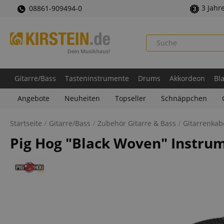
3 Jahr
08861-909494-0
Gitarre/Bass
Tasteninstrumente
Drums
Akkordeon
Bl
Angebote
Neuheiten
Topseller
Schnäppchen
Startseite
Gitarre/Bass
Zubehör Gitarre & Bass
Gitarrenkab
Pig Hog "Black Woven" Instr