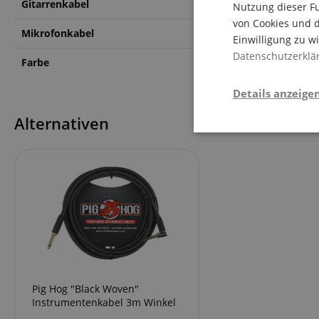
Gitarrenkabel
Ja
Nutzung dieser Fu
von Cookies und d
Mikrofonkabel
Nein
Einwilligung zu w
Datenschutzerklä
Farbe
Schwarz
Details anzeige
Alternativen
Notwendi
Die durch diese Serv
dir grundlegende Ein
Immer eingeschaltet.
Pig Hog "Black Woven"
Instrumentenkabel 3m Winkel
Cookie