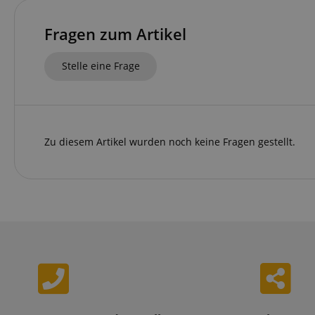
CrossDomainCookie
Fragen zum Artikel
sid_key
Stelle eine Frage
session-token
language
Zu diesem Artikel wurden noch keine Fragen gestellt.
VISITOR_PRIVACY_