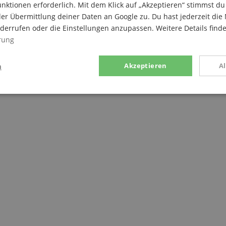
nktionen erforderlich. Mit dem Klick auf „Akzeptieren“ stimmst 
er Übermittlung deiner Daten an Google zu. Du hast jederzeit die 
iderrufen oder die Einstellungen anzupassen. Weitere Details find
rung
n
Akzeptieren
A
g
Statistik
Marketing
Notwendig
Statistik
Marketing
Funktional
ices gesammelten Daten werden gebraucht, um die technische Performance der Website
kaufs-Funktionen bereitzustellen, das Einkaufen bei uns sicher zu machen und um Bet
Anbieter / Domain
Laufzeit
Beschreibung