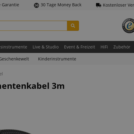
e Garantie
30 Tage Money Back
Kostenloser Ve
asinstrumente
Live & Studio
Event & Freizeit
HiFi
Zubehör
Geschenkewelt
Kinderinstrumente
el
umentenkabel 3m