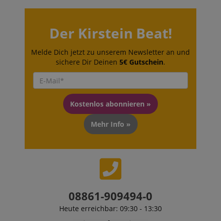
FPGSID
.kirstein.de
S
Der Kirstein Beat!
amazon-pay-connectedAuth
Amazon
www.kirstein.de
Melde Dich jetzt zu unserem Newsletter an und
sichere Dir Deinen
5€ Gutschein
.
apay-session-set
Amazon.com Inc.
www.kirstein.de
Kostenlos abonnieren »
Mehr Info »
Google-
Datenschutzerklärung
CookieScriptConsent
CookieScript
.kirstein.de
08861-909494-0
Heute erreichbar: 09:30 - 13:30