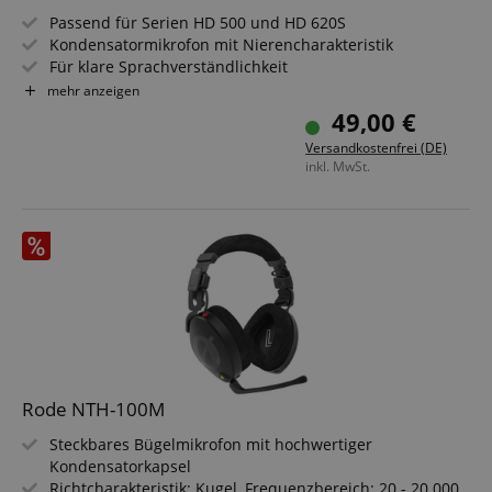
Passend für Serien HD 500 und HD 620S
Kondensatormikrofon mit Nierencharakteristik
Für klare Sprachverständlichkeit
In-Line-Fernbedienung für Lautstärke und
mehr anzeigen
Stummschaltung
49,00 €
Anschluss: 3,5 mm Klinke, Kabellänge: 150cm
Versandkostenfrei (DE)
inkl. MwSt.
Rode NTH-100M
Steckbares Bügelmikrofon mit hochwertiger
Kondensatorkapsel
Richtcharakteristik: Kugel, Frequenzbereich: 20 - 20.000