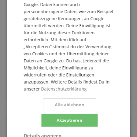
wieder am Montag den 10.08.2026 um 09:30 Uhr.
Google. Dabei können auch
personenbezogene Daten, wie zum Beispiel
pa@kirstein.de
gerätebezogene Kennungen, an Google
übermittelt werden. Deine Einwilligung ist
08861-909494-6
für die Nutzung dieser Funktionen
Samstag
09:30 - 13:30
erforderlich. Mit dem Klick auf
„Akzeptieren“ stimmst du der Verwendung
Montag
09:30 - 18:00
von Cookies und der Übermittlung deiner
Dienstag
09:30 - 18:00
Daten an Google zu. Du hast jederzeit die
Mittwoch
09:30 - 18:00
Möglichkeit, deine Einwilligung zu
widerrufen oder die Einstellungen
Donnerstag
09:30 - 18:00
anzupassen. Weitere Details findest Du in
Freitag
09:30 - 18:00
unserer
Datenschutzerklärung
Alle ablehnen
Akzeptieren
Details anzeigen