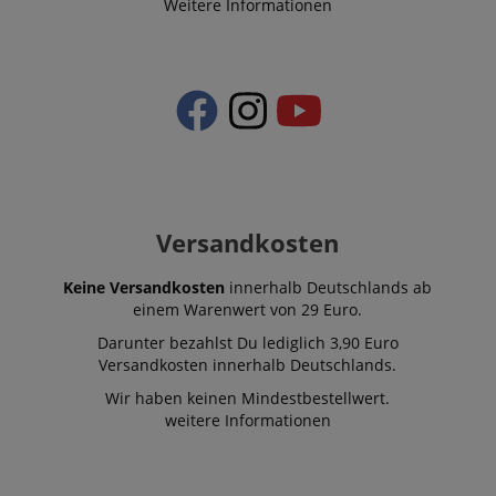
Weitere Informationen
session-id-apay
Amazon
.amazon.com
CrossDomainCookieScriptConsent_389
.crossdomain.cookie-
Versandkosten
script.com
sid_key
www.kirstein.de
Keine Versandkosten
innerhalb Deutschlands ab
einem Warenwert von 29 Euro.
Darunter bezahlst Du lediglich 3,90 Euro
Versandkosten innerhalb Deutschlands.
session-token
Amazon
.amazon.com
Wir haben keinen Mindestbestellwert.
weitere Informationen
language
www.kirstein.de