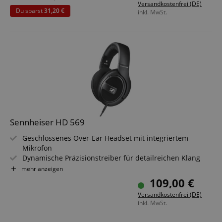
Versandkostenfrei (DE)
montierbar
Du sparst
31,20 €
inkl. MwSt.
Hoher Maximalpegel, belastbar bis 1.600 Milliwatt
Inklusive 3 Windscreens und Ersatz-Schraube im
Lieferumfang
Sennheiser HD 569
Geschlossenes Over-Ear Headset mit integriertem
Mikrofon
Dynamische Präzisionstreiber für detailreichen Klang
Effektive Geräuschisolierung durch geschlossene
mehr anzeigen
Bauweise
109,00 €
Integriertes Mikrofon im Mobilkabel für Calls und
Versandkostenfrei (DE)
Gaming
inkl. MwSt.
23 Ohm Impedanz ideal für Smartphone und Laptop
Weiche Ohrpolster für hohen Langzeit-Tragekomfort