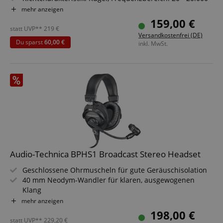
Hz
mehr anzeigen
Dynamischer, geschlossener Kopfhörer, 40 mm Neodym-
159,00 €
Treiber
statt UVP**
219
€
Versandkostenfrei (DE)
Frequenzbereich: 5 - 35.000 Hz, Impedanz: 32 Ohm, max.
Du sparst
60,00 €
inkl. MwSt.
SPL: 126 dB
Ohr-/Kopfpolster: Memory Foam mit Alcantara,
Ohrpolster mit integriertem CoolTech-Gel
Audio-Technica BPHS1 Broadcast Stereo Headset
Geschlossene Ohrmuscheln für gute Geräuschisolation
40 mm Neodym-Wandler für klaren, ausgewogenen
Klang
Dynamisches Mikrofon mit Nierencharakteristik für
mehr anzeigen
Sprachklarheit
198,00 €
Flexibler Schwanenhals-Mikrofonarm, links oder rechts
statt UVP**
229,20
€