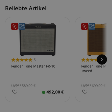
Beliebte Artikel
VISITOR_PRIVACY_METADATA
YouTube
.youtube.com
5
5
Fender Tone Master FR-10
Fender Tone Mast
Tweed
UVP**
589,00
€
UVP**
699,00
€
492,00
€
Anbieter /
Cookie
Laufzeit
Beschreibung
Anbieter /
Domain