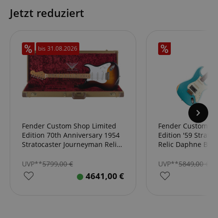
Jetzt reduziert
apay-session-set
Amazon.com Inc.
www.kirstein.de
bis
31.08.2026
Google-
Datenschutzerklärung
CookieScriptConsent
CookieScript
.kirstein.de
Fender Custom Shop Limited
Fender Custom Sh
Edition 70th Anniversary 1954
Edition '59 Strato
Stratocaster Journeyman Relic
Relic Daphne Blue
Wide-Fade 2-Color Sunburst
UVP**
5799,00
€
UVP**
5849,00
€
4641,00
€
session-id-apay
Amazon
.amazon.com