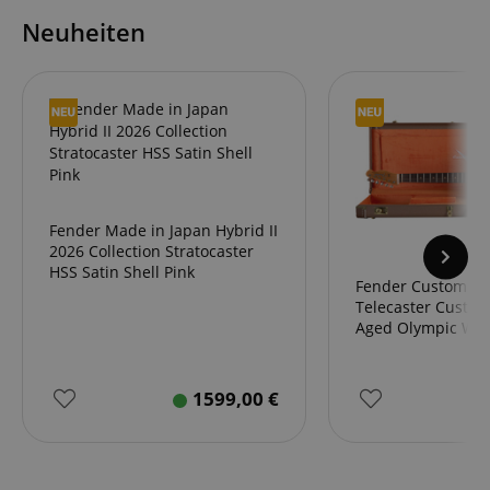
Neuheiten
CrossDomainCookieScriptConsent_389
.crossdomain.cookie-
script.com
sid_key
www.kirstein.de
session-token
Amazon
.amazon.com
Fender Made in Japan Hybrid II
2026 Collection Stratocaster
HSS Satin Shell Pink
Fender Custom Sh
language
www.kirstein.de
Telecaster Custom
Aged Olympic Whi
Chocolate 3-Tone
1599,00
€