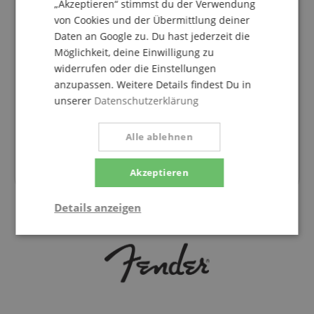
„Akzeptieren“ stimmst du der Verwendung
von Cookies und der Übermittlung deiner
Daten an Google zu. Du hast jederzeit die
Möglichkeit, deine Einwilligung zu
widerrufen oder die Einstellungen
anzupassen. Weitere Details findest Du in
Fender Custom Shop Limited Edition '50s "Cocked
unserer
Datenschutzerklärung
Wah" Pine Esquire Super Heavy Relic Aged
Cimarron Red
Alle ablehnen
statt bisher
4.491
€
4.378,00 €
Akzeptieren
Details anzeigen
Notwendig
Statistik
Marketing
Funktional