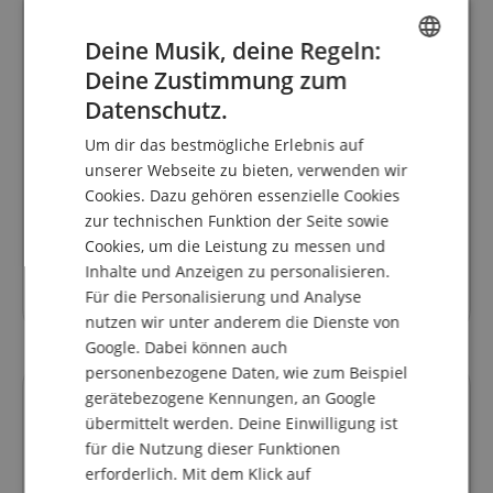
Deine Musik, deine Regeln:
Deine Zustimmung zum
ENGLISH
Datenschutz.
GERMAN
Um dir das bestmögliche Erlebnis auf
DUTCH
unserer Webseite zu bieten, verwenden wir
Fender Custom Shop Master Built Dave Brown '62
Cookies. Dazu gehören essenzielle Cookies
FRENCH
Jazzmaster NOS
zur technischen Funktion der Seite sowie
ITALIAN
Cookies, um die Leistung zu messen und
statt bisher
11.610
€
Inhalte und Anzeigen zu personalisieren.
SPANISH
11.319,00 €
Für die Personalisierung und Analyse
nutzen wir unter anderem die Dienste von
Google. Dabei können auch
personenbezogene Daten, wie zum Beispiel
gerätebezogene Kennungen, an Google
bis 31.08.2026
übermittelt werden. Deine Einwilligung ist
für die Nutzung dieser Funktionen
erforderlich. Mit dem Klick auf