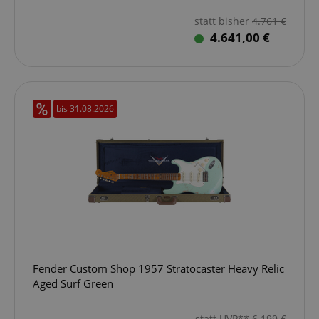
statt bisher
4.761
€
4.641,00 €
bis 31.08.2026
Fender Custom Shop 1957 Stratocaster Heavy Relic
Aged Surf Green
statt UVP**
6.199
€