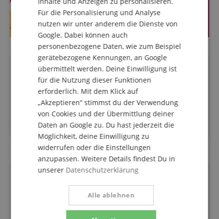
Inhalte und Anzeigen zu personalisieren.
SPANISH
Für die Personalisierung und Analyse
nutzen wir unter anderem die Dienste von
Google. Dabei können auch
personenbezogene Daten, wie zum Beispiel
gerätebezogene Kennungen, an Google
übermittelt werden. Deine Einwilligung ist
Fragen zum Artikel
für die Nutzung dieser Funktionen
erforderlich. Mit dem Klick auf
Stelle eine Frage
„Akzeptieren“ stimmst du der Verwendung
von Cookies und der Übermittlung deiner
Daten an Google zu. Du hast jederzeit die
Zu diesem Artikel wurden noch keine Fragen gestellt.
Möglichkeit, deine Einwilligung zu
widerrufen oder die Einstellungen
anzupassen. Weitere Details findest Du in
unserer
Datenschutzerklärung
Finanzierung
Alle ablehnen
ConsorsFinanz Finanzierung