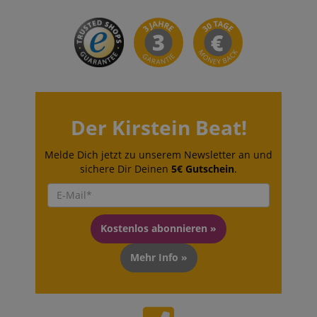
session-id-apay
Amazon
.amazon.com
Der Kirstein Beat!
Melde Dich jetzt zu unserem Newsletter an und
sichere Dir Deinen
5€ Gutschein
.
CrossDomainCookieScriptConsent_389
.crossdomain.cookie-
script.com
sid_key
www.kirstein.de
Kostenlos abonnieren »
Mehr Info »
session-token
Amazon
.amazon.com