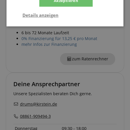
Akzeptieren
Ab einem Warenwert von 100,00€
kannst Du deine Bestellung zu
Details anzeigen
bequemen monatlichen Raten
finanzieren.
Notwendig
Statistik
Marketing
6 bis 72 Monate Laufzeit
0% Finanzierung für 13,25 € pro Monat
mehr Infos zur Finanzierung
Funktional
zum Ratenrechner
Deine Ansprechpartner
Notwendig
Statistik
Marketing
Unsere Spezialisten beraten Dich gerne.
Funktional
drums@kirstein.de
Die durch diese Services gesammelten Daten
werden gebraucht, um die technische Performance
08861-909494-3
der Website zu gewährleisten, dir grundlegende
Einkaufs-Funktionen bereitzustellen, das Einkaufen
bei uns sicher zu machen und um Betrug zu
Donnerstag
09:30 - 18:00