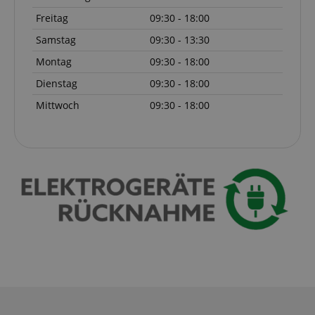
verhindern. Immer eingeschaltet.
Freitag
09:30 - 18:00
Cookie
Anbieter / Domain
Samstag
09:30 - 13:30
FPGSID
.kirstein.de
Montag
09:30 - 18:00
S
Dienstag
09:30 - 18:00
amazon-pay-connectedAuth
Amazon
Mittwoch
09:30 - 18:00
www.kirstein.de
apay-session-set
Amazon.com Inc.
www.kirstein.de
Google-
Datenschutzerklärung
CookieScriptConsent
CookieScript
.kirstein.de