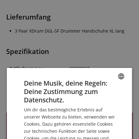
Lieferumfang
3 Paar XDrum DGL-5F Drummer Handschuhe XL lang
Spezifikation
Artikelnummer
00080327
Farbe
Schwarz
Deine Musik, deine Regeln:
Deine Zustimmung zum
ENGLISH
Datenschutz.
Kundenbewertungen
GERMAN
Um dir das bestmögliche Erlebnis auf
DUTCH
unserer Webseite zu bieten, verwenden wir
Cookies. Dazu gehören essenzielle Cookies
FRENCH
zur technischen Funktion der Seite sowie
ITALIAN
Cookies, um die Leistung zu messen und