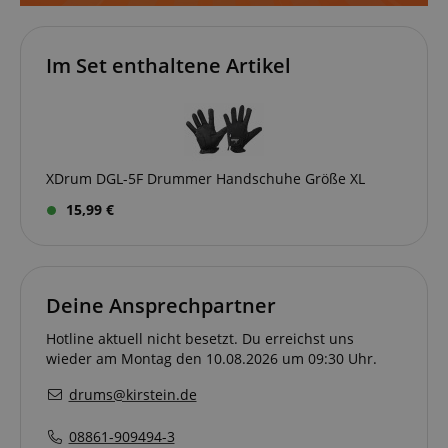
bei uns sicher zu machen und um Betrug zu
verhindern. Immer eingeschaltet.
Cookie
Anbieter / Domain
Im Set enthaltene Artikel
FPGSID
.kirstein.de
S
amazon-pay-connectedAuth
Amazon
www.kirstein.de
XDrum DGL-5F Drummer Handschuhe Größe XL
15,99 €
apay-session-set
Amazon.com Inc.
www.kirstein.de
Deine Ansprechpartner
Hotline aktuell nicht besetzt. Du erreichst uns
wieder am Montag den 10.08.2026 um 09:30 Uhr.
Google-
Datenschutzerklärung
drums@kirstein.de
08861-909494-3
CookieScriptConsent
CookieScript