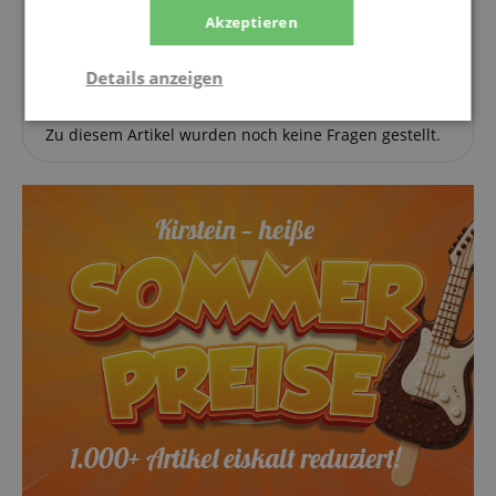
Akzeptieren
Stelle eine Frage
Details anzeigen
Notwendig
Statistik
Marketing
Zu diesem Artikel wurden noch keine Fragen gestellt.
Funktional
Notwendig
Statistik
Marketing
Funktional
Die durch diese Services gesammelten Daten
werden gebraucht, um die technische Performance
der Website zu gewährleisten, dir grundlegende
Einkaufs-Funktionen bereitzustellen, das Einkaufen