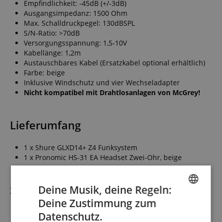
Empfindlichkeit: -45dB (+/-3dB)
Ausgangsimpedanz: 1500 Ohm
Max. Schalldruckpegel: 130dBSPL
S/N-Ratio: >70dB
Versorgungsspannung: 1,5-10V
Kabellänge: 1,2m
Austauschbares Kabel (Ersatzkabel optional erhältlich)
Farbe: beige
Inklusive Windschutz und vier Wechseladapter
Nicht kompatibel mit Drahtlosanlagen von McGrey!
Lieferumfang
1 x Shure GLXD14+ Z4 Funksystem
1 x Pronomic HS-31 EA Headset Zwei-Ohr, beige
Spezifikation
Deine Musik, deine Regeln:
Deine Zustimmung zum
ENGLISH
Datenschutz.
Artikelnummer
00094733
GERMAN