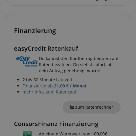
Funktional
Die durch diese Services gesammelten Daten
werden gebraucht, um die technische Performance
Finanzierung
der Website zu gewährleisten, dir grundlegende
Einkaufs-Funktionen bereitzustellen, das Einkaufen
bei uns sicher zu machen und um Betrug zu
verhindern. Immer eingeschaltet.
easyCredit Ratenkauf
Cookie
Anbieter / Domain
Du kannst den Kaufbetrag bequem auf
FPGSID
.kirstein.de
Raten bezahlen. Du siehst sofort, ob
dein Antrag genehmigt wurde.
S
2 bis 60 Monate Laufzeit
amazon-pay-connectedAuth
Amazon
Finanzieren ab
21,00 € / Monat
www.kirstein.de
mehr Infos zum Ratenkauf
zum Ratenrechner
apay-session-set
Amazon.com Inc.
www.kirstein.de
ConsorsFinanz Finanzierung
Ab einem Warenwert von 100,00€