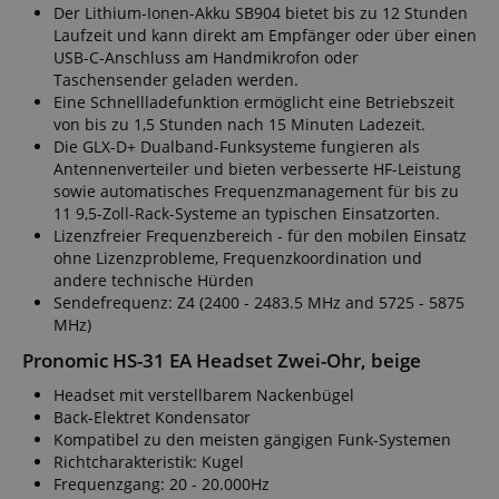
Der Lithium-Ionen-Akku SB904 bietet bis zu 12 Stunden
Laufzeit und kann direkt am Empfänger oder über einen
USB-C-Anschluss am Handmikrofon oder
Taschensender geladen werden.
Eine Schnellladefunktion ermöglicht eine Betriebszeit
von bis zu 1,5 Stunden nach 15 Minuten Ladezeit.
Die GLX-D+ Dualband-Funksysteme fungieren als
Antennenverteiler und bieten verbesserte HF-Leistung
sowie automatisches Frequenzmanagement für bis zu
11 9,5-Zoll-Rack-Systeme an typischen Einsatzorten.
Lizenzfreier Frequenzbereich - für den mobilen Einsatz
ohne Lizenzprobleme, Frequenzkoordination und
andere technische Hürden
Sendefrequenz: Z4 (2400 - 2483.5 MHz and 5725 - 5875
MHz)
Pronomic HS-31 EA Headset Zwei-Ohr, beige
Headset mit verstellbarem Nackenbügel
Back-Elektret Kondensator
Kompatibel zu den meisten gängigen Funk-Systemen
Richtcharakteristik: Kugel
Frequenzgang: 20 - 20.000Hz