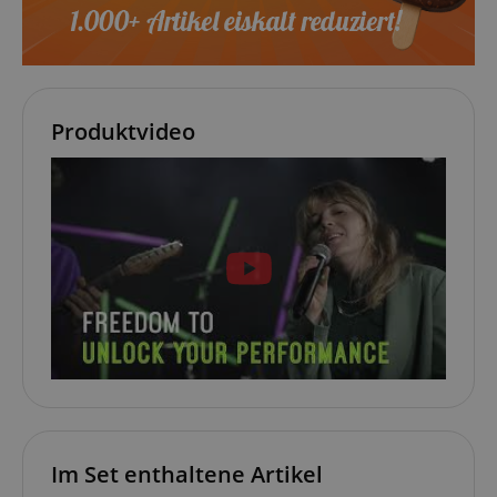
session-token
Amazon
.amazon.com
Produktvideo
language
www.kirstein.de
Im Set enthaltene Artikel
VISITOR_PRIVACY_METADATA