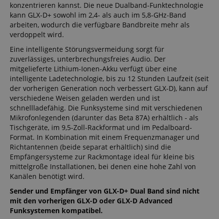
konzentrieren kannst. Die neue Dualband-Funktechnologie
kann GLX-D+ sowohl im 2,4- als auch im 5,8-GHz-Band
arbeiten, wodurch die verfügbare Bandbreite mehr als
verdoppelt wird.
Eine intelligente Störungsvermeidung sorgt für
zuverlässiges, unterbrechungsfreies Audio. Der
mitgelieferte Lithium-Ionen-Akku verfügt über eine
intelligente Ladetechnologie, bis zu 12 Stunden Laufzeit (seit
der vorherigen Generation noch verbessert GLX-D), kann auf
verschiedene Weisen geladen werden und ist
schnellladefähig. Die Funksysteme sind mit verschiedenen
Mikrofonlegenden (darunter das Beta 87A) erhältlich - als
Tischgeräte, im 9,5-Zoll-Rackformat und im Pedalboard-
Format. In Kombination mit einem Frequenzmanager und
Richtantennen (beide separat erhältlich) sind die
Empfängersysteme zur Rackmontage ideal für kleine bis
mittelgroße Installationen, bei denen eine hohe Zahl von
Kanälen benötigt wird.
Sender und Empfänger von GLX-D+ Dual Band sind nicht
mit den vorherigen GLX-D oder GLX-D Advanced
Funksystemen kompatibel.