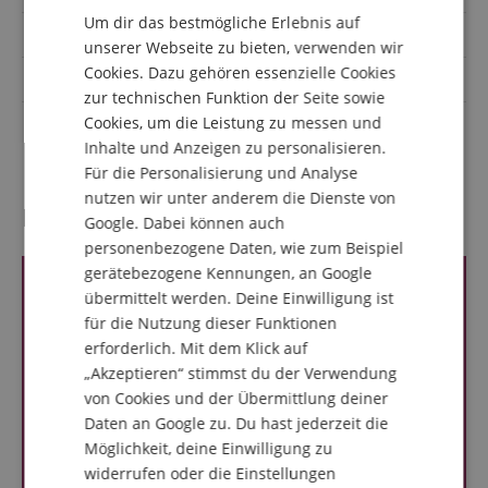
Um dir das bestmögliche Erlebnis auf
Farbe
Schwarz
DUTCH
unserer Webseite zu bieten, verwenden wir
Cookies. Dazu gehören essenzielle Cookies
FRENCH
Funk-Frequenzen
2.4 GHz & 5.8 GHz Dualband
zur technischen Funktion der Seite sowie
ITALIAN
Cookies, um die Leistung zu messen und
für Instrumente, mit
Drahtlossystem Sender
Bodypack
Inhalte und Anzeigen zu personalisieren.
SPANISH
Für die Personalisierung und Analyse
nutzen wir unter anderem die Dienste von
Kundenbewertungen
Google. Dabei können auch
personenbezogene Daten, wie zum Beispiel
gerätebezogene Kennungen, an Google
übermittelt werden. Deine Einwilligung ist
für die Nutzung dieser Funktionen
erforderlich. Mit dem Klick auf
„Akzeptieren“ stimmst du der Verwendung
von Cookies und der Übermittlung deiner
Daten an Google zu. Du hast jederzeit die
Möglichkeit, deine Einwilligung zu
widerrufen oder die Einstellungen