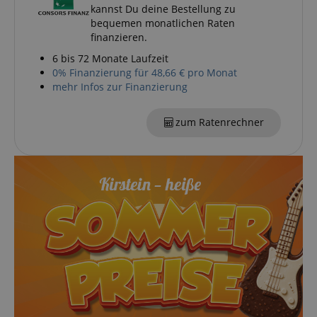
kannst Du deine Bestellung zu
bequemen monatlichen Raten
Google-
Datenschutzerklärung
finanzieren.
6 bis 72 Monate Laufzeit
0% Finanzierung für 48,66 € pro Monat
CookieScriptConsent
CookieScript
mehr Infos zur Finanzierung
.kirstein.de
zum Ratenrechner
session-id-apay
Amazon
.amazon.com
CrossDomainCookieScriptConsent_389
.crossdomain.cookie-
script.com
sid_key
www.kirstein.de