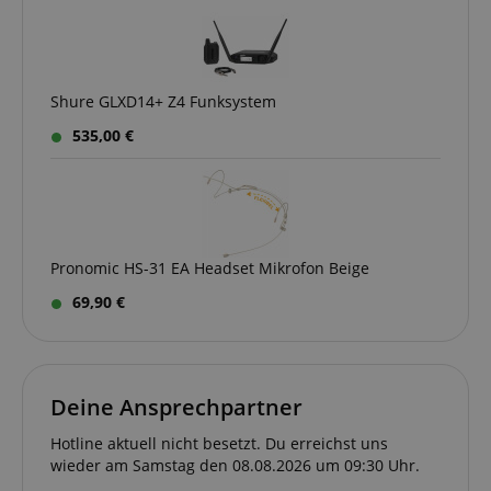
YouTube
.youtube.com
Shure GLXD14+ Z4 Funksystem
535,00 €
Pronomic HS-31 EA Headset Mikrofon Beige
69,90 €
Anbieter /
Cookie
Laufzeit
Beschreibung
Anbieter /
Domain
Cookie
Laufzeit
Beschreibung
Domain
Anbieter /
Cookie
Laufzeit
Beschreibun
_ga_05SB53N1CH
.kirstein.de
1 Jahr 1
This cookie is use
Deine Ansprechpartner
Domain
Monat
by Google
xp
reco.kirstein.de
1 Jahr
Dieses Cookie die
Analytics to persis
zur Optimierung
_fbp
2
Wird von Fa
Meta Platform
Hotline aktuell nicht besetzt. Du erreichst uns
session state.
der
Monate
verwendet, u
Inc.
wieder am Samstag den 08.08.2026 um 09:30 Uhr.
Nutzererfahrung,
4
Reihe von
.kirstein.de
cdv
reco.kirstein.de
1 Jahr
Dieses Cookie
indem
Wochen
Werbeproduk