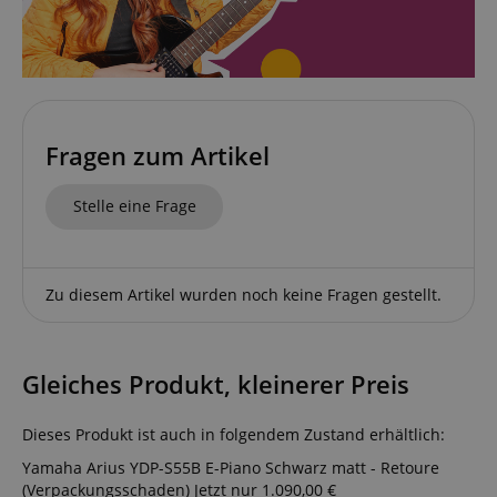
das von Micr
Corporation
Bing Ads ver
.kirstein.de
wird und ein 
Cookie ist. Es
ermöglicht un
einem Benutz
Kontakt zu tr
zuvor unsere
besucht hat.
Fragen zum Artikel
Stelle eine Frage
Zu diesem Artikel wurden noch keine Fragen gestellt.
Gleiches Produkt, kleinerer Preis
Dieses Produkt ist auch in folgendem Zustand erhältlich:
Yamaha Arius YDP-S55B E-Piano Schwarz matt - Retoure
(Verpackungsschaden)
Jetzt nur 1.090,00 €