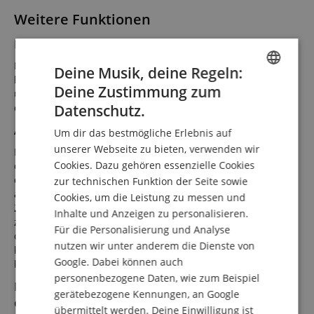
Weitere Funktionen
Begrenzung der maximalen Lautstärke
Mit einer neuen Funktion für die Lautstärkenbegrenzung
Deine Musik, deine Regeln:
können Sie eine festgelegte Maximal-Lautstärke bestimmen,
Deine Zustimmung zum
um Ihr Gehör vor einem überhöhten Lautstärke-Pegel über
ENGLISH
die Lautsprecher oder den Kopfhörern zu schützen.
Datenschutz.
GERMAN
Aufnahme und Wiedergabe ihrer Performances
Um dir das bestmögliche Erlebnis auf
DUTCH
unserer Webseite zu bieten, verwenden wir
Das YDP-S55 verfügt über leistungsstarke Funktionen, mit
Cookies. Dazu gehören essenzielle Cookies
denen Sie Ihre Performances aufnehmen und überprüfen
FRENCH
oder einen Part mit nur einer Hand aufnehmen und den
zur technischen Funktion der Seite sowie
ITALIAN
anderen üben können, während Sie den ersten mithören.
Cookies, um die Leistung zu messen und
Zusätzlich können Sie zwei Spuren separat aufnehmen -
Inhalte und Anzeigen zu personalisieren.
SPANISH
zum Beispiel die eine der linken und der rechten Hand -
Für die Personalisierung und Analyse
oder zwei verschiedene Klänge nacheinander, um so einen
nutzen wir unter anderem die Dienste von
kompletten Song und ein komplettes Arrangement zu
Google. Dabei können auch
kreieren.
personenbezogene Daten, wie zum Beispiel
Mit einem Partner zusammenspielen - in
gerätebezogene Kennungen, an Google
derselben Oktavlage
übermittelt werden. Deine Einwilligung ist