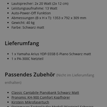
Lautsprecher: 2x 20 Watt (2x 12 cm)
Leistungsaufnahme: 13 Watt
Auto-Power-Off Funktion
Abmessungen (B x H x T): 1353 x 792 x 309 mm
Gewicht: 40 kg
Farbe: Schwarz matt
CrossDomainCookieScriptConsent_389
.crossdomain.cookie-
script.com
sid_key
www.kirstein.de
Lieferumfang
1 x Yamaha Arius YDP-S55B E-Piano Schwarz matt
1 x PA-300C Netzteil
session-token
Amazon
.amazon.com
Passendes Zubehör
(Nicht im Lieferumfang
language
www.kirstein.de
enthalten)
Classic Cantabile Pianobank Schwarz Matt
Pronomic KH-900 Comfort Kopfhörer
Kirstein Mikrofasertuch
Steinmayer Tastenläufer Modell "Kirstein" Schwarz