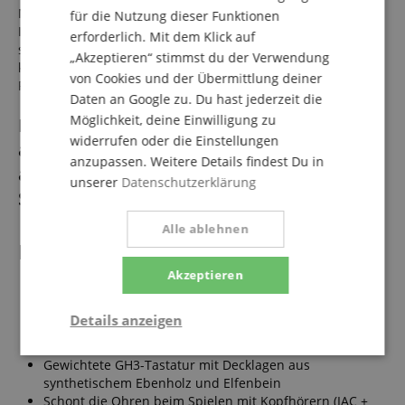
Mit dieser Funktion haben Sie zwei Tastaturen in einem
für die Nutzung dieser Funktionen
Instrument, sodass zwei Spieler Seite an Seite mit dem
erforderlich. Mit dem Klick auf
selben Klavierklang und im selben Oktavbereich musizieren
„Akzeptieren“ stimmst du der Verwendung
können. Das ist besonders nützlich, wenn Sie mit einem
von Cookies und der Übermittlung deiner
Partner gemeinsam lernen oder üben.
Daten an Google zu. Du hast jederzeit die
Möglichkeit, deine Einwilligung zu
Mit dem Yamaha CFX-Konzertflügelklang
widerrufen oder die Einstellungen
als integrierte Klangfarbe erleben Sie ein
anzupassen. Weitere Details findest Du in
auserlesenes und ausdrucksstarkes
unserer
Datenschutzerklärung
Spielgefühl mit der GH3-Tastatur!
Alle ablehnen
Features
Akzeptieren
Flügelklang, präzise gesampelt von Yamahas Flaggschiff
CFX Konzertflügel
Details anzeigen
10 Klänge, 353 Songs
Neues Virtual Resonance Modeling Lite (VRM Lite)
Notwendig
Statistik
Marketing
Gewichtete GH3-Tastatur mit Decklagen aus
synthetischem Ebenholz und Elfenbein
Schont die Ohren beim Spielen mit Kopfhörern (IAC +