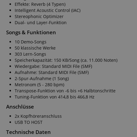
www.kirstein.de
Effekte: Reverb (4 Typen)
Intelligent Acoustic Control (IAC)
Stereophonic Optimizer
Dual- und Layer-Funktion
apay-session-set
Amazon.com Inc.
Songs & Funktionen
www.kirstein.de
10 Demo-Songs
50 klassische Werke
303 Lern-Songs
Speicherkapazität: 150 KB/Song (ca. 11.000 Noten)
Google-
Wiedergabe: Standard MIDI File (SMF)
Datenschutzerklärung
Aufnahme: Standard MIDI File (SMF)
2-Spur-Aufnahme (1 Song)
Metronom (5 - 280 bpm)
CookieScriptConsent
CookieScript
.kirstein.de
Transpose-Funktion von -6 bis +6 Halbtonschritte
Tuning-Funktion von 414,8 bis 466,8 Hz
Anschlüsse
2x Kopfhöreranschluss
USB TO HOST
Technische Daten
session-id-apay
Amazon
.amazon.com