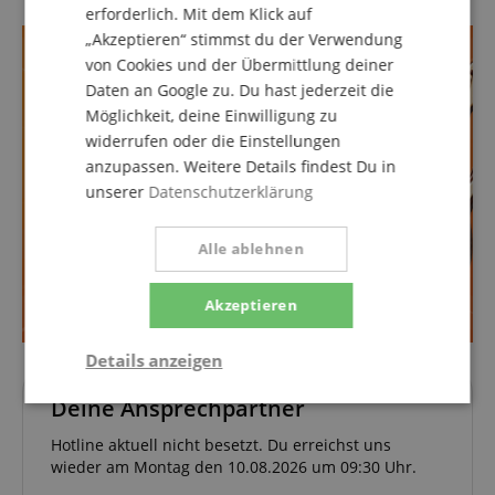
erforderlich. Mit dem Klick auf
„Akzeptieren“ stimmst du der Verwendung
von Cookies und der Übermittlung deiner
Daten an Google zu. Du hast jederzeit die
Möglichkeit, deine Einwilligung zu
widerrufen oder die Einstellungen
anzupassen. Weitere Details findest Du in
unserer
Datenschutzerklärung
Alle ablehnen
Akzeptieren
Details anzeigen
Deine Ansprechpartner
Notwendig
Statistik
Marketing
Hotline aktuell nicht besetzt. Du erreichst uns
wieder am Montag den 10.08.2026 um 09:30 Uhr.
Funktional