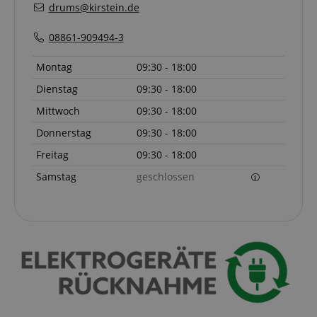
drums@kirstein.de
08861-909494-3
Montag
09:30 - 18:00
Dienstag
09:30 - 18:00
Notwendig
Statistik
Marketing
Mittwoch
09:30 - 18:00
Funktional
Donnerstag
09:30 - 18:00
Die durch diese Services gesammelten Daten
Freitag
09:30 - 18:00
werden gebraucht, um die technische Performance
der Website zu gewährleisten, dir grundlegende
Samstag
geschlossen
Einkaufs-Funktionen bereitzustellen, das Einkaufen
bei uns sicher zu machen und um Betrug zu
verhindern. Immer eingeschaltet.
Cookie
Anbieter / Domain
FPGSID
.kirstein.de
S
amazon-pay-connectedAuth
Amazon
www.kirstein.de