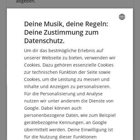
abgeben.
Deine Musik, deine Regeln:
Deine Zustimmung zum
Absolut empfehlenswert
ENGLISH
Datenschutz.
Bewertung von
Bernhard
vom 07.03.2015
GERMAN
verifizierter Kauf
Um dir das bestmögliche Erlebnis auf
DUTCH
Ich war erstaunt, was so ein Ring ausmachen kann:
unserer Webseite zu bieten, verwenden wir
Töne klingen jetzt viel weicher und gleichzeitig satter
Cookies. Dazu gehören essenzielle Cookies
FRENCH
zur technischen Funktion der Seite sowie
ITALIAN
Cookies, um die Leistung zu messen und
Inhalte und Anzeigen zu personalisieren.
SPANISH
Fragen zum Artikel
Für die Personalisierung und Analyse
nutzen wir unter anderem die Dienste von
Google. Dabei können auch
Stelle eine Frage
personenbezogene Daten, wie zum Beispiel
gerätebezogene Kennungen, an Google
übermittelt werden. Deine Einwilligung ist
Zu diesem Artikel wurden noch keine Fragen gestellt.
für die Nutzung dieser Funktionen