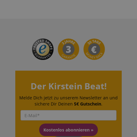
apay-session-set
Amazon.com Inc.
www.kirstein.de
Google-
Datenschutzerklärung
CookieScriptConsent
CookieScript
.kirstein.de
Der Kirstein Beat!
Melde Dich jetzt zu unserem Newsletter an und
sichere Dir Deinen
5€ Gutschein
.
session-id-apay
Amazon
.amazon.com
Kostenlos abonnieren »