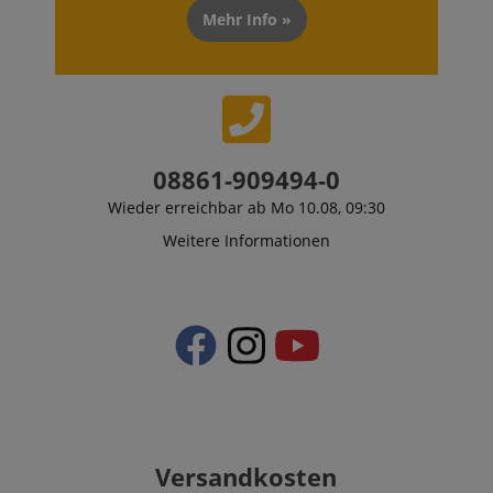
Mehr Info »
CrossDomainCookieScriptConsent_389
.crossdomain.cookie-
script.com
sid_key
www.kirstein.de
08861-909494-0
Wieder erreichbar ab Mo 10.08, 09:30
Weitere Informationen
session-token
Amazon
.amazon.com
language
www.kirstein.de
Versandkosten