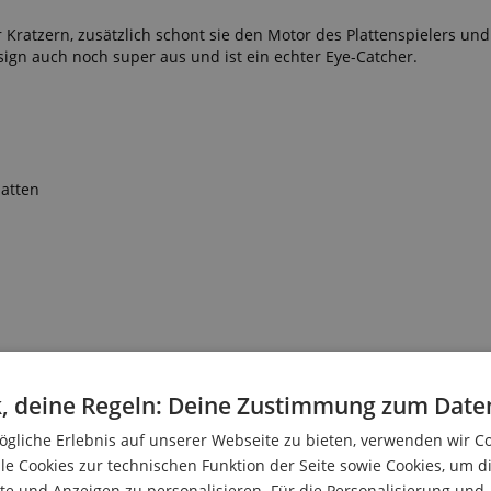
Kratzern, zusätzlich schont sie den Motor des Plattenspielers und 
sign auch noch super aus und ist ein echter Eye-Catcher.
latten
, deine Regeln: Deine Zustimmung zum Date
gliche Erlebnis auf unserer Webseite zu bieten, verwenden wir C
le Cookies zur technischen Funktion der Seite sowie Cookies, um d
e und Anzeigen zu personalisieren. Für die Personalisierung und