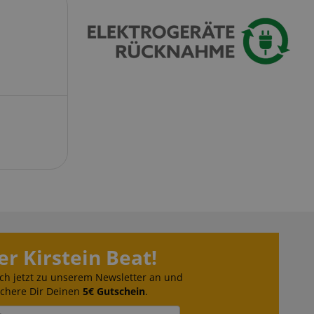
serve user session
.
azon Pay verbunden
thentifizierungs-
 sicher zu
azon Pay gesetzt.
om Server
en zu Aktivitäten
ichern, sodass
 weitermachen
iten des Servers
ookie-Script.com-
 für Besucher-
er Kirstein Beat!
s Cookie-Banner von
ordnungsgemäß
ch jetzt zu unserem Newsletter an und
ichere Dir Deinen
5€ Gutschein
.
erwaltung der
site, insbesondere