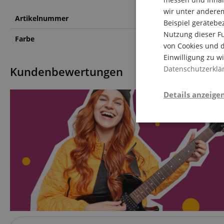
wir unter andere
Artikelnummer
00084195
Beispiel gerätebe
Nutzung dieser Fu
Farbe
Schwarz
von Cookies und d
Einwilligung zu w
Kundenbewertungen
Datenschutzerklä
Details anzeige
Notwendi
Die durch diese Serv
dir grundlegende Ein