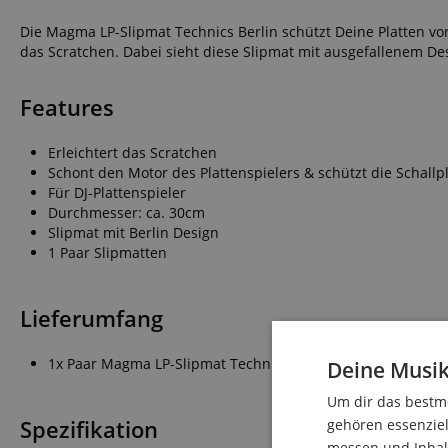
Die Magma LP-Slipmat Technics Berlin schützt Deine Platten vor 
das Scratchen. Dabei sieht diese Slipmat mit ausgefallenem De
Features
Erleichtert das Scratchen
Schont den Motor des Plattenspielers & schützt die Schallp
Für DJ-Plattenspieler
Durchmesser: ca. 30cm
Slipmat mit Berlin Design
1 Paar Slipmatten
Lieferumfang
1x Paar Magma LP-Slipmat Technics Berlin
Deine Musik
Um dir das bestmö
Spezifikation
gehören essenziel
messen und Inhalt