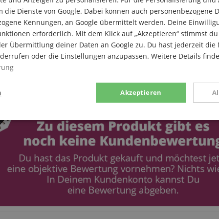
m die Dienste von Google. Dabei können auch personenbezogene D
zogene Kennungen, an Google übermittelt werden. Deine Einwilligun
nktionen erforderlich. Mit dem Klick auf „Akzeptieren“ stimmst 
er Übermittlung deiner Daten an Google zu. Du hast jederzeit die 
iderrufen oder die Einstellungen anzupassen. Weitere Details find
rung
n
Akzeptieren
A
g
Statistik
Marketing
Notwendig
Statistik
Marketing
Funktional
ices gesammelten Daten werden gebraucht, um die technische Performance der Website
kaufs-Funktionen bereitzustellen, das Einkaufen bei uns sicher zu machen und um Bet