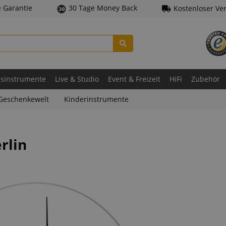
e Garantie
30 Tage Money Back
Kostenloser Ve
asinstrumente
Live & Studio
Event & Freizeit
HiFi
Zubehör
Geschenkewelt
Kinderinstrumente
rlin