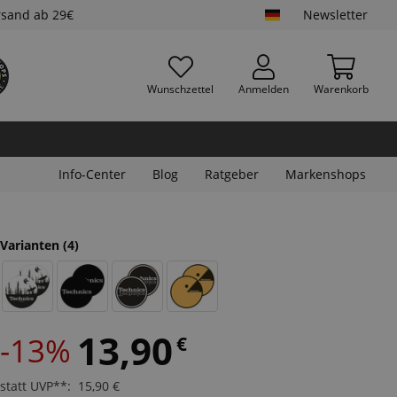
rsand ab 29€
Newsletter
Wunschzettel
Anmelden
Warenkorb
Info-Center
Blog
Ratgeber
Markenshops
Varianten
(4)
13,90
-13%
€
statt UVP**
:
15,90
€