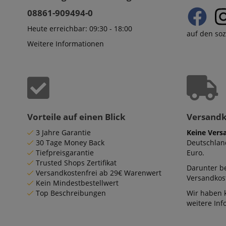
08861-909494-0
Heute erreichbar: 09:30 - 18:00
CrossDomainCookie
auf den so
Weitere Informationen
sid_key
session-token
language
Vorteile auf einen Blick
Versand
3 Jahre Garantie
Keine Vers
30 Tage Money Back
Deutschlan
Tiefpreisgarantie
Euro.
Trusted Shops Zertifikat
Darunter be
Versandkostenfrei ab 29€ Warenwert
Versandkos
Kein Mindestbestellwert
VISITOR_PRIVACY_
Top Beschreibungen
Wir haben 
weitere In