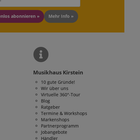
em
sicheres und
is zu gewährleisten.
enlos abonnieren »
Mehr Info »
ndet, um den
über
halten.
ufrechterhaltung
ersitzung durch
 Arten von Cookies,
Musikhaus Kirstein
knüpft sind. Im
lierterer Blick auf
 bestimmten
10 gute Gründe!
 meisten Fällen
Wir über uns
lich zum Speichern
verwendet, um
Virtuelle 360°-Tour
 der gespeicherten
Blog
Die hier angegebene
Ratgeber
 dieser Verwendung.
Termine & Workshops
peicherung der
Markenshops
 des Nutzers für
Partnerprogramm
bsite. Es erfasst
Jobangebote
ng des Besuchers in
Händler