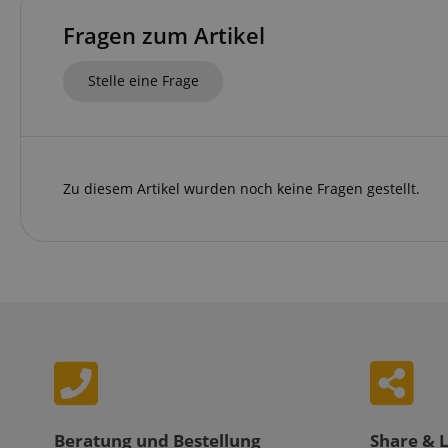
Immer eingeschaltet.
Fragen zum Artikel
Cookie
FPGSID
Stelle eine Frage
amazon-pay-conne
Zu diesem Artikel wurden noch keine Fragen gestellt.
apay-session-set
CookieScriptConse
session-id-apay
Beratung und Bestellung
Share & 