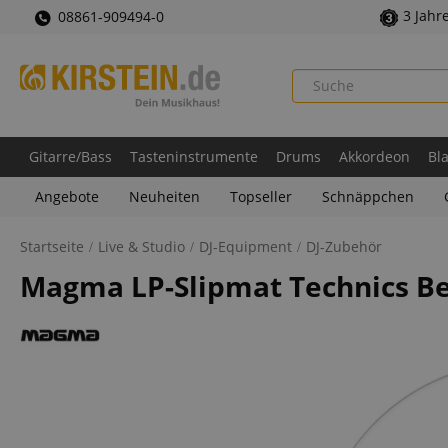
3 Jahr
08861-909494-0
Gitarre/Bass
Tasteninstrumente
Drums
Akkordeon
Bl
Angebote
Neuheiten
Topseller
Schnäppchen
Startseite
Live & Studio
DJ-Equipment
DJ-Zubehör
Magma LP-Slipmat Technics Be