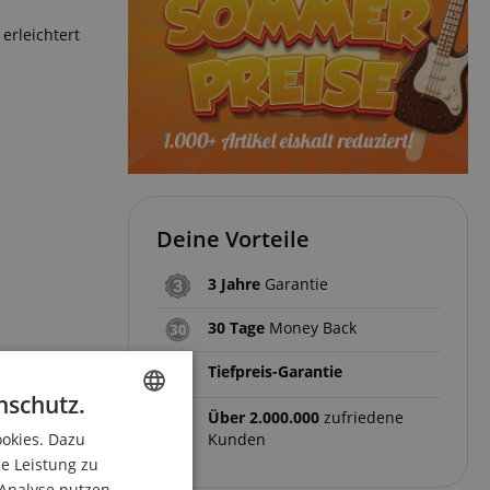
erleichtert
Deine Vorteile
3 Jahre
Garantie
30 Tage
Money Back
Tiefpreis-Garantie
nschutz.
Über 2.000.000
zufriedene
ookies. Dazu
ENGLISH
Kunden
ie Leistung zu
GERMAN
 Analyse nutzen