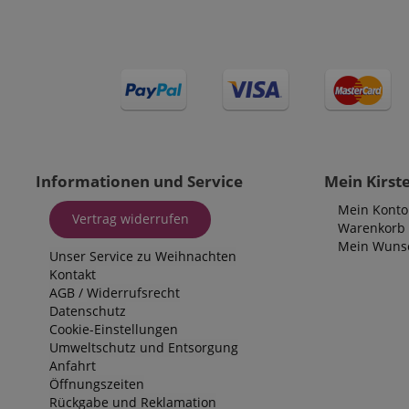
Cookie
Cookie
Cookie
_ga_05SB53N1CH
_fbp
xp
Informationen und Service
Mein Kirst
cdv
Mein Konto
aHistoryArticles
Vertrag widerrufen
scarab.profile
Warenkorb
Mein Wunsc
_ga
Unser Service zu Weihnachten
session-id
Kontakt
MUID
AGB
/
Widerrufsrecht
Datenschutz
scarab.mayAdd
Cookie-Einstellungen
Umweltschutz und Entsorgung
Anfahrt
scarab.visitor
s
Öffnungszeiten
session-id-time
Rückgabe und Reklamation