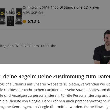
Omnitronic XMT-1400 DJ Standalone CD-Player
MP3 USB Set
812
€
reitag den 07.08.2026 um 09:30 Uhr.
, deine Regeln: Deine Zustimmung zum Date
gliche Erlebnis auf unserer Webseite zu bieten, verwenden wir C
le Cookies zur technischen Funktion der Seite sowie Cookies, um d
e und Anzeigen zu personalisieren. Für die Personalisierung und
m die Dienste von Google. Dabei können auch personenbezogene D
ch ist. Gerade Bars, Kneipen oder auch kleine Clubs müssen mit i
zogene Kennungen, an Google übermittelt werden. Deine Einwilligun
onic setzen an diesem Punkt an. Sie bieten auf kleiner Fläche a