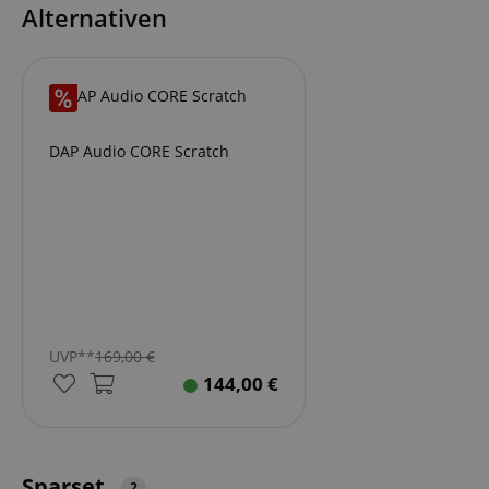
Alternativen
DAP Audio CORE Scratch
UVP**
169,00
€
144,00
€
Sparset
2