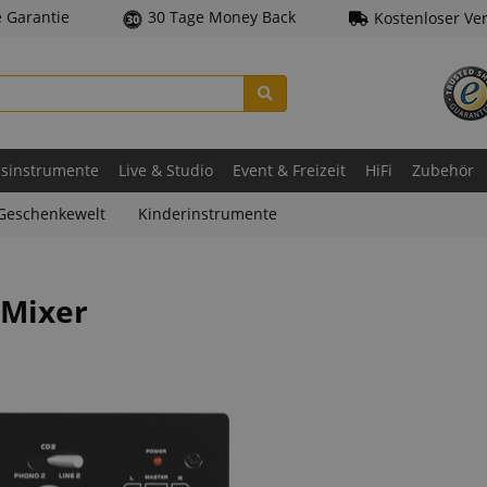
e Garantie
30 Tage Money Back
Kostenloser Ve
asinstrumente
Live & Studio
Event & Freizeit
HiFi
Zubehör
Geschenkewelt
Kinderinstrumente
-Mixer