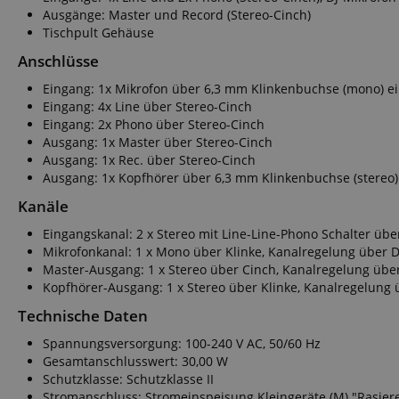
FPGSID
Ausgänge: Master und Record (Stereo-Cinch)
Tischpult Gehäuse
Anschlüsse
amazon-pay-conne
Eingang: 1x Mikrofon über 6,3 mm Klinkenbuchse (mono) e
Eingang: 4x Line über Stereo-Cinch
Eingang: 2x Phono über Stereo-Cinch
apay-session-set
Ausgang: 1x Master über Stereo-Cinch
Ausgang: 1x Rec. über Stereo-Cinch
Ausgang: 1x Kopfhörer über 6,3 mm Klinkenbuchse (stereo)
Kanäle
Eingangskanal: 2 x Stereo mit Line-Line-Phono Schalter übe
CookieScriptConse
Mikrofonkanal: 1 x Mono über Klinke, Kanalregelung über 
Master-Ausgang: 1 x Stereo über Cinch, Kanalregelung übe
Kopfhörer-Ausgang: 1 x Stereo über Klinke, Kanalregelung 
Technische Daten
session-id-apay
Spannungsversorgung: 100-240 V AC, 50/60 Hz
Gesamtanschlusswert: 30,00 W
Schutzklasse: Schutzklasse II
Stromanschluss: Stromeinspeisung Kleingeräte (M) "Rasiere