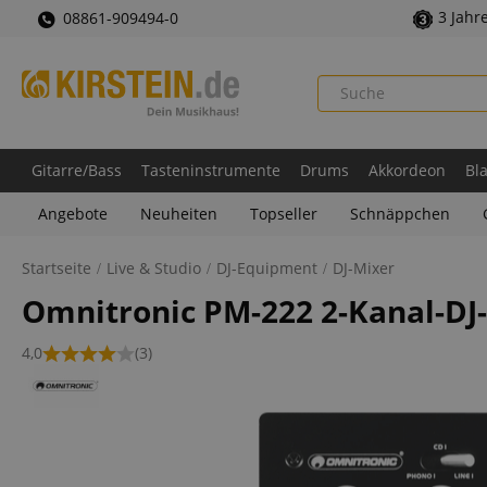
3 Jahr
08861-909494-0
Gitarre/Bass
Tasteninstrumente
Drums
Akkordeon
Bl
Angebote
Neuheiten
Topseller
Schnäppchen
Startseite
Live & Studio
DJ-Equipment
DJ-Mixer
Omnitronic PM-222 2-Kanal-DJ
4,0
(3)