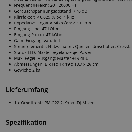
CrossDomainCookie
Frequenzbereich: 20 - 20000 Hz
Geräuschspannungsabstand: >70 dB
sid_key
Klirrfaktor: < 0,025 % bei 1 kHz
Impedanz: Eingang Mikrofon: 47 kOhm
Eingang Line: 47 kOhm
session-token
Eingang Phono: 47 kOhm
Gain: Eingang: variabel
Steuerelemente: Netzschalter, Quellen-Umschalter, Crossf
language
Status LED: Masterpegelanzeige, Power
Max. Pegel: Ausgang: Master +19 dBu
Abmessungen (B x H x T): 19 x 13,7 x 26 cm
Gewicht: 2 kg
Lieferumfang
VISITOR_PRIVACY_
1 x Omnitronic PM-222 2-Kanal-DJ-Mixer
Spezifikation