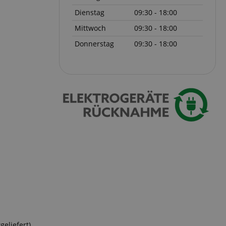
serve user session
Dienstag
09:30 - 18:00
.
Mittwoch
09:30 - 18:00
azon Pay verbunden
Donnerstag
09:30 - 18:00
thentifizierungs-
 sicher zu
azon Pay gesetzt.
om Server
en zu Aktivitäten
ichern, sodass
 weitermachen
iten des Servers
ookie-Script.com-
 für Besucher-
s Cookie-Banner von
ordnungsgemäß
erwaltung der
site, insbesondere
em
sicheres und
is zu gewährleisten.
eliefert)