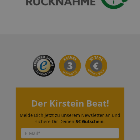
www.kirstein.de
apay-session-set
Amazon.com Inc.
www.kirstein.de
Google-
Datenschutzerklärung
CookieScriptConsent
CookieScript
.kirstein.de
Der Kirstein Beat!
Melde Dich jetzt zu unserem Newsletter an und
sichere Dir Deinen
5€ Gutschein
.
session-id-apay
Amazon
.amazon.com