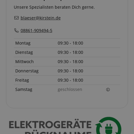
Funktional
Unsere Spezialisten beraten Dich gerne.
blaeser@kirstein.de
08861-909494-5
Montag
09:30 - 18:00
Notwendig
Statistik
Marketing
Dienstag
09:30 - 18:00
Funktional
Mittwoch
09:30 - 18:00
Die durch diese Services gesammelten Daten
Donnerstag
09:30 - 18:00
werden gebraucht, um die technische Performance
der Website zu gewährleisten, dir grundlegende
Freitag
09:30 - 18:00
Einkaufs-Funktionen bereitzustellen, das Einkaufen
bei uns sicher zu machen und um Betrug zu
Samstag
geschlossen
verhindern. Immer eingeschaltet.
Cookie
Anbieter / Domain
FPGSID
.kirstein.de
S
amazon-pay-connectedAuth
Amazon