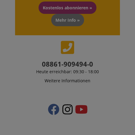
Kostenlos abonnieren »
Mehr Info »
CrossDomainCookieScriptConsent_389
.crossdomain.cookie-
script.com
sid_key
www.kirstein.de
08861-909494-0
Heute erreichbar: 09:30 - 18:00
session-token
Amazon
.amazon.com
Weitere Informationen
language
www.kirstein.de