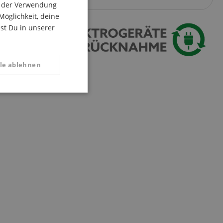
du der Verwendung
ITALIAN
Möglichkeit, deine
est Du in unserer
SPANISH
lle ablehnen
Funktional
 zu gewährleisten,
rug zu verhindern.