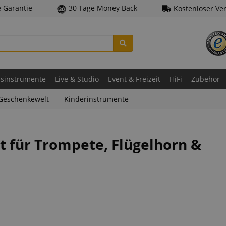
e Garantie
30 Tage Money Back
Kostenloser Ve
asinstrumente
Live & Studio
Event & Freizeit
HiFi
Zubehör
Geschenkewelt
Kinderinstrumente
t für Trompete, Flügelhorn &