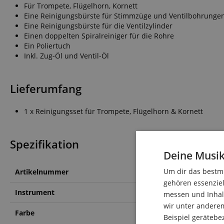
Für Trompete, Flügelhorn, Kornett
Eine Reinigungsbürste für Stimmzüge und Ventilbohrunge
Eine Reinigungsbürste für die Ventilzylinder
Einen doppelten Spiralreiniger für die Rohre
Ein Poliertuch
Inkl. Zug-Öl und Ventil-Öl
Lieferumfang
1 x Reinigungsset für Trompete, Flügelhorn & Kornett
Spezifikation
Deine Musik
Um dir das bestmö
Artikelnummer
00021843
gehören essenziel
Instrument
Flügelhorn, Kornett, Tr
messen und Inhalt
wir unter andere
Farbe
-
Beispiel gerätebe