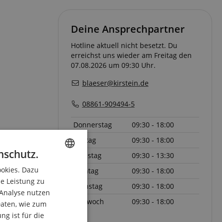
Deine Ansprechpartner
Hotline aktuell nicht besetzt. Du
erreichst uns wieder am Freitag den
07.08.2026 um 09:30 Uhr.
blaeser@kirstein.de
08861-909494-5
Donnerstag
09:30 - 18:00
Freitag
09:30 - 18:00
nschutz.
Samstag
09:30 - 13:30
ookies. Dazu
ENGLISH
Montag
09:30 - 18:00
ie Leistung zu
Dienstag
09:30 - 18:00
GERMAN
 Analyse nutzen
Mittwoch
09:30 - 18:00
DUTCH
aten, wie zum
g ist für die
FRENCH