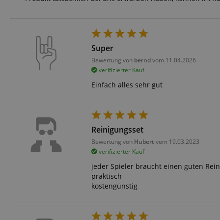
CrossDomainCookie
sid_key
Super
session-token
Bewertung von
bernd
vom 11.04.2026
verifizierter Kauf
language
Einfach alles sehr gut
Reinigungsset
Bewertung von
Hubert
vom 19.03.2023
verifizierter Kauf
VISITOR_PRIVACY_
jeder Spieler braucht einen guten Rei
praktisch
kostengünstig