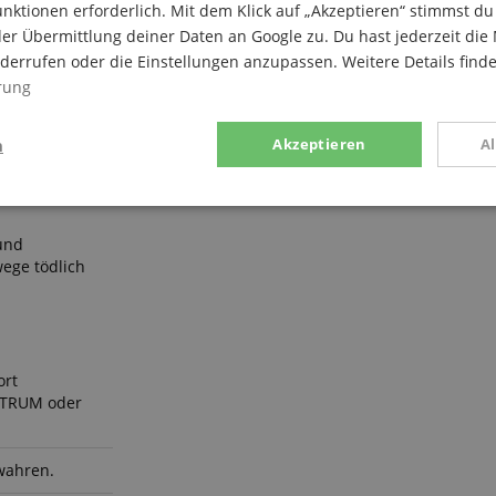
nktionen erforderlich. Mit dem Klick auf „Akzeptieren“ stimmst 
er Übermittlung deiner Daten an Google zu. Du hast jederzeit die 
iderrufen oder die Einstellungen anzupassen. Weitere Details find
rung
n
Akzeptieren
A
g
Statistik
Marketing
und
ege tödlich
Notwendig
Statistik
Marketing
Funktional
ort
TRUM oder
ices gesammelten Daten werden gebraucht, um die technische Performance der Website
kaufs-Funktionen bereitzustellen, das Einkaufen bei uns sicher zu machen und um Bet
wahren.
Anbieter / Domain
Laufzeit
Beschreibung