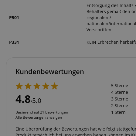
FPGSID
Entsorgung des Inhalts 
Behälters gemäß den ört
P501
regionalen /
nationalen/internationa
amazon-pay-conne
Vorschriften.
P331
KEIN Erbrechen herbeif
apay-session-set
Kundenbewertungen
CookieScriptConse
5 Sterne
4 Sterne
4.8
3 Sterne
5.0
/
2 Sterne
session-id-apay
1 Stern
Basierend auf 21 Bewertungen
Alle Bewertungen anzeigen
Eine Überprüfung der Bewertungen hat wie folgt stattgef
Produkt tatsächlich bei uns erworben haben, können im K