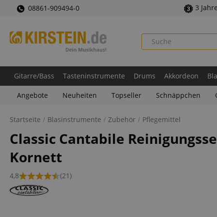
3 Jahr
08861-909494-0
Gitarre/Bass
Tasteninstrumente
Drums
Akkordeon
Bl
Angebote
Neuheiten
Topseller
Schnäppchen
Startseite
Blasinstrumente
Zubehör
Pflegemittel
Classic Cantabile Reinigungsse
Kornett
4,8
(21)