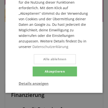
für die Nutzung dieser Funktionen
erforderlich. Mit dem Klick auf
„Akzeptieren“ stimmst du der Verwendung
von Cookies und der Übermittlung deiner
Daten an Google zu. Du hast jederzeit die
Möglichkeit, deine Einwilligung zu
widerrufen oder die Einstellungen
Fragen zum Artikel
anzupassen. Weitere Details findest Du in
unserer
Datenschutzerklärung
Stelle eine Frage
Alle ablehnen
Zu diesem Artikel wurden noch keine Fragen gestellt.
Akzeptieren
Details anzeigen
Finanzierung
Notwendig
Statistik
Marketing