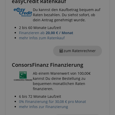
easyCredit Ratenkauf
Funktional
Du kannst den Kaufbetrag bequem auf
Raten bezahlen. Du siehst sofort, ob
dein Antrag genehmigt wurde.
2 bis 60 Monate Laufzeit
Finanzieren ab
20,00 € / Monat
mehr Infos zum Ratenkauf
Notwendig
Statistik
Marketing
Funktional
zum Ratenrechner
Die durch diese Services gesammelten Daten
werden gebraucht, um die technische Performance
ConsorsFinanz Finanzierung
der Website zu gewährleisten, dir grundlegende
Einkaufs-Funktionen bereitzustellen, das Einkaufen
Ab einem Warenwert von 100,00€
bei uns sicher zu machen und um Betrug zu
verhindern. Immer eingeschaltet.
kannst Du deine Bestellung zu
bequemen monatlichen Raten
Cookie
Anbieter / Domain
finanzieren.
FPGSID
.kirstein.de
6 bis 72 Monate Laufzeit
0% Finanzierung für 30,08 € pro Monat
S
mehr Infos zur Finanzierung
amazon-pay-connectedAuth
Amazon
www.kirstein.de