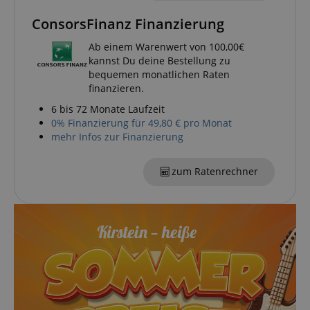
bei uns sicher zu machen und um Betrug zu
verhindern. Immer eingeschaltet.
ConsorsFinanz Finanzierung
Cookie
Anbieter / Domain
Ab einem Warenwert von 100,00€
FPGSID
.kirstein.de
kannst Du deine Bestellung zu
bequemen monatlichen Raten
S
finanzieren.
amazon-pay-connectedAuth
Amazon
6 bis 72 Monate Laufzeit
www.kirstein.de
0% Finanzierung für 49,80 € pro Monat
mehr Infos zur Finanzierung
zum Ratenrechner
apay-session-set
Amazon.com Inc.
www.kirstein.de
Google-
Datenschutzerklärung
CookieScriptConsent
CookieScript