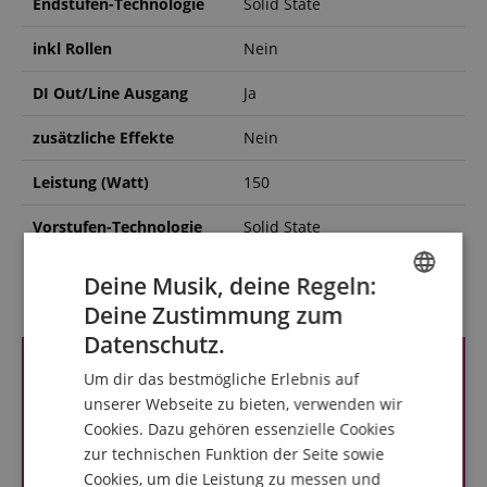
Endstufen-Technologie
Solid State
inkl Rollen
Nein
DI Out/Line Ausgang
Ja
zusätzliche Effekte
Nein
Leistung (Watt)
150
Vorstufen-Technologie
Solid State
Deine Musik, deine Regeln:
Kundenbewertungen
Deine Zustimmung zum
ENGLISH
Datenschutz.
GERMAN
Um dir das bestmögliche Erlebnis auf
DUTCH
unserer Webseite zu bieten, verwenden wir
Cookies. Dazu gehören essenzielle Cookies
FRENCH
zur technischen Funktion der Seite sowie
ITALIAN
Cookies, um die Leistung zu messen und