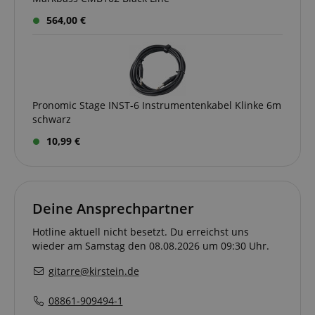
564,00 €
language
www.kirstein.de
Pronomic Stage INST-6 Instrumentenkabel Klinke 6m
schwarz
10,99 €
Deine Ansprechpartner
VISITOR_PRIVACY_METADATA
Hotline aktuell nicht besetzt. Du erreichst uns
YouTube
.youtube.com
wieder am Samstag den 08.08.2026 um 09:30 Uhr.
gitarre@kirstein.de
08861-909494-1