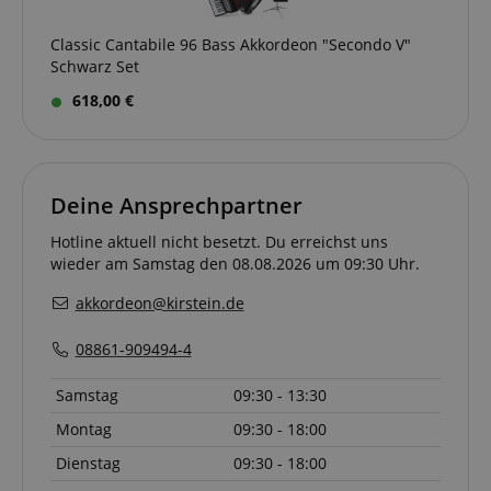
problemlos dort
Aktivitäten a
Besucher eine
weitermachen
Website. Die
Website nutzen
können, wo sie au
können zur A
Classic Cantabile 96 Bass Akkordeon "Secondo V"
und hilft bei der
den Seiten des
und Berichte
Erstellung eines
Servers aufgehört
Schwarz Set
an Dritte ges
Analyseberichts
haben.
werden.
über die
618,00 €
Funktionsweise
sid
www.kirstein.de
Session
Dies ist ein s
der Website. Die
gebräuchlich
erhobenen Daten
Cookie-Name
einschließlich der
wenn er als
Zahlbesucher, der
Sitzungscook
Quelle, aus der si
gefunden wir
stammen, und die
Deine Ansprechpartner
wahrscheinlic
besuchten Seiten
Verwaltung d
in anonymer
Sitzungsstatu
Hotline aktuell nicht besetzt. Du erreichst uns
Form.
verwendet.
wieder am Samstag den 08.08.2026 um 09:30 Uhr.
__Secure-
.youtube.com
5
ROLLOUT_TOKEN
Monate
akkordeon@kirstein.de
4
Wochen
08861-909494-4
FPID
.kirstein.de
1 Jahr 1
Dieses Cooki
Monat
verwendet, 
Benutzerverh
Samstag
09:30 - 13:30
und Präferen
verfolgen, u
Montag
09:30 - 18:00
personalisier
Erfahrung zu 
Dienstag
09:30 - 18:00
_gcl_au
2
Wird von Go
Google LLC