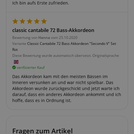
Ich bin aufs Erste zufrieden.
Notwendig
Statistik
Marketing
Funktional
classic cantabile 72 Bass-Akkordeon
Die durch diese Services gesammelten Daten
Bewertung von
Hanna
vom 25.10.2020
werden gebraucht, um die technische Performance
der Website zu gewährleisten, dir grundlegende
Variante
Classic Cantabile 72 Bass Akkordeon "Secondo V" Set
Einkaufs-Funktionen bereitzustellen, das Einkaufen
Rot
bei uns sicher zu machen und um Betrug zu
Diese Bewertung wurde automatisch übersetzt. Originalsprache
verhindern. Immer eingeschaltet.
Cookie
Anbieter / Domain
verifizierter Kauf
FPGSID
.kirstein.de
Das Akkordeon kam mit den meisten Bässen im
Inneren versunken an und war nicht spielbar. Das
S
Akkordeon wurde zurückgeschickt und jetzt warte ich
darauf, dass ein anderes Akkordeon ankommt und ich
amazon-pay-connectedAuth
Amazon
hoffe, dass es in Ordnung ist.
www.kirstein.de
apay-session-set
Amazon.com Inc.
Fragen zum Artikel
www.kirstein.de