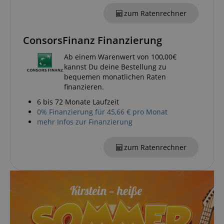
CrossDomainCookieScriptConsent_389
.crossdomain.cookie-
script.com
zum Ratenrechner
sid_key
www.kirstein.de
ConsorsFinanz Finanzierung
Ab einem Warenwert von 100,00€
session-token
kannst Du deine Bestellung zu
Amazon
.amazon.com
bequemen monatlichen Raten
finanzieren.
6 bis 72 Monate Laufzeit
language
www.kirstein.de
0% Finanzierung für 45,66 € pro Monat
mehr Infos zur Finanzierung
zum Ratenrechner