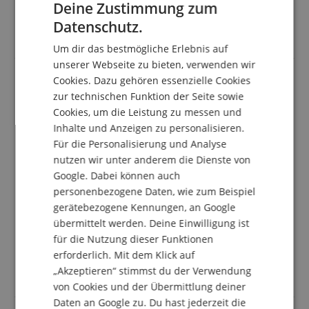
tatsächlich bei uns erworben haben, können im
Deine Zustimmung zum
ENGLISH
Kundenkonto eine Bewertung für den Artikel
Datenschutz.
abgeben.
GERMAN
Um dir das bestmögliche Erlebnis auf
DUTCH
unserer Webseite zu bieten, verwenden wir
Cookies. Dazu gehören essenzielle Cookies
FRENCH
zur technischen Funktion der Seite sowie
Sehr gute Firma
ITALIAN
Cookies, um die Leistung zu messen und
Bewertung von
Michael
vom 14.11.2023
Inhalte und Anzeigen zu personalisieren.
SPANISH
Variante
Classic Cantabile 72 Bass Akkordeon "Secondo V" Set
Für die Personalisierung und Analyse
Rot
verifizierter Kauf
nutzen wir unter anderem die Dienste von
Google. Dabei können auch
Akkordeon wurde sauber und ordentlich verpackt
personenbezogene Daten, wie zum Beispiel
geliefert. Das Instrument ist sehr sauber und
hochwertig verarbeitet und für den Preis absolut in
gerätebezogene Kennungen, an Google
Ordnung. Also für Anfänger bestens geeignet, da
übermittelt werden. Deine Einwilligung ist
kann man wirklich nix falsch machen. Und das
für die Nutzung dieser Funktionen
wichtigste alles korrekt und vertrauenswürdig auch
erforderlich. Mit dem Klick auf
bei der Bezahlung
„Akzeptieren“ stimmst du der Verwendung
Alles Richtig gemacht,weiter so 👍🤗
von Cookies und der Übermittlung deiner
Daten an Google zu. Du hast jederzeit die